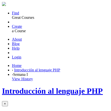
Find
Great Courses
Create
a Course
About
Blog
Help
Login
Home
›
Introducción al lenguaje PHP
›
Semana I
View History
Introducción al lenguaje PHP
×