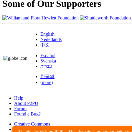
Some of Our Supporters
English
Nederlands
中文
Español
Svenska
עברית
한국의
(more)
Help
About P2PU
Forum
Found a Bug?
Creative Commons
Share-Alike
Thanks for visiting P2PU. This domain is no longer being u