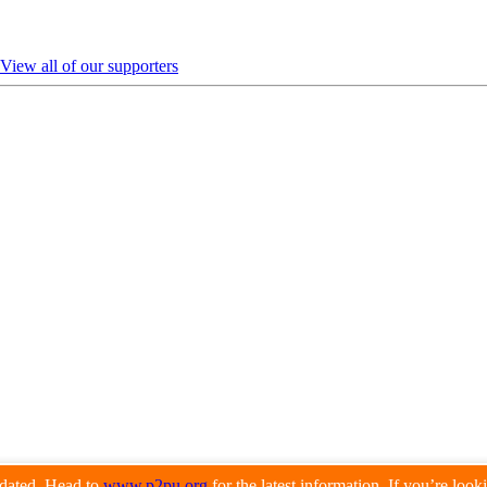
View all of our supporters
pdated. Head to
www.p2pu.org
for the latest information. If you’re loo