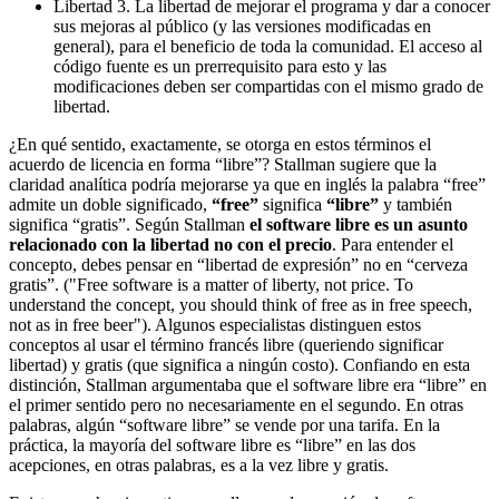
Libertad 3. La libertad de mejorar el programa y dar a conocer
sus mejoras al público (y las versiones modificadas en
general), para el beneficio de toda la comunidad. El acceso al
código fuente es un prerrequisito para esto y las
modificaciones deben ser compartidas con el mismo grado de
libertad.
¿En qué sentido, exactamente, se otorga en estos términos el
acuerdo de licencia en forma “libre”? Stallman sugiere que la
claridad analítica podría mejorarse ya que en inglés la palabra “free”
admite un doble significado,
“free”
significa
“libre”
y también
significa “gratis”. Según Stallman
el software libre es un asunto
relacionado con la libertad no con el precio
. Para entender el
concepto, debes pensar en “libertad de expresión” no en “cerveza
gratis”. ("Free software is a matter of liberty, not price. To
understand the concept, you should think of free as in free speech,
not as in free beer"). Algunos especialistas distinguen estos
conceptos al usar el término francés libre (queriendo significar
libertad) y gratis (que significa a ningún costo). Confiando en esta
distinción, Stallman argumentaba que el software libre era “libre” en
el primer sentido pero no necesariamente en el segundo. En otras
palabras, algún “software libre” se vende por una tarifa. En la
práctica, la mayoría del software libre es “libre” en las dos
acepciones, en otras palabras, es a la vez libre y gratis.