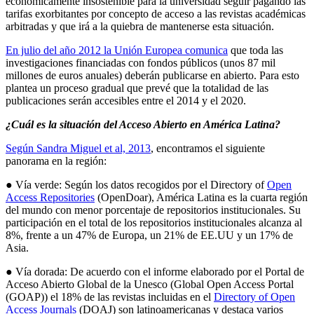
económicamente insostenible para la universidad seguir pagando las
tarifas exorbitantes por concepto de acceso a las revistas académicas
arbitradas y que irá a la quiebra de mantenerse esta situación.
En julio del año 2012 la Unión Europea comunica
que toda las
investigaciones financiadas con fondos públicos (unos 87 mil
millones de euros anuales) deberán publicarse en abierto. Para esto
plantea un proceso gradual que prevé que la totalidad de las
publicaciones serán accesibles entre el 2014 y el 2020.
¿Cuál es la situación del Acceso Abierto en América Latina?
Según Sandra Miguel et al, 2013
, encontramos el siguiente
panorama en la región:
● Vía verde: Según los datos recogidos por el Directory of
Open
Access Repositories
(OpenDoar), América Latina es la cuarta región
del mundo con menor porcentaje de repositorios institucionales. Su
participación en el total de los repositorios institucionales alcanza al
8%, frente a un 47% de Europa, un 21% de EE.UU y un 17% de
Asia.
● Vía dorada: De acuerdo con el informe elaborado por el Portal de
Acceso Abierto Global de la Unesco (Global Open Access Portal
(GOAP)) el 18% de las revistas incluidas en el
Directory of Open
Access Journals
(DOAJ) son latinoamericanas y destaca varios