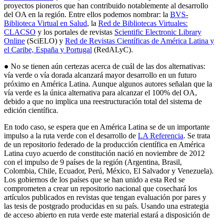
proyectos pioneros que han contribuido notablemente al desarrollo
del OA en la región. Entre ellos podemos nombrar: la
BVS-
Biblioteca Virtual en Salud
, la
Red de Bibliotecas Virtuales:
CLACSO
y los portales de revistas
Scientific Electronic Library
Online
(SciELO) y
Red de Revistas Científicas de América Latina y
el Caribe, España y Portugal
(RedALyC).
● No se tienen aún certezas acerca de cuál de las dos alternativas:
vía verde o vía dorada alcanzará mayor desarrollo en un futuro
próximo en América Latina. Aunque algunos autores señalan que la
vía verde es la única alternativa para alcanzar el 100% del OA,
debido a que no implica una reestructuración total del sistema de
edición científica.
En todo caso, se espera que en América Latina se de un importante
impulso a la ruta verde con el desarrollo de
LA Referencia
. Se trata
de un repositorio federado de la producción científica en América
Latina cuyo acuerdo de constitución nació en noviembre de 2012
con el impulso de 9 países de la región (Argentina, Brasil,
Colombia, Chile, Ecuador, Perú, México, El Salvador y Venezuela).
Los gobiernos de los países que se han unido a esta Red se
comprometen a crear un repositorio nacional que cosechará los
artículos publicados en revistas que tengan evaluación por pares y
las tesis de postgrado producidas en su país. Usando una estrategia
de acceso abierto en ruta verde este material estará a disposición de