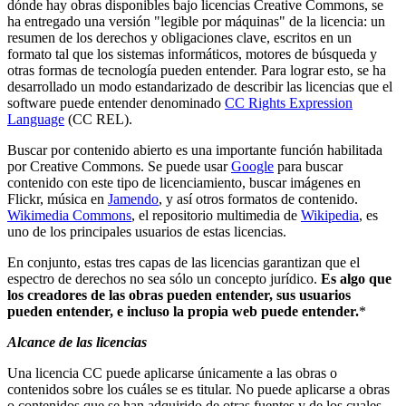
dónde hay obras disponibles bajo licencias Creative Commons, se
ha entregado una versión "legible por máquinas" de la licencia: un
resumen de los derechos y obligaciones clave, escritos en un
formato tal que los sistemas informáticos, motores de búsqueda y
otras formas de tecnología pueden entender. Para lograr esto, se ha
desarrollado un modo estandarizado de describir las licencias que el
software puede entender denominado
CC Rights Expression
Language
(CC REL).
Buscar por contenido abierto es una importante función habilitada
por Creative Commons. Se puede usar
Google
para buscar
contenido con este tipo de licenciamiento, buscar imágenes en
Flickr, música en
Jamendo
, y así otros formatos de contenido.
Wikimedia Commons
, el repositorio multimedia de
Wikipedia
, es
uno de los principales usuarios de estas licencias.
En conjunto, estas tres capas de las licencias garantizan que el
espectro de derechos no sea sólo un concepto jurídico.
Es algo que
los creadores de las obras pueden entender, sus usuarios
pueden entender, e incluso la propia web puede entender.
*
Alcance de las licencias
Una licencia CC puede aplicarse únicamente a las obras o
contenidos sobre los cuáles se es titular. No puede aplicarse a obras
o contenidos que se han adquirido de otras fuentes y de los cuales