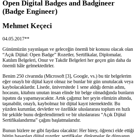
Open Digital Badges and Badgineer
(Badge Engineer)
Mehmet Keçeci
04.05.2017**
Günümüzün yayınlaşan ve geleceğin önemli bir konusu olacak olan
“Açık Dijital: Open Badge” Rozetler, Sertifikalar, Diplomalar,
Katılım Belgeleri, Onur ve Takdir Belgeleri her geçen gün daha da
önemli hâle gelmektedirler.
Benim 250 civarında (Microsoft [3], Google, vs.) bu tür belgelerim
eğer onaylı bir dijital kayıt olmaz ise bunlar bir gün unutulacak veya
kaybolacaklardır. Lisede, üniversitede 1 sene aldığı dersin adını,
hocasını, kitabını unutan insan elinde bir belge olmadığında bunların
ispatını da yapamayacaktır. Artık çağımız her şeyin elimizin altında,
taşınabilir, onaylı, kaybolmaz bir dijital kayıt istemektedir. Bu
yüzden kurumlar, devletler ve özellikle uluslararası toplum en hızlı
bir şekilde bunu değerlendirmeli ve bir uluslararası “Açık Dijital
Sertifikalandırma” çağını başlatmalarıdır.
Bunun bizlere ne gibi faydası olacaktır: Her birey, öğrenci elde ettiği
bütün başarıları dijital rozetler, sertifikalar, diplomalar ile dünyanın