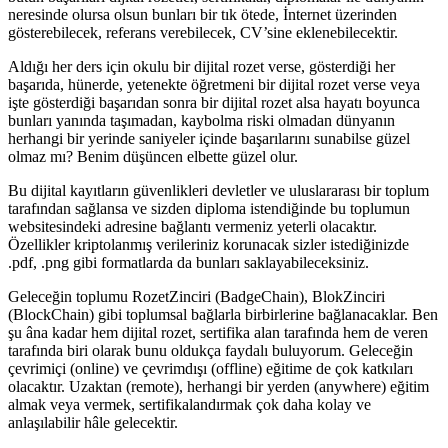
neresinde olursa olsun bunları bir tık ötede, İnternet üzerinden
gösterebilecek, referans verebilecek, CV’sine eklenebilecektir.
Aldığı her ders için okulu bir dijital rozet verse, gösterdiği her
başarıda, hünerde, yetenekte öğretmeni bir dijital rozet verse veya
işte gösterdiği başarıdan sonra bir dijital rozet alsa hayatı boyunca
bunları yanında taşımadan, kaybolma riski olmadan dünyanın
herhangi bir yerinde saniyeler içinde başarılarını sunabilse güzel
olmaz mı? Benim düşüncen elbette güzel olur.
Bu dijital kayıtların güvenlikleri devletler ve uluslararası bir toplum
tarafından sağlansa ve sizden diploma istendiğinde bu toplumun
websitesindeki adresine bağlantı vermeniz yeterli olacaktır.
Özellikler kriptolanmış verileriniz korunacak sizler istediğinizde
.pdf, .png gibi formatlarda da bunları saklayabileceksiniz.
Geleceğin toplumu RozetZinciri (BadgeChain), BlokZinciri
(BlockChain) gibi toplumsal bağlarla birbirlerine bağlanacaklar. Ben
şu âna kadar hem dijital rozet, sertifika alan tarafında hem de veren
tarafında biri olarak bunu oldukça faydalı buluyorum. Geleceğin
çevrimiçi (online) ve çevrimdışı (offline) eğitime de çok katkıları
olacaktır. Uzaktan (remote), herhangi bir yerden (anywhere) eğitim
almak veya vermek, sertifikalandırmak çok daha kolay ve
anlaşılabilir hâle gelecektir.