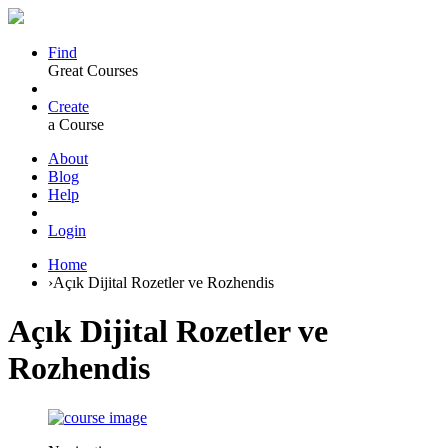
Find
Great Courses
Create
a Course
About
Blog
Help
Login
Home
›
Açık Dijital Rozetler ve Rozhendis
Açık Dijital Rozetler ve
Rozhendis