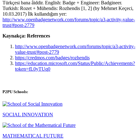
Türkçesi bana âiddir. English: Badge + Engineer: Badgineer.
Turkish: Rozet + Mühendis: Rozhendis [1, 2] (by Mehmet Keçeci,
10.03.2017) İlk kullandığım yer:
http://www.openbadgenetwork.com/forums/topic/a3-activity-value-
trust/#post-2779
Kaynakça: References
http://www.openbadgenetwork.com/forums/topic/a3-activity-
value-trust/#post-2779
https://credmos.com/badges/rozhendis
https://education.microsoft.com/Status/Public/Achievements?
token=fL0yTUq0
P2PU Schools:
SOCIAL INNOVATION
MATHEMATICAL FUTURE