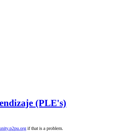
endizaje (PLE's)
nity.p2pu.org
if that is a problem.