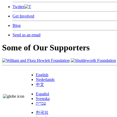
Twitter
Get Involved
Blog
Send us an email
Some of Our Supporters
English
Nederlands
中文
Español
Svenska
עברית
한국의