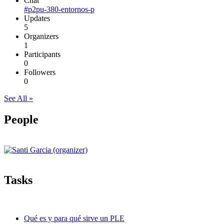
Chat
#p2pu-380-entornos-p
Updates
5
Organizers
1
Participants
0
Followers
0
See All »
People
Tasks
Qué es y para qué sirve un PLE