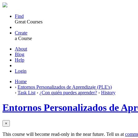
Find
Great Courses
Create
a Course
About
Blog
Help
Login
Home
›
Entornos Personalizados de Aprendizaje (PLE's)
›
Task List
›
¿Con quién puedes aprender?
›
History
Entornos Personalizados de Apr
×
This course will become read-only in the near future. Tell us at
commu