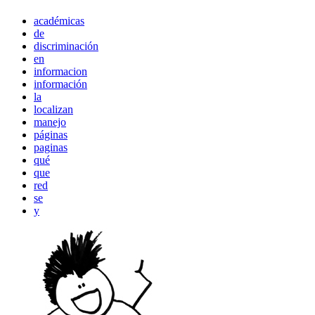
académicas
de
discriminación
en
informacion
información
la
localizan
manejo
páginas
paginas
qué
que
red
se
y