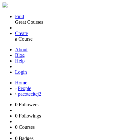
Find
Great Courses
Create
a Course
About
Blog
Help
Login
Home
›
People
›
pacotecitcj2
0
Followers
0
Followings
0
Courses
0
Badges