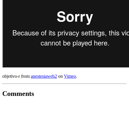
objetivo-r from
anestesiaweb2
on
Vimeo
.
Comments