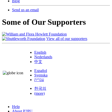
Blog
Send us an email
Some of Our Supporters
View all of our supporters
English
Nederlands
中文
Español
Svenska
עברית
한국의
(more)
Help
About P2PU