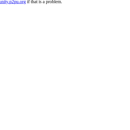
nity.p2pu.org
if that is a problem.