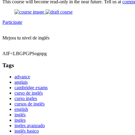
This course will become read-only in the near future. Tell us at
commu
Participate
Mejora tu nivel de inglés
AIF<LBGPGPSognpg
Tags
advance
anglais
cambridge exams
curso de inglés
curso ingles
cursos de inglés
english
inglés
ingles
ingles avanzado
inglés basico