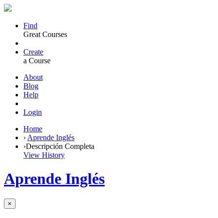
Find
Great Courses
Create
a Course
About
Blog
Help
Login
Home
›
Aprende Inglés
›
Descripción Completa
View History
Aprende Inglés
×