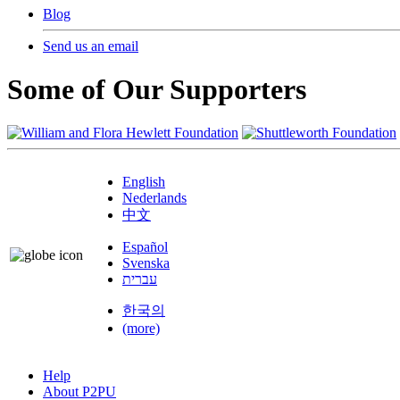
Blog
Send us an email
Some of Our Supporters
English
Nederlands
中文
Español
Svenska
עברית
한국의
(more)
Help
About P2PU