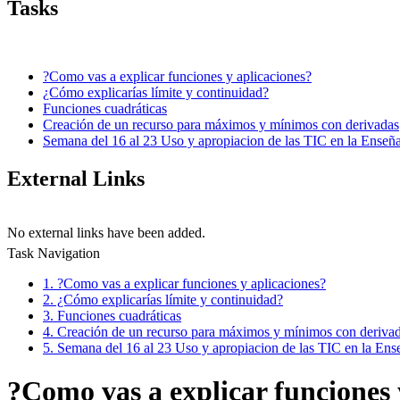
Tasks
?Como vas a explicar funciones y aplicaciones?
¿Cómo explicarías límite y continuidad?
Funciones cuadráticas
Creación de un recurso para máximos y mínimos con derivadas
Semana del 16 al 23 Uso y apropiacion de las TIC en la Enseñan
External Links
No external links have been added.
Task Navigation
1. ?Como vas a explicar funciones y aplicaciones?
2. ¿Cómo explicarías límite y continuidad?
3. Funciones cuadráticas
4. Creación de un recurso para máximos y mínimos con deriva
5. Semana del 16 al 23 Uso y apropiacion de las TIC en la Enseñ
?Como vas a explicar funciones 