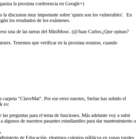
ganiza la proxima conferencia en Google+)
ado la discusion muy importante sobre 'quien son los vulnerables'. En
según los resultados de los exámenes.
 de eso una de las tareas del MiniMooc. (@Juan Carlos:¿Que opinas?
utores. Tenemos que verificar en la proxima reunion, cuando
arpeta "ClaveMat". Por ese error nuestro, Stefan has subido el
k es:
e las preguntas para el tema de funciones. Más adelante voy a subir
 a algunos de nuestros pasantes estudiantiles para dar mantenimiento a
.
 Ministerio de Educación, elegimos colegios públicos en zonas rurales