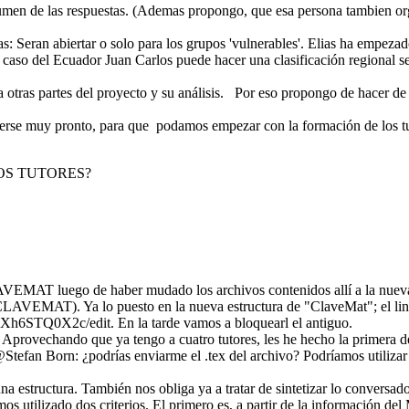
men de las respuestas. (Ademas propongo, que esa persona tambien or
as: Seran abiertar o solo para los grupos 'vulnerables'. Elias ha empez
el caso del Ecuador Juan Carlos puede hacer una clasificación regional 
ara otras partes del proyecto y su análisis. Por eso propongo de hacer
acerse muy pronto, para que podamos empezar con la formación de los t
OS TUTORES?
VEMAT luego de haber mudado los archivos contenidos allí a la nueva c
CLAVEMAT). Ya lo puesto en la nueva estructura de "ClaveMat"; el lin
6STQ0X2c/edit. En la tarde vamos a bloquearl el antiguo.
 Aprovechando que ya tengo a cuatro tutores, les he hecho la primera d
@Stefan Born: ¿podrías enviarme el .tex del archivo? Podríamos utilizar
na estructura. También nos obliga ya a tratar de sintetizar lo conversado
s utilizado dos criterios. El primero es, a partir de la información del