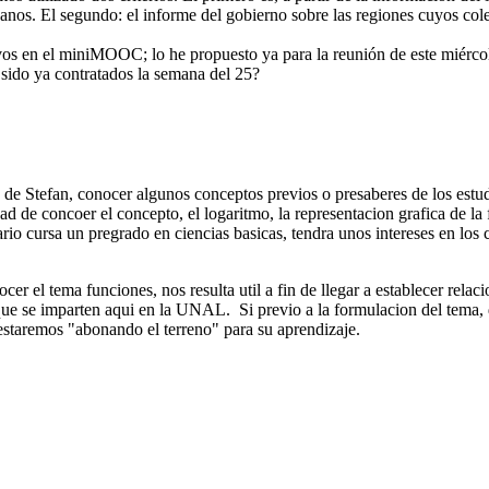
banos. El segundo: el informe del gobierno sobre las regiones cuyos col
ivos en el miniMOOC; lo he propuesto ya para la reunión de este miérco
 sido ya contratados la semana del 25?
e Stefan, conocer algunos conceptos previos o presaberes de los estudia
dad de concoer el concepto, el logaritmo, la representacion grafica de la 
tario cursa un pregrado en ciencias basicas, tendra unos intereses en lo
r el tema funciones, nos resulta util a fin de llegar a establecer relaci
 que se imparten aqui en la UNAL. Si previo a la formulacion del tema,
 estaremos "abonando el terreno" para su aprendizaje.