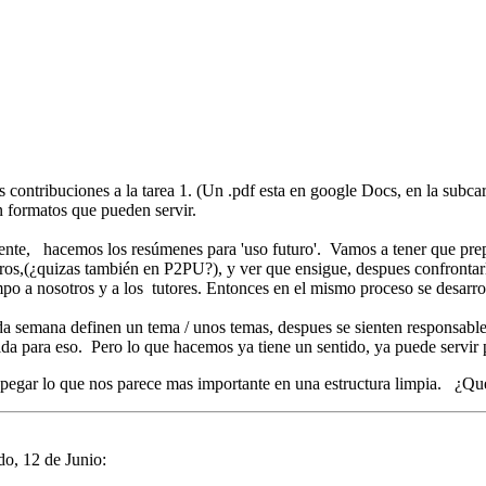
ontribuciones a la tarea 1. (Un .pdf esta en google Docs, en la subcarp
n formatos que pueden servir.
ente, hacemos los resúmenes para 'uso futuro'. Vamos a tener que prepa
tros,(¿quizas también en P2PU?), y ver que ensigue, despues confrontar
po a nosotros y a los tutores. Entonces en el mismo proceso se desarroll
 semana definen un tema / unos temas, despues se sienten responsables
a para eso. Pero lo que hacemos ya tiene un sentido, ya puede servir p
a pegar lo que nos parece mas importante en una estructura limpia. ¿Qu
o, 12 de Junio: