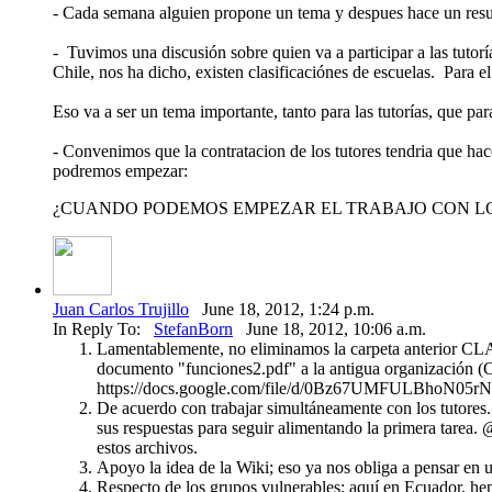
- Cada semana alguien propone un tema y despues hace un resu
- Tuvimos una discusión sobre quien va a participar a las tutorí
Chile, nos ha dicho, existen clasificaciónes de escuelas. Para 
Eso va a ser un tema importante, tanto para las tutorías, que p
- Convenimos que la contratacion de los tutores tendria que h
podremos empezar:
¿CUANDO PODEMOS EMPEZAR EL TRABAJO CON L
Juan Carlos Trujillo
June 18, 2012, 1:24 p.m.
In Reply To:
StefanBorn
June 18, 2012, 10:06 a.m.
Lamentablemente, no eliminamos la carpeta anterior CLA
documento "funciones2.pdf" a la antigua organización (
https://docs.google.com/file/d/0Bz67UMFULBhoN05rNXh
De acuerdo con trabajar simultáneamente con los tutores.
sus respuestas para seguir alimentando la primera tarea. 
estos archivos.
Apoyo la idea de la Wiki; eso ya nos obliga a pensar en u
Respecto de los grupos vulnerables: aquí en Ecuador, hemo