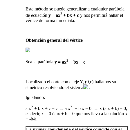
Este método se puede generalizar a cualquier parábola
2
de ecuación
y = ax
+ bx + c
y nos permitirá hallar el
vértice de forma inmediata.
Obtención general del vértice
2
Sea la parábola
y = ax
+ bx + c
Localizado el corte con el eje Y, (0,c) hallamos su
simétrico resolviendo el sistema
.
Igualando:
2
2
a x
+ b x + c = c → a x
+ b x = 0 → x (a x + b) = 0;
es decir, x = 0 ó ax + b = 0 que nos lleva a la solución x
= -b/a.
La primer coordenada del vértice coincide con el