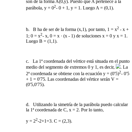
son de la forma A(0,y). Puesto que A pertenece a la
2
parábola, y = 0
- 0 + 1, y = 1. Luego A = (0,1).
2
b. B ha de ser de la forma (x,1), por tanto, 1 = x
- x +
2
1; 0 = x
- x, 0 = x · (x - 1) de soluciones x = 0 y x = 1.
Luego B = (1,1).
c. La 1ª coordenada del vértice está situada en el punto
medio del segmento de extremos 0 y 1, es decir,
. La
2
2ª coordenada se obtiene con la ecuación y = (0'5)
- 0'5
+ 1 = 0'75. Las coordenadas del vértice serán V =
(0'5,0'75).
d. Utilizando la simetría de la parábola puedo calcular
la 1ª coordenada de C, x = 2. Por lo tanto,
2
y = 2
-2+1=3. C = (2,3).