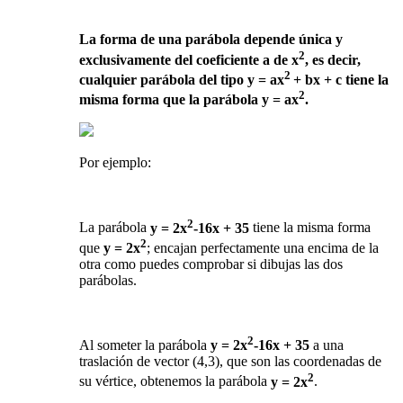
La forma de una parábola depende única y
2
exclusivamente del coeficiente a de x
, es decir,
2
cualquier parábola del tipo y = ax
+ bx + c tiene la
2
misma forma que la parábola y = ax
.
Por ejemplo:
2
La parábola
y = 2x
-16x + 35
tiene la misma forma
2
que
y = 2x
; encajan perfectamente una encima de la
otra como puedes comprobar si dibujas las dos
parábolas.
2
Al someter la parábola
y = 2x
-16x + 35
a una
traslación de vector (4,3), que son las coordenadas de
2
su vértice, obtenemos la parábola
y = 2x
.