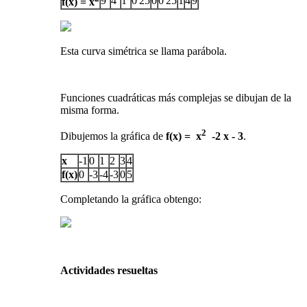
9
4
1
0'25
0
0'25
1
4
9
f(x) = x
Esta curva simétrica se llama parábola.
Funciones cuadráticas más complejas se dibujan de la
misma forma.
2
Dibujemos la gráfica de
f(x) = x
-2 x - 3
.
x
-1
0
1
2
3
4
f(x)
0
-3
-4
-3
0
5
Completando la gráfica obtengo:
Actividades resueltas