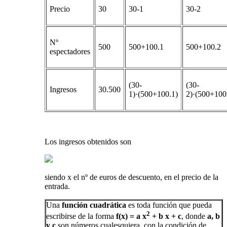
Precio
30
30-1
30-2
Nº
500
500+100.1
500+100.2
espectadores
(30-
(30-
Ingresos
30.500
1)·(500+100.1)
2)·(500+100
Los ingresos obtenidos son
siendo x el nº de euros de descuento, en el precio de la
entrada.
Una
función cuadrática
es toda función que pueda
2
escribirse de la forma
f(x) = a x
+ b x + c
, donde
a, b
y c
son números cualesquiera, con la condición de