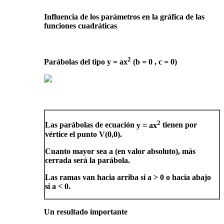
Influencia de los parámetros en la gráfica de las
funciones cuadráticas
2
Parábolas del tipo y = ax
(b = 0 , c = 0)
2
Las parábolas de ecuación
y = ax
tienen por
vértice el punto V(0,0).
Cuanto mayor sea
a
(en valor absoluto), más
cerrada será la parábola.
Las ramas van hacia arriba si
a > 0
o hacia abajo
si
a < 0
.
Un resultado importante