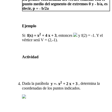
punto medio del segmento de extremos 0 y - b/a, es
decir, p = - b/2a
Ejemplo
2
Si
f(x) = x
+ 4 x + 3
, entonces
y f(2) = -1. Y el
vértice será V = (2,-1).
Actividad
2
Dada la parábola
y =- x
+ 2 x + 3
, determina la
coordenadas de los puntos indicados.