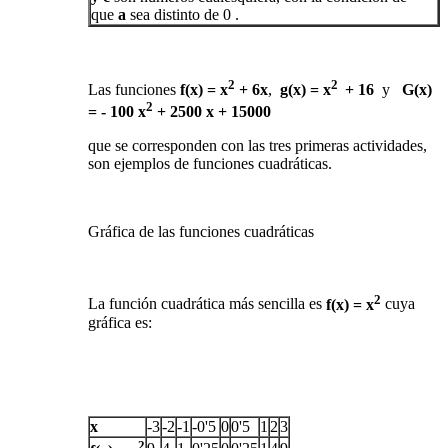
que
a
sea distinto de 0 .
2
2
Las funciones
f(x) =
x
+ 6x
,
g(x) =
x
+ 16
y
G(x)
2
= - 100
x
+ 2500 x + 15000
que se corresponden con las tres primeras actividades,
son ejemplos de funciones cuadráticas.
Gráfica de las funciones cuadráticas
2
La función cuadrática más sencilla es
f(x) = x
cuya
gráfica es:
x
-3
-2
-1
-0'5
0
0'5
1
2
3
2