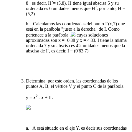
8 , es decir, H´= (5,8). H tiene igual abscisa 5 y su
ordenada es 6 unidades menos que H´, por tanto, H =
(5,2).
h. Calculamos las coordenadas del punto I´(x,7) que
está en la parábola "justo a la derecha" de I. Como
pertenece a la parábola ,
cuyas soluciones
aproximadas son x = -0'88 y x = 4'83. I tiene la misma
ordenada 7 y su abscisa es 4'2 unidades menos que la
abscisa de I´, es decir, I = (0'63,7).
Determina, por este orden, las coordenadas de los
puntos A, B, el vértice V y el punto C de la parábola
2
y = x
- x + 1
.
a. A está situado en el eje Y, es decir sus coordenadas