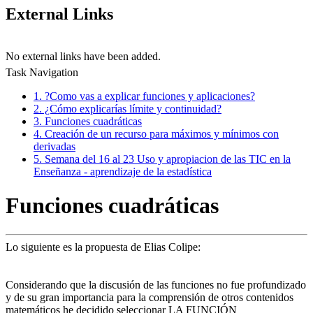
External Links
No external links have been added.
Task Navigation
1. ?Como vas a explicar funciones y aplicaciones?
2. ¿Cómo explicarías límite y continuidad?
3. Funciones cuadráticas
4. Creación de un recurso para máximos y mínimos con
derivadas
5. Semana del 16 al 23 Uso y apropiacion de las TIC en la
Enseñanza - aprendizaje de la estadística
Funciones cuadráticas
Lo siguiente es la propuesta de Elias Colipe:
Considerando que la discusión de las funciones no fue profundizado
y de su gran importancia para la comprensión de otros contenidos
matemáticos he decidido seleccionar LA FUNCIÓN