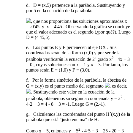
d. D = (x,5) pertenece a la parábola. Sustituyendo y
por 5 en la ecuación de la parábola:
, que nos proporciona las soluciones aproximadas x
= -0'45 y x = 4'45 . Observando la gráfica se concluye
que el valor adecuado es el segundo (¿por qué?). Luego
D = (4'45,5).
e. Los puntos E y F pertenecen al eje OX . Sus
coordenadas serán de la forma (x,0) y por ser de la
2
parábola verificarán la ecuación de 2º grado x
- 4x + 3
= 0 , cuyas soluciones son x = 1 y x = 3. Por tanto, los
puntos serán E = (1,0) y F = (3,0).
f. Por la forma simétrica de la parábola, la abscisa de
G = (x,y) es el punto medio del segmento
, es decir,
. Sustituyendo este valor en la ecuación de la
2
parábola, obtenemos su segunda coordenada y = 2
-
4·2 + 3 = 4 - 8 + 3 = -1. Luego G = (2,-1).
g. Calculemos las coordenadas del punto H´(x,y) de la
parábola que está "justo encima" de H.
2
Como x = 5, entonces y = 5
- 4·5 + 3 = 25 - 20 + 3 =