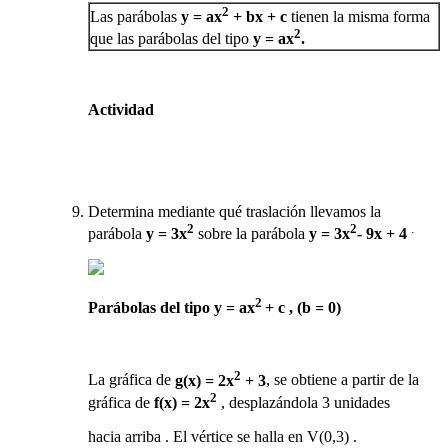
2
Las parábolas
y = ax
+ bx + c
tienen la misma forma
2
que las parábolas del tipo
y = ax
.
Actividad
Determina mediante qué traslación llevamos la
2
2
.
parábola
y = 3x
sobre la parábola
y = 3x
- 9x + 4
2
Parábolas del tipo y = ax
+ c , (b = 0)
2
La gráfica de
g(x) = 2x
+ 3
, se obtiene a partir de la
2
gráfica de
f(x) = 2x
, desplazándola 3 unidades
hacia arriba . El vértice se halla en V(0,3) .