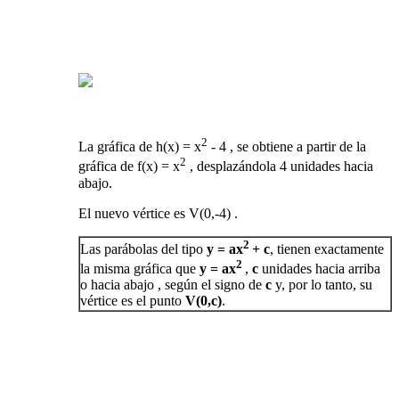
2
La gráfica de h(x) = x
- 4 , se obtiene a partir de la
2
gráfica de f(x) = x
, desplazándola 4 unidades hacia
abajo.
El nuevo vértice es V(0,-4) .
2
Las parábolas del tipo
y = ax
+ c
, tienen exactamente
2
la misma gráfica que
y = ax
,
c
unidades hacia arriba
o hacia abajo , según el signo de
c
y, por lo tanto, su
vértice es el punto
V(0,c)
.