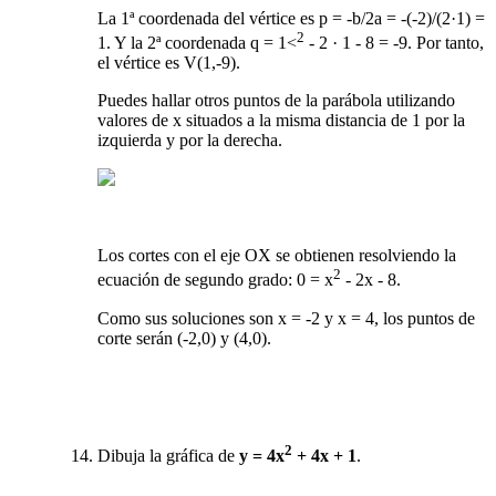
La 1ª coordenada del vértice es p = -b/2a = -(-2)/(2·1) =
2
1. Y la 2ª coordenada q = 1<
- 2 · 1 - 8 = -9. Por tanto,
el vértice es V(1,-9).
Puedes hallar otros puntos de la parábola utilizando
valores de x situados a la misma distancia de 1 por la
izquierda y por la derecha.
Los cortes con el eje OX se obtienen resolviendo la
2
ecuación de segundo grado: 0 = x
- 2x - 8.
Como sus soluciones son x = -2 y x = 4, los puntos de
corte serán (-2,0) y (4,0).
2
Dibuja la gráfica de
y = 4x
+ 4x + 1
.