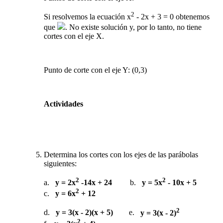
2
Si resolvemos la ecuación x
- 2x + 3 = 0 obtenemos
que
. No existe solución y, por lo tanto, no tiene
cortes con el eje X.
Punto de corte con el eje Y: (0,3)
Actividades
Determina los cortes con los ejes de las parábolas
siguientes:
2
2
a.
y = 2x
-14x + 24
b.
y = 5x
- 10x + 5
2
c.
y = 6x
+ 12
2
d.
y = 3(x - 2)(x + 5)
e.
y = 3(x - 2)
2