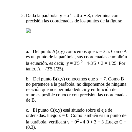
2
Dada la parábola
y = x
- 4 x + 3
, determina con
precisión las coordenadas de los puntos de la figura:
a. Del punto A(x,y) conocemos que x = 3'5. Como A
es un punto de la parábola, sus coordenadas cumplirán
2
la ecuación, es decir, y = 3'5
- 4·3'5 + 3 = 1'25. Por
tanto, A = (3'5,1'25).
b. Del punto B(x,y) conocemos que x = 7. Como B
no pertenece a la parábola, no disponemos de ninguna
relación que nos permita deducir y en función de
x:
no
es posible conocer con precisión las coordenadas
de B.
c. El punto C(x,y) está situado sobre el eje de
ordenadas, luego x = 0. Como también es un punto de
2
la parábola, verificará y = 0
- 4·0 + 3 = 3 .Luego C =
(0,3).