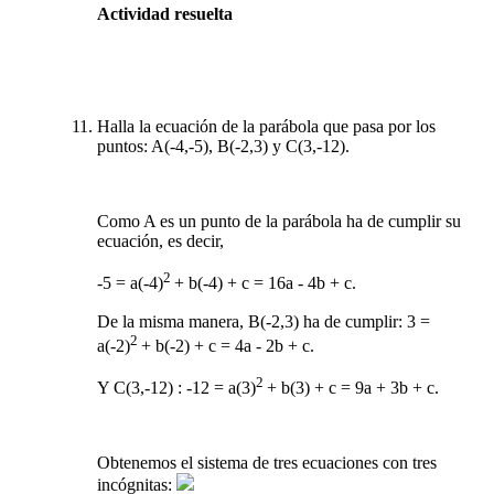
Actividad resuelta
Halla la ecuación de la parábola que pasa por los
puntos: A(-4,-5), B(-2,3) y C(3,-12).
Como A es un punto de la parábola ha de cumplir su
ecuación, es decir,
2
-5 = a(-4)
+ b(-4) + c = 16a - 4b + c.
De la misma manera, B(-2,3) ha de cumplir: 3 =
2
a(-2)
+ b(-2) + c = 4a - 2b + c.
2
Y C(3,-12) : -12 = a(3)
+ b(3) + c = 9a + 3b + c.
Obtenemos el sistema de tres ecuaciones con tres
incógnitas: