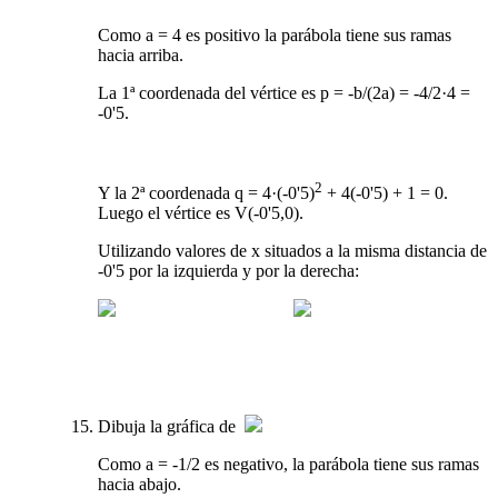
Como a = 4 es positivo la parábola tiene sus ramas
hacia arriba.
La 1ª coordenada del vértice es p = -b/(2a) = -4/2·4 =
-0'5.
2
Y la 2ª coordenada q = 4·(-0'5)
+ 4(-0'5) + 1 = 0.
Luego el vértice es V(-0'5,0).
Utilizando valores de x situados a la misma distancia de
-0'5 por la izquierda y por la derecha:
Dibuja la gráfica de
Como a = -1/2 es negativo, la parábola tiene sus ramas
hacia abajo.