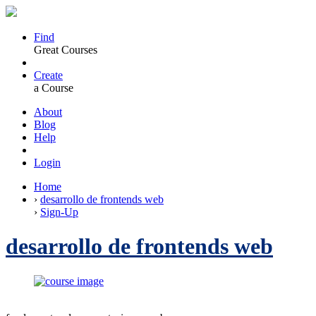
Find
Great Courses
Create
a Course
About
Blog
Help
Login
Home
›
desarrollo de frontends web
›
Sign-Up
desarrollo de frontends web