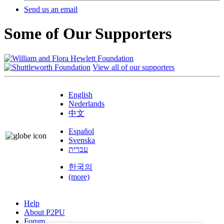
Send us an email
Some of Our Supporters
View all of our supporters
English
Nederlands
中文
Español
Svenska
עברית
한국의
(more)
Help
About P2PU
Forum