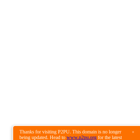
Thanks for visiting P2PU. This domain is no longer
×
being updated. Head to
www.p2pu.org
for the latest