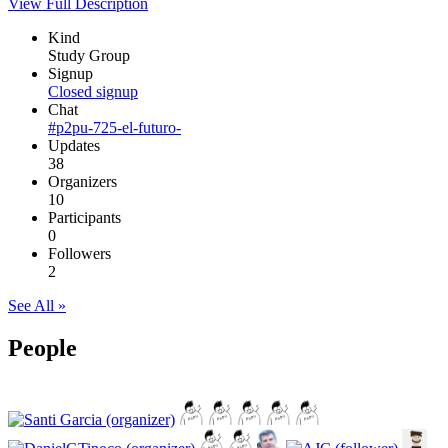
View Full Description
Kind
Study Group
Signup
Closed signup
Chat
#p2pu-725-el-futuro-
Updates
38
Organizers
10
Participants
0
Followers
2
See All »
People