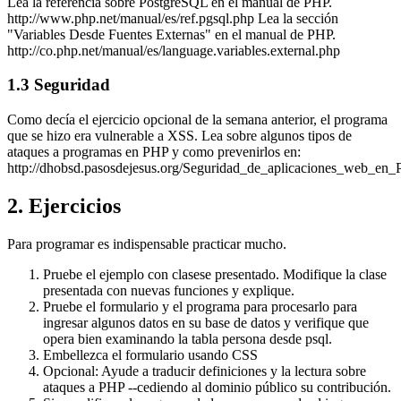
Lea la referencia sobre PostgreSQL en el manual de PHP.
http://www.php.net/manual/es/ref.pgsql.php Lea la sección
"Variables Desde Fuentes Externas" en el manual de PHP.
http://co.php.net/manual/es/language.variables.external.php
1.3 Seguridad
Como decía el ejercicio opcional de la semana anterior, el programa
que se hizo era vulnerable a XSS. Lea sobre algunos tipos de
ataques a programas en PHP y como prevenirlos en:
http://dhobsd.pasosdejesus.org/Seguridad_de_aplicaciones_web_en_
2. Ejercicios
Para programar es indispensable practicar mucho.
Pruebe el ejemplo con clasese presentado. Modifique la clase
presentada con nuevas funciones y explique.
Pruebe el formulario y el programa para procesarlo para
ingresar algunos datos en su base de datos y verifique que
opera bien examinando la tabla persona desde psql.
Embellezca el formulario usando CSS
Opcional: Ayude a traducir definiciones y la lectura sobre
ataques a PHP --cediendo al dominio público su contribución.