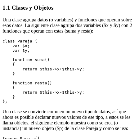
1.1 Clases y Objetos
Una clase agrupa datos (o variables) y funciones que operan sobre
esos datos. La siguiente clase agrupa dos variables ($x y $y) con 2
funciones que operan con estas (suma y resta):
class Pareja {

    var $x;

    var $y;

    function suma() 

    {

        return $this->x+$this->y;

    }

    function resta() 

    {

        return $this->x-$this->y;

    }

Una clase se convierte como en un nuevo tipo de datos, así que
ahora es posible declarar nuevos valores de ese tipo, a estos se les
llama objetos, el siguiente ejemplo muestra como se crea (o
instancia) un nuevo objeto ($p) de la clase Pareja y como se usa:
$p=new Pareja();
