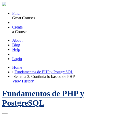
Find
Great Courses
Create
a Course
About
Blog
Help
Login
Home
›
Fundamentos de PHP y PostgreSQL
›
Semana 3. Continúa lo básico de PHP
View History
Fundamentos de PHP y
PostgreSQL