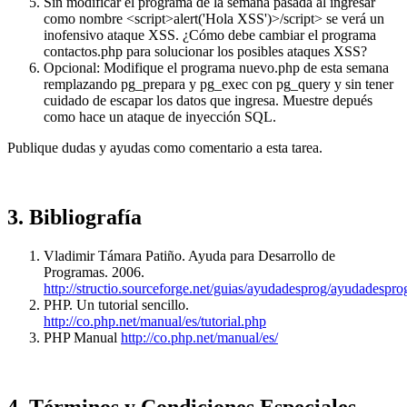
Sin modificar el programa de la semana pasada al ingresar
como nombre <script>alert('Hola XSS')>/script> se verá un
inofensivo ataque XSS. ¿Cómo debe cambiar el programa
contactos.php para solucionar los posibles ataques XSS?
Opcional: Modifique el programa nuevo.php de esta semana
remplazando pg_prepara y pg_exec con pg_query y sin tener
cuidado de escapar los datos que ingresa. Muestre depués
como hace un ataque de inyección SQL.
Publique dudas y ayudas como comentario a esta tarea.
3. Bibliografía
Vladimir Támara Patiño. Ayuda para Desarrollo de
Programas. 2006.
http://structio.sourceforge.net/guias/ayudadesprog/ayudadespro
PHP. Un tutorial sencillo.
http://co.php.net/manual/es/tutorial.php
PHP Manual
http://co.php.net/manual/es/
4. Términos y Condiciones Especiales