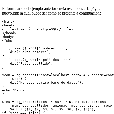
El formulario del ejemplo anterior envía resultados a la página
nuevo.php la cual puede ser como se presenta a continuación:
<html>

<head>

<title>Inserción PostgreSQL</title>

</head>

<body>

<?php

if (!isset($_POST['nombres'])) {

    die("Falta nombre");

}

if (!isset($_POST['apellidos'])) {

    die("Falta apellido");

}

$con = pg_connect("host=localhost port=5432 dbname=cont
if (!$con) {

    die("No pudo abrise base de datos");

}

echo "Datos: 

";

$res = pg_prepare($con, "ins", "INSERT INTO persona

    (nombres, apellidos, anionac, mesnac, dianac, sexo,
    VALUES ($1, $2, $3, $4, $5, $6, $7, $8)");

if ($res === false) {
