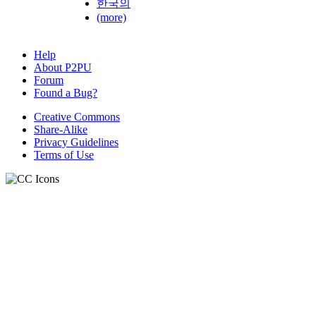
한국의
(more)
Help
About P2PU
Forum
Found a Bug?
Creative Commons
Share-Alike
Privacy Guidelines
Terms of Use