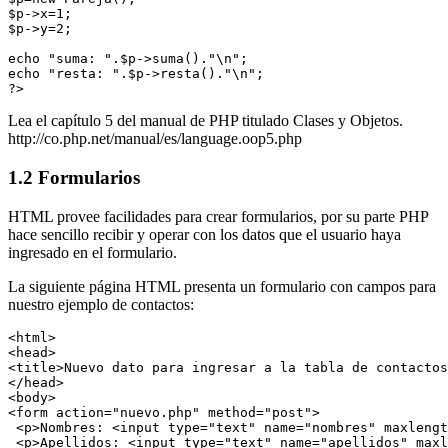
$p->x=1;

$p->y=2;

echo "suma: ".$p->suma()."\n";

echo "resta: ".$p->resta()."\n";

Lea el capítulo 5 del manual de PHP titulado Clases y Objetos.
http://co.php.net/manual/es/language.oop5.php
1.2 Formularios
HTML provee facilidades para crear formularios, por su parte PHP
hace sencillo recibir y operar con los datos que el usuario haya
ingresado en el formulario.
La siguiente página HTML presenta un formulario con campos para
nuestro ejemplo de contactos:
<html>

<head>

<title>Nuevo dato para ingresar a la tabla de contactos
</head>

<body>

<form action="nuevo.php" method="post">

 <p>Nombres: <input type="text" name="nombres" maxlengt
 <p>Apellidos: <input type="text" name="apellidos" maxl