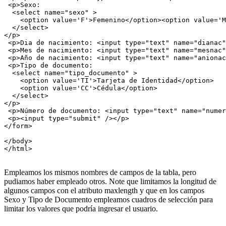
 <p>Sexo:

  <select name="sexo" >

    <option value='F'>Femenino</option><option value='M
  </select>

</p>

 <p>Dia de nacimiento: <input type="text" name="dianac"
 <p>Mes de nacimiento: <input type="text" name="mesnac"
 <p>Año de nacimiento: <input type="text" name="anionac
 <p>Tipo de documento:

  <select name="tipo_documento" >

    <option value='TI'>Tarjeta de Identidad</option>

    <option value='CC'>Cédula</option>

  </select>

</p>

 <p>Número de documento: <input type="text" name="numer
 <p><input type="submit" /></p>

</form>

</body>

</html>

Empleamos los mismos nombres de campos de la tabla, pero
pudiamos haber empleado otros. Note que limitamos la longitud de
algunos campos con el atributo maxlength y que en los campos
Sexo y Tipo de Documento empleamos cuadros de selección para
limitar los valores que podría ingresar el usuario.