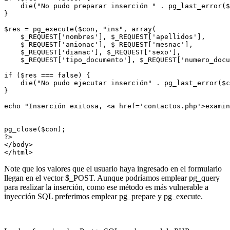
    die("No pudo preparar inserción " . pg_last_error($
}

$res = pg_execute($con, "ins", array(

    $_REQUEST['nombres'], $_REQUEST['apellidos'],

    $_REQUEST['anionac'], $_REQUEST['mesnac'],

    $_REQUEST['dianac'], $_REQUEST['sexo'],

    $_REQUEST['tipo_documento'], $_REQUEST['numero_docu
if ($res === false) {

    die("No pudo ejecutar inserción" . pg_last_error($c
}

echo "Inserción exitosa, <a href='contactos.php'>examin
pg_close($con);

?>

</body>

Note que los valores que el usuario haya ingresado en el formulario
llegan en el vector $_POST. Aunque podríamos emplear pg_query
para realizar la inserción, como ese método es más vulnerable a
inyección SQL preferimos emplear pg_prepare y pg_execute.