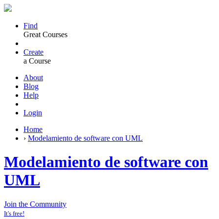
Find
Great Courses
Create
a Course
About
Blog
Help
Login
Home
›
Modelamiento de software con UML
Modelamiento de software con
UML
Join the Community
It's free!