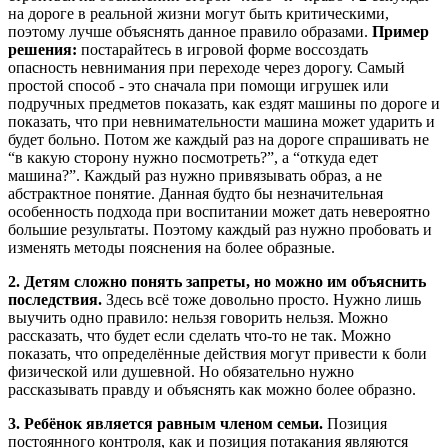
на дороге в реальной жизни могут быть критическими,
поэтому лучше объяснять данное правило образами.
Пример
решения:
постарайтесь в игровой форме воссоздать
опасность невнимания при переходе через дорогу. Самый
простой способ - это сначала при помощи игрушек или
подручных предметов показать, как ездят машины по дороге и
показать, что при невнимательности машина может ударить и
будет больно. Потом же каждый раз на дороге спрашивать не
“в какую сторону нужно посмотреть?”, а “откуда едет
машина?”. Каждый раз нужно привязывать образ, а не
абстрактное понятие. Данная будто бы незначительная
особенность подхода при воспитании может дать невероятно
большие результаты. Поэтому каждый раз нужно пробовать и
изменять методы пояснения на более образные.
2. Детям сложно понять запреты, но можно им объяснить
последствия.
Здесь всё тоже довольно просто. Нужно лишь
выучить одно правило: нельзя говорить нельзя. Можно
рассказать, что будет если сделать что-то не так. Можно
показать, что определённые действия могут привести к боли
физической или душевной. Но обязательно нужно
рассказывать правду и объяснять как можно более образно.
3. Ребёнок является равным членом семьи.
Позиция
постоянного контроля, как и позиция потакания являются