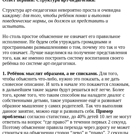
Структура арт-педагогики невероятно проста и очевидна
каждому:
для того, чтобы ребёнок понял и выполнял
поведенческие нормы, он должен их представить и
испытать.
Но столь простое объяснение не означает его правильное
исполнение. Не будем себя утруждать громадными и
пространными размышлениями о том, почему это так и что
это означает. Лучше нацелимся на получение представления
того, как же именно построить систему воспитания своего
ребёнка по системе арт-педагогики.
1. Ребёнок мыслит образами, а не списками.
Для того,
чтобы объяснить что-либо, нужно это показать, а не дать
словесное описание. И хоть в начале это покажется сложным,
в дальнейшем такие задачи будут решаться всё легче. Более
того, кроме того, что таким способом вы наладите диалог с
собственными детьми, такое упражнение ещё и развивает
образное мышление у самих родителей. Так что выполняя
данное занятие, можно еще и развивать себя.
Пример
проблемы:
согласно статистике, до 40% детей 10 лет не могут
ответить на вопрос “где право?” в течении первых 2 секунд.
Поэтому объяснение правила перехода через дорогу не может
строиться на объяснении сторон “лево” и “право”. 2 секунды