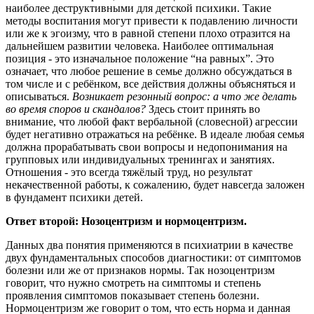
наиболее деструктивными для детской психики. Такие
методы воспитания могут привести к подавлению личности
или же к эгоизму, что в равной степени плохо отразится на
дальнейшем развитии человека. Наиболее оптимальная
позиция - это изначальное положение “на равных”. Это
означает, что любое решение в семье должно обсуждаться в
том числе и с ребёнком, все действия должны объясняться и
описываться.
Возникает резонный вопрос: а что же делать
во время споров и скандалов?
Здесь стоит принять во
внимание, что любой факт вербальной (словесной) агрессии
будет негативно отражаться на ребёнке. В идеале любая семья
должна прорабатывать свои вопросы и недопонимания на
групповых или индивидуальных тренингах и занятиях.
Отношения - это всегда тяжёлый труд, но результат
некачественной работы, к сожалению, будет навсегда заложен
в фундамент психики детей.
Ответ второй: Нозоцентризм и нормоцентризм.
Данных два понятия применяются в психиатрии в качестве
двух фундаментальных способов диагностики: от симптомов
болезни или же от признаков нормы. Так нозоцентризм
говорит, что нужно смотреть на симптомы и степень
проявления симптомов показывает степень болезни.
Нормоцентризм же говорит о том, что есть норма и данная