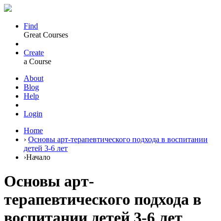
Find
Great Courses
Create
a Course
About
Blog
Help
Login
Home
›
Основы арт-терапевтического подхода в воспитании
детей 3-6 лет
›
Начало
Основы арт-
терапевтического подхода в
воспитании детей 3-6 лет