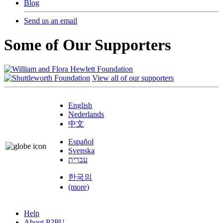
Blog
Send us an email
Some of Our Supporters
View all of our supporters
English
Nederlands
中文
Español
Svenska
עברית
한국의
(more)
Help
About P2PU