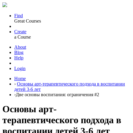
Find
Great Courses
Create
a Course
About
Blog
Help
Login
Home
›
Основы арт-терапевтического подхода в воспитании
детей 3-6 лет
›
Две основы воспитания: ограничения #2
Основы арт-
терапевтического подхода в
воспитании детей 3-6 лет