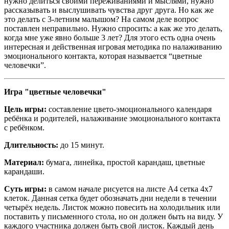
нужно делиться своими переживаниями и мыслями, нужно
рассказывать и выслушивать чувства друг друга. Но как же
это делать с 3-летним малышом? На самом деле вопрос
поставлен неправильно. Нужно спросить: а как же это делать,
когда мне уже явно больше 3 лет? Для этого есть одна очень
интересная и действенная игровая методика по налаживанию
эмоционального контакта, которая называется “цветные
человечки”.
Игра "цветные человечки"
Цель игры:
составление цвето-эмоционального календаря
ребёнка и родителей, налаживание эмоционального контакта
с ребёнком.
Длительность:
до 15 минут.
Материал:
бумага, линейка, простой карандаш, цветные
карандаши.
Суть игры:
в самом начале рисуется на листе А4 сетка 4х7
клеток. Данная сетка будет обозначать дни недели в течении
четырёх недель. Листок можно повесить на холодильник или
поставить у письменного стола, но он должен быть на виду. У
каждого участника должен быть свой листок. Каждый день