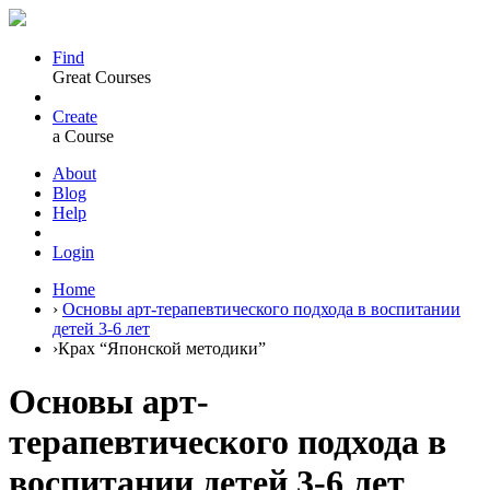
Find
Great Courses
Create
a Course
About
Blog
Help
Login
Home
›
Основы арт-терапевтического подхода в воспитании
детей 3-6 лет
›
Крах “Японской методики”
Основы арт-
терапевтического подхода в
воспитании детей 3-6 лет