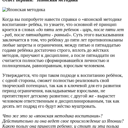
Когда вы попробуете навести справки о «японской методике
воспитания» ребёка, то узнаете, что основной её принцип
кроется в словах
«до пяти лет ребенок - царь, после пяти лет
- раб, после пятнадцати - равный»
. Суть этого высказывания
заключается в том, что ребёнку до пяти лет противопоказаны
любые запреты и ограничения, между пятью и пятнадцатью
годами ребёнка достаточно строго, вплоть до жёстких
методов, приучают к дисциплине, а после пятнадцати он
считается полностью сформировавшейся личностью и
полноценным, равноправным, взрослым человеком.
Утверждается, что при таком подходе к воспитанию ребёнок,
с одной стороны, сможет полностью реализовать свой
творческий потенциал, так как в ключевой для его развития
период ограничения, накладываемые взрослыми, не
препятствуют детскому развитию; с другой же - вырастет
человеком ответственным и дисциплинированным, так как
десять лет подряд его будут жёстко муштровать.
Что же это за «японская методика воспитания»?
Действительно ли она ведет свое происхождение из Японии?
Какую пользу она принесет ребенку, и стоит ли эта польза