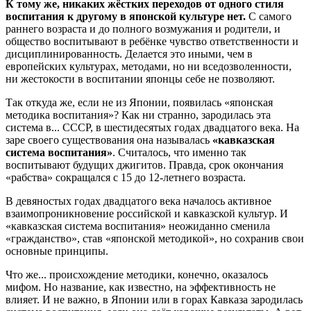
К тому же, никаких жёстких переходов от одного стиля
воспитания к другому в японской культуре нет.
С самого
раннего возраста и до полного возмужания и родители, и
общество воспитывают в ребёнке чувство ответственности и
дисциплинированность. Делается это иными, чем в
европейских культурах, методами, но ни вседозволенности,
ни жестокости в воспитании японцы себе не позволяют.
Так откуда же, если не из Японии, появилась «японская
методика воспитания»? Как ни странно, зародилась эта
система в... СССР, в шестидесятых годах двадцатого века. На
заре своего существования она называлась
«кавказская
система воспитания»
. Считалось, что именно так
воспитывают будущих джигитов. Правда, срок окончания
«рабства» сокращался с 15 до 12-летнего возраста.
В девяностых годах двадцатого века началось активное
взаимопроникновение российской и кавказской культур. И
«кавказская система воспитания» неожиданно сменила
«гражданство», став «японской методикой», но сохранив свои
основные принципы.
Что же... происхождение методики, конечно, оказалось
мифом. Но название, как известно, на эффективность не
влияет. И не важно, в Японии или в горах Кавказа зародилась