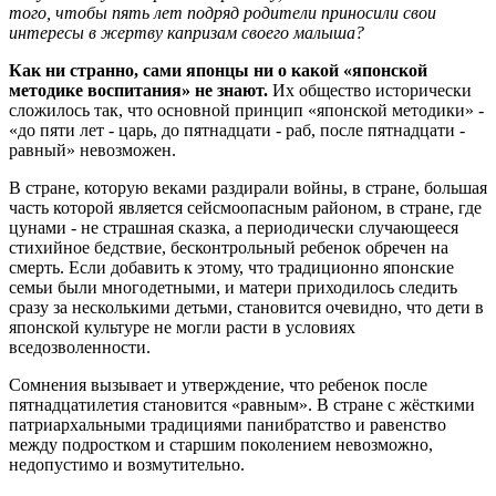
того, чтобы пять лет подряд родители приносили свои
интересы в жертву капризам своего малыша?
Как ни странно, сами японцы ни о какой «японской
методике воспитания» не знают.
Их общество исторически
сложилось так, что основной принцип «японской методики» -
«до пяти лет - царь, до пятнадцати - раб, после пятнадцати -
равный» невозможен.
В стране, которую веками раздирали войны, в стране, большая
часть которой является сейсмоопасным районом, в стране, где
цунами - не страшная сказка, а периодически случающееся
стихийное бедствие, бесконтрольный ребенок обречен на
смерть. Если добавить к этому, что традиционно японские
семьи были многодетными, и матери приходилось следить
сразу за несколькими детьми, становится очевидно, что дети в
японской культуре не могли расти в условиях
вседозволенности.
Сомнения вызывает и утверждение, что ребенок после
пятнадцатилетия становится «равным». В стране с жёсткими
патриархальными традициями панибратство и равенство
между подростком и старшим поколением невозможно,
недопустимо и возмутительно.