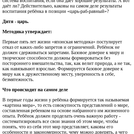
система воспитания, если она даёт хорошие результаты. А вот
даёт ли? Действительно, каковы на самом деле результаты
воспитания ребёнка в позиции «царь-раб-равный»?
Дитя - царь.
Методика утверждает:
Первые пять лет жизни «японская методика» постулирует
отказ от каких-либо запретов и ограничений. Ребёнок не
должен сдерживаться запретами. Базовое доверие к миру и
творческие способности должны формироваться без
постороннего вмешательства, так, как велит природа, а не так,
как навязывают взрослые. Формируется базовое доверие к
миру как к дружественному месту, уверенность в себе,
безмятежность.
Что происходит на самом деле
В первые годы жизни у ребёнка формируется так называемая
«картина мира», то есть совокупность представлений о мире,
составленная ребенком на основе набранного им жизненного
опыта. Ребёнок должен проделать очень важную работу -
систематизировать все свои знания об этом мире, чтобы
понять, что из себя этот мир представляет, каковы его
особенности и закономерности, чему можно доверять, а чего