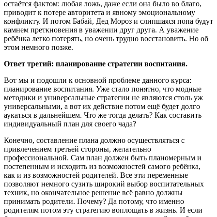
остаётся фактом: любая ложь, даже если она было во благо,
приводит к потере авторитета и явному эмоциональному
конфликту. И потом Бабай, Дед Мороз и слипшаяся попа будут
камнем преткновения в уважении друг друга. А уважение
ребёнка легко потерять, но очень трудно восстановить. Но об
этом немного позже.
Ответ третий: планирование стратегии воспитания.
Вот мы и подошли к основной проблеме данного курса:
планирование воспитания. Уже стало понятно, что модные
методики и универсальные стратегии не являются столь уж
универсальными, а вот их действие потом ещё будет долго
аукаться в дальнейшем. Что же тогда делать? Как составить
индивидуальный план для своего чада?
Конечно, составление плана должно осуществляться с
привлечением третьей стороны, желательно
профессиональной. Сам план должен быть планомерным и
постепенным и исходить из возможностей самого ребёнка,
как и из возможностей родителей. Все эти переменные
позволяют немного сузить широкий выбор воспитательных
техник, но окончательное решение всё равно должны
принимать родители. Почему? Да потому, что именно
родителям потом эту стратегию воплощать в жизнь. И если