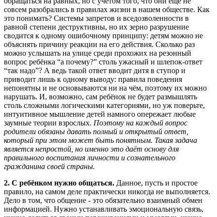
обращаться на равных, но с учётом того, что они еще не
совсем разобрались в правилах жизни в нашем обществе. Как
это понимать? Системы запретов и вседозволенности в
равной степени деструктивны, но их зерно разрушение
сводится к одному ошибочному принципу: детям можно не
объяснять причину реакции на его действия. Сколько раз
можно услышать на улице среди прохожих на резонный
вопрос ребёнка “а почему?” столь ужасный и шлепок-ответ
“так надо”? А ведь такой ответ вводит дитя в ступор и
приводит лишь к одному выводу: правила поведения
непонятны и не основываются ни на чём, поэтому их можно
нарушать. И, возможно, сам ребёнок не будет размышлять
столь сложными логическими категориями, но уж поверьте,
интуитивное мышление детей намного опережает любые
заумные теории взрослых.
Поэтому на каждый вопрос
родители обязаны давать полный и открытый ответ,
который при этом может быть понятным. Такая задача
является непростой, но именно это даёт основу для
правильного воспитания личности и сознательного
гражданина своей страны.
2. С ребёнком нужно общаться.
Данное, пусть и простое
правило, на самом деле практически никогда не выполняется.
Дело в том, что общение - это обязательно взаимный обмен
информацией. Нужно устанавливать эмоциональную связь,