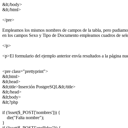
&lt;/body>
&lt;/html>
</pre>
Empleamos los mismos nombres de campos de la tabla, pero pudiamos
en los campos Sexo y Tipo de Documento empleamos cuadros de selecci
</p>
<p>El formulario del ejemplo anterior envía resultados a la página nu
<pre class="prettyprint">
&lt;html>
&lt;head>
&lt;title>Inserción PostgreSQL&lt;/title>
&lt;/head>
&lt;body>
&lt;?php
if (!isset($_POST['nombres'])) {
die("Falta nombre");
}
if (!isset($_POST['apellidos'])) {