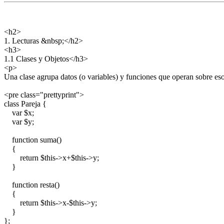
<h2>
1. Lecturas &nbsp;</h2>
<h3>
1.1 Clases y Objetos</h3>
<p>
Una clase agrupa datos (o variables) y funciones que operan sobre eso
<pre class="prettyprint">
class Pareja {
var $x;
var $y;
function suma()
{
return $this->x+$this->y;
}
function resta()
{
return $this->x-$this->y;
}
};