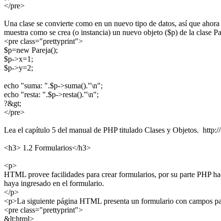
</pre>
Una clase se convierte como en un nuevo tipo de datos, así que ahora e
muestra como se crea (o instancia) un nuevo objeto ($p) de la clase P
<pre class="prettyprint">
$p=new Pareja();
$p->x=1;
$p->y=2;
echo "suma: ".$p->suma()."\n";
echo "resta: ".$p->resta()."\n";
?&gt;
</pre>
Lea el capítulo 5 del manual de PHP titulado Clases y Objetos. http:
<h3> 1.2 Formularios</h3>
<p>
HTML provee facilidades para crear formularios, por su parte PHP hace
haya ingresado en el formulario.
</p>
<p>La siguiente página HTML presenta un formulario con campos par
<pre class="prettyprint">
&lt;html>