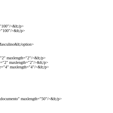
"100"/>&lt;/p>
="100"/>&lt;/p>
asculino&lt;/option>
="2" maxlength="2"/>&lt;/p>
e="2" maxlength="2"/>&lt;/p>
ze="4" maxlength="4"/>&lt;/p>
_documento" maxlength="50"/>&lt;/p>