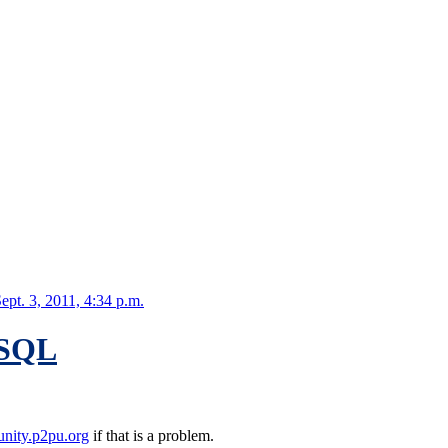
ept. 3, 2011, 4:34 p.m.
eSQL
nity.p2pu.org
if that is a problem.