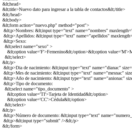
&lt;head>
&lt;title>Nuevo dato para ingresar a la tabla de contactos&lt;/title>
&lt;/head>
&lt;body>
&lt;form action="nuevo.php" method="post">
&lt;p>Nombres: &lt;input type="text" name="nombres" maxlength=
&lt;p>Apellidos: &lt;input type="text" name="apellidos" maxlength
&lt;p>Sexo:
&lt;select name="sexo" >
&lt;option value='F'>Femenino&lt;/option>&lt;option value='M'>M
&lt;/select>
&lt;/p>
&lt;p>Dia de nacimiento: &lt;input type="text" name="dianac" size
&lt;p>Mes de nacimiento: &lt;input type="text" name="mesnac" siz
&lt;p>Año de nacimiento: &lt;input type="text" name="anionac" si
&lt;p>Tipo de documento:
&lt;select name="tipo_documento" >
&lt;option value='TI'>Tarjeta de Identidad&lt;/option>
&lt;option value='CC'>Cédula&lt;/option>
&lt;/select>
&lt;/p>
&lt;p>Número de documento: &lt;input type="text" name="numero
&lt;p>&lt;input type="submit" />&lt;/p>
&lt;/form>