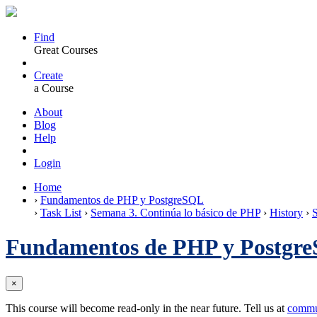
Find
Great Courses
Create
a Course
About
Blog
Help
Login
Home
›
Fundamentos de PHP y PostgreSQL
›
Task List
›
Semana 3. Continúa lo básico de PHP
›
History
›
S
Fundamentos de PHP y Postgr
×
This course will become read-only in the near future. Tell us at
commu