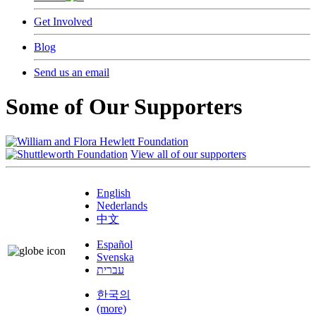
Get Involved
Blog
Send us an email
Some of Our Supporters
View all of our supporters
English
Nederlands
中文
Español
Svenska
עברית
한국의
(more)