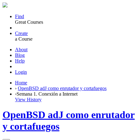
Find
Great Courses
Create
a Course
About
Blog
Help
Login
Home
›
OpenBSD adJ como enrutador y cortafuegos
›
Semana 1. Conexión a Internet
View History
OpenBSD adJ como enrutador
y cortafuegos