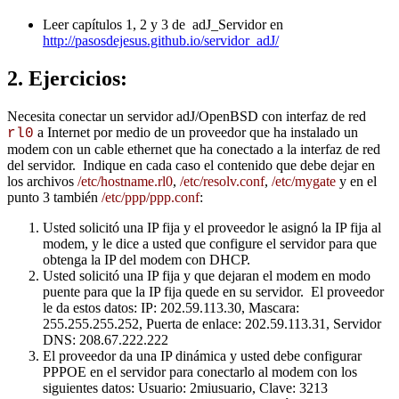
Leer capítulos 1, 2 y 3 de adJ_Servidor en
http://pasosdejesus.github.io/servidor_adJ/
2. Ejercicios:
Necesita conectar un servidor adJ/OpenBSD con interfaz de red
a Internet por medio de un proveedor que ha instalado un
rl0
modem con un cable ethernet que ha conectado a la interfaz de red
del servidor. Indique en cada caso el contenido que debe dejar en
los archivos
/etc/hostname.rl0
,
/etc/resolv.conf
,
/etc/mygate
y en el
punto 3 también
/etc/ppp/ppp.conf
:
Usted solicitó una IP fija y el proveedor le asignó la IP fija al
modem, y le dice a usted que configure el servidor para que
obtenga la IP del modem con DHCP.
Usted solicitó una IP fija y que dejaran el modem en modo
puente para que la IP fija quede en su servidor. El proveedor
le da estos datos: IP: 202.59.113.30, Mascara:
255.255.255.252, Puerta de enlace: 202.59.113.31, Servidor
DNS: 208.67.222.222
El proveedor da una IP dinámica y usted debe configurar
PPPOE en el servidor para conectarlo al modem con los
siguientes datos: Usuario: 2miusuario, Clave: 3213