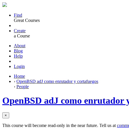
Find
Great Courses
Create
a Course
About
Blog
Help
Login
Home
›
OpenBSD adJ como enrutador y cortafuegos
›
People
OpenBSD adJ como enrutador y
×
This course will become read-only in the near future. Tell us at
commu