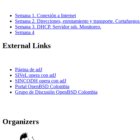
Semana 1. Conexión a Internet
Semana 2. Direcciones, enrutamiento y transporte. Cortafuegos
Semana 3. DHCP. Servidor ssh. Monitoreo.
Semana 4
External Links
Página de adJ
SIVeL opera con adJ
SINCODH opera con adJ
Portal OpenBSD Colombia
Grupo de Discusión OpenBSD Colombia
Organizers