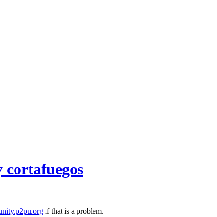
 cortafuegos
nity.p2pu.org
if that is a problem.