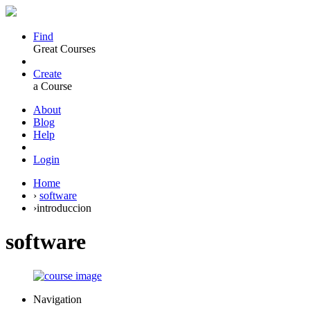
Find
Great Courses
Create
a Course
About
Blog
Help
Login
Home
›
software
›
introduccion
software
Navigation