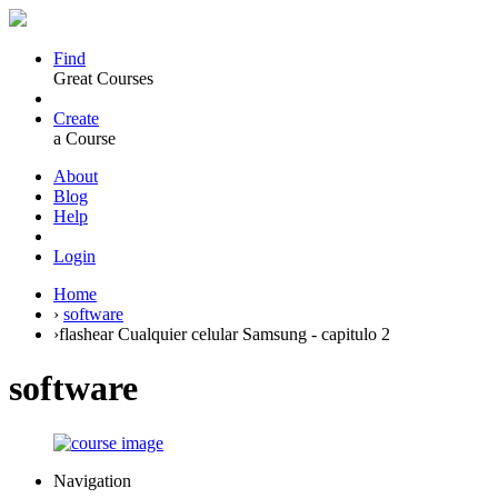
Find
Great Courses
Create
a Course
About
Blog
Help
Login
Home
›
software
›
flashear Cualquier celular Samsung - capitulo 2
software
Navigation