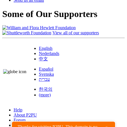
Send us an email
Some of Our Supporters
View all of our supporters
English
Nederlands
中文
Español
Svenska
עברית
한국의
(more)
Help
About P2PU
Forum
Found a Bug?
Thanks for visiting P2PU. This domain is no