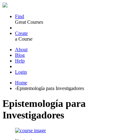
Find
Great Courses
Create
a Course
About
Blog
Help
Login
Home
›
Epistemología para Investigadores
Epistemología para
Investigadores