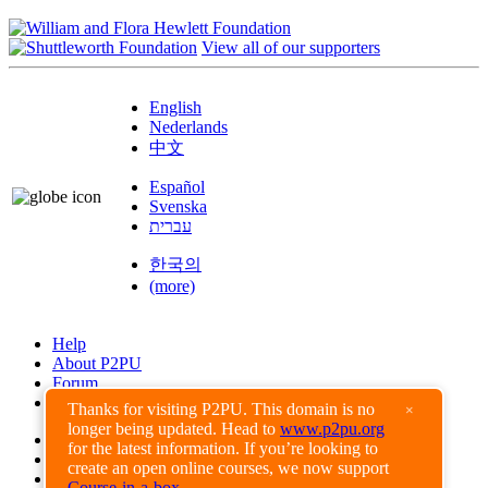
View all of our supporters
English
Nederlands
中文
Español
Svenska
עברית
한국의
(more)
Help
About P2PU
Forum
Found a Bug?
Thanks for visiting P2PU. This domain is no
×
longer being updated. Head to
www.p2pu.org
Creative Commons
for the latest information. If you’re looking to
Share-Alike
create an open online courses, we now support
Privacy Guidelines
Course-in-a-box