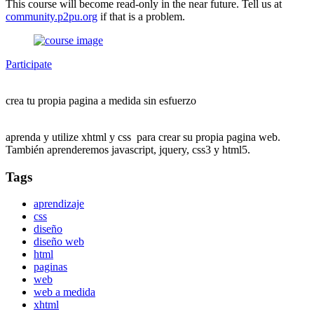
This course will become read-only in the near future. Tell us at
community.p2pu.org
if that is a problem.
Participate
crea tu propia pagina a medida sin esfuerzo
aprenda y utilize xhtml y css para crear su propia pagina web.
También aprenderemos javascript, jquery, css3 y html5.
Tags
aprendizaje
css
diseño
diseño web
html
paginas
web
web a medida
xhtml