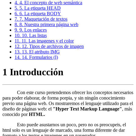
4. 4. El concepto de web semántica
5. 5. La etiqueta HEAD
6. 6. La etiqueta BODY
7. 7. Maquetación de textos
8. 8. Nuestra primera página web
9. 9. Los enlaces
10. 10. Las listas
11. 11. Las imagenes y el color
12. 12. Tipos de archivos de imagen
13. 13. El atributo IMG
14. 14. Formularios (I)
1 Introducción
Con este curso pretendemos ofrecer los conceptos necesarios
para poder elaborar, de forma porpia, y sin ningún conocimiento
previo una página web. Os mostraremos el lenguaje utilizado para el
diseño de páginas web: el
"Hyper Text Markup Language"
, más
conocido por
HTML.
Esto puede asustarnos un poco, pero no os preocupeis, el
html solo es un lenguaje de marcado, una forma diferente de dar
formato a los textos e imagenes en un navegador.