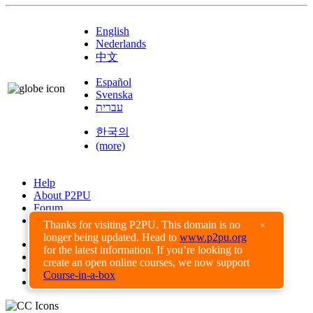
English
Nederlands
中文
Español
Svenska
עברית
한국의
(more)
Help
About P2PU
Forum
Found a Bug?
Thanks for visiting P2PU. This domain is no
×
longer being updated. Head to
www.p2pu.org
Creative Commons
for the latest information. If you’re looking to
Share-Alike
create an open online courses, we now support
Privacy Guidelines
Course-in-a-box
Terms of Use