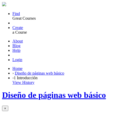
Find
Great Courses
Create
a Course
About
Blog
Help
Login
Home
›
Diseño de páginas web básico
›
1 Introducción
View History
Diseño de páginas web básico
×