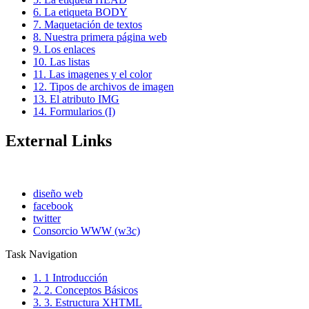
6. La etiqueta BODY
7. Maquetación de textos
8. Nuestra primera página web
9. Los enlaces
10. Las listas
11. Las imagenes y el color
12. Tipos de archivos de imagen
13. El atributo IMG
14. Formularios (I)
External Links
diseño web
facebook
twitter
Consorcio WWW (w3c)
Task Navigation
1. 1 Introducción
2. 2. Conceptos Básicos
3. 3. Estructura XHTML