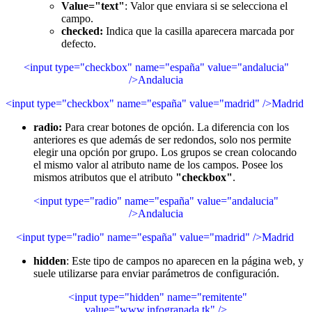
Value="text"
: Valor que enviara si se selecciona el
campo.
checked:
Indica que la casilla aparecera marcada por
defecto.
<input type="checkbox" name="españa" value="andalucia"
/>Andalucia
<input type="checkbox" name="españa" value="madrid" />Madrid
radio:
Para crear botones de opción. La diferencia con los
anteriores es que además de ser redondos, solo nos permite
elegir una opción por grupo. Los grupos se crean colocando
el mismo valor al atributo name de los campos. Posee los
mismos atributos que el atributo
"checkbox"
.
<input type="radio" name="españa" value="andalucia"
/>Andalucia
<input type="radio" name="españa" value="madrid" />Madrid
hidden
: Este tipo de campos no aparecen en la página web, y
suele utilizarse para enviar parámetros de configuración.
<input type="hidden" name="remitente"
value="www.infogranada.tk" />