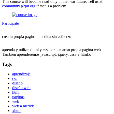
This course will become read-only in the near future. Tell us at
community.p2pu.org
if that is a problem.
Participate
crea tu propia pagina a medida sin esfuerzo
aprenda y utilize xhtml y css para crear su propia pagina web.
También aprenderemos javascript, jquery, css3 y html5.
Tags
aprendizaje
css
diseño
diseño web
html
paginas
web
web a medida
xhtml