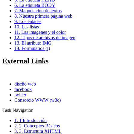
6. La etiqueta BODY
7. Maquetación de textos
8. Nuestra primera página web
9. Los enlaces
10. Las listas
11. Las imagenes y el color
12. Tipos de archivos de imagen
13. El atributo IMG
14. Formularios (I)
External Links
diseño web
facebook
twitter
Consorcio WWW (w3c)
Task Navigation
1. 1 Introducción
2. 2. Conceptos Básicos
3. 3. Estructura XHTML