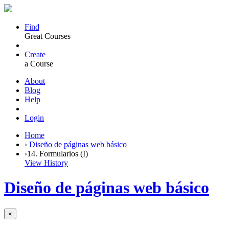
Find
Great Courses
Create
a Course
About
Blog
Help
Login
Home
›
Diseño de páginas web básico
›
14. Formularios (I)
View History
Diseño de páginas web básico
×