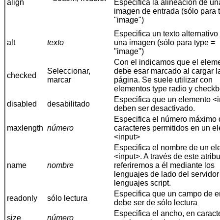
align
Especifica la alineación de un
imagen de entrada (sólo para 
"image")
Especifica un texto alternativo
alt
texto
una imagen (sólo para type =
"image")
Con el indicamos que el elem
Seleccionar,
debe esar marcado al cargar l
checked
marcar
página. Se suele utilizar con
elementos type radio y checkb
Especifica que un elemento <
disabled
desabilitado
deben ser desactivado.
Especifica el número máximo 
maxlength
número
caracteres permitidos en un e
<input>
Especifica el nombre de un e
<input>. A través de este atrib
name
nombre
referiremos a él mediante los
lenguajes de lado del servidor
lenguajes script.
Especifica que un campo de e
readonly
sólo lectura
debe ser de sólo lectura
Especifica el ancho, en caract
size
número