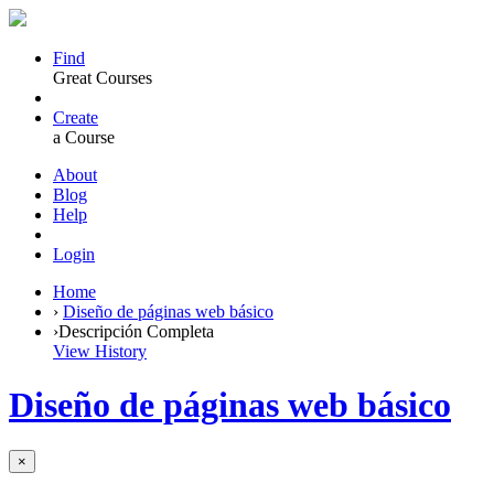
Find
Great Courses
Create
a Course
About
Blog
Help
Login
Home
›
Diseño de páginas web básico
›
Descripción Completa
View History
Diseño de páginas web básico
×