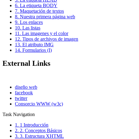
6. La etiqueta BODY
7. Maquetación de textos
8. Nuestra primera página web
9. Los enlaces
10. Las listas
11. Las imagenes y el color
12. Tipos de archivos de imagen
13. El atributo IMG
14. Formularios (I)
External Links
diseño web
facebook
twitter
Consorcio WWW (w3c)
Task Navigation
1. 1 Introducción
2. 2. Conceptos Básicos
3. 3. Estructura XHTML