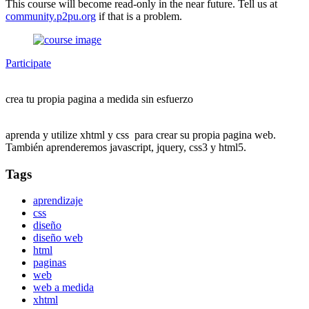
This course will become read-only in the near future. Tell us at
community.p2pu.org
if that is a problem.
Participate
crea tu propia pagina a medida sin esfuerzo
aprenda y utilize xhtml y css para crear su propia pagina web.
También aprenderemos javascript, jquery, css3 y html5.
Tags
aprendizaje
css
diseño
diseño web
html
paginas
web
web a medida
xhtml