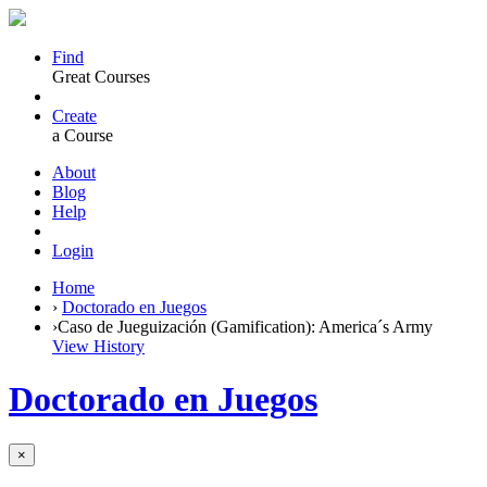
Find
Great Courses
Create
a Course
About
Blog
Help
Login
Home
›
Doctorado en Juegos
›
Caso de Jueguización (Gamification): America´s Army
View History
Doctorado en Juegos
×