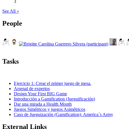
3
See All »
People
Tasks
Ejercicio 1: Crear el primer juego de mesa.
Arsenal de expertos
Design Your First BIG Game
Introducción a Gamification (Jueguificación)
Dar una mirada a Health Month
Juegos Simétricos y juegos Asimétricos
Caso de Jueguización (Gamification): America´s Army
External Links