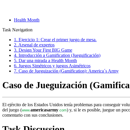
Health Month
Task Navigation
1. Ejercicio 1: Crear el primer juego de mesa.
2. Arsenal de expertos
3. Design Your First BIG Game
4. Introducción a Gamification (Jueguificación)
5. Dar una mirada a Health Month
6. Juegos Simétricos y juegos Asimétricos
7. Caso de Jueguización (Gamification): America´s Army
Caso de Jueguización (Gamifica
El ejército de los Estados Unidos tenía problemas para conseguir volun
del juego (
americasarmy
) y, si le es posible, juegue un po
www.
.com
comentario con sus conclusiones.
Task Discussion