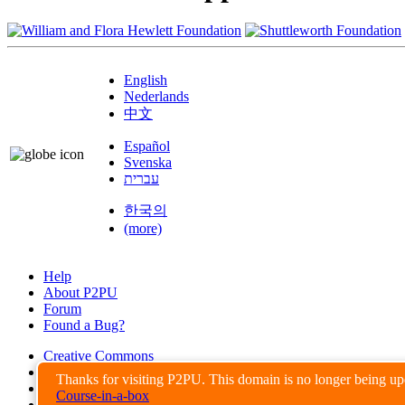
English
Nederlands
中文
Español
Svenska
עברית
한국의
(more)
Help
About P2PU
Forum
Found a Bug?
Creative Commons
Share-Alike
Thanks for visiting P2PU. This domain is no longer being u
Privacy Guidelines
Course-in-a-box
Terms of Use