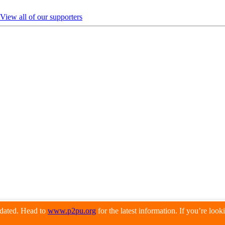
View all of our supporters
pdated. Head to
www.p2pu.org
for the latest information. If you’re loo