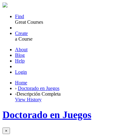
Find
Great Courses
Create
a Course
About
Blog
Help
Login
Home
›
Doctorado en Juegos
›
Descripción Completa
View History
Doctorado en Juegos
×