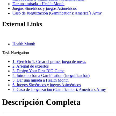
Dar una mirada a Health Month
Juegos Simétricos y juegos Asimétricos
Caso de Jueguización (Gamification): America´s Army
External Links
Health Month
Task Navigation
1. Ejercicio 1: Crear el primer juego de mesa.
2. Arsenal de expertos
3. Design Your First BIG Game
4. Introducción a Gamification (Jueguificación)
5. Dar una mirada a Health Month
6. Juegos Simétricos y juegos Asimétricos
7. Caso de Jueguización (Gamification): America´s Army
Descripción Completa