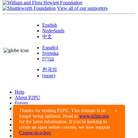
View all of our supporters
English
Nederlands
中文
Español
Svenska
עברית
한국의
(more)
Help
About P2PU
Forum
Found a Bug?
Thanks for visiting P2PU. This domain is no
×
longer being updated. Head to
www.p2pu.org
Creative Commons
for the latest information. If you’re looking to
Share-Alike
create an open online courses, we now support
Privacy Guidelines
Course-in-a-box
Terms of Use