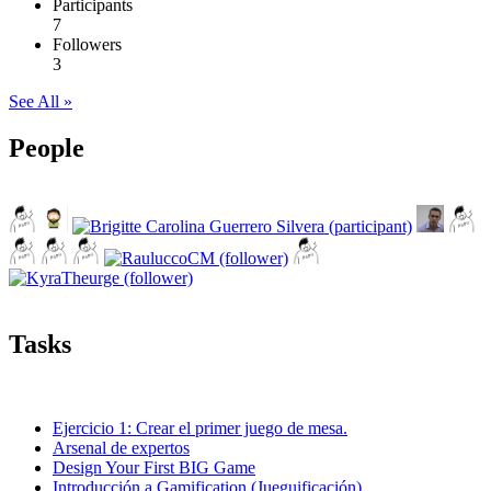
Participants
7
Followers
3
See All »
People
Tasks
Ejercicio 1: Crear el primer juego de mesa.
Arsenal de expertos
Design Your First BIG Game
Introducción a Gamification (Jueguificación)