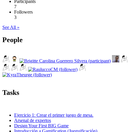
Participants
7
Followers
3
See All »
People
Tasks
Ejercicio 1: Crear el primer juego de mesa.
Arsenal de expertos
Design Your First BIG Game
Introducción a Gamification (Jueguificación)