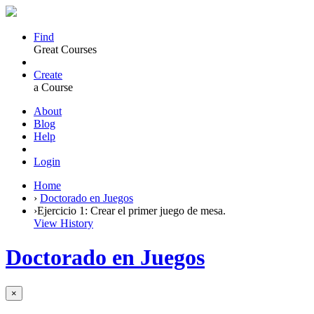
Find
Great Courses
Create
a Course
About
Blog
Help
Login
Home
›
Doctorado en Juegos
›
Ejercicio 1: Crear el primer juego de mesa.
View History
Doctorado en Juegos
×