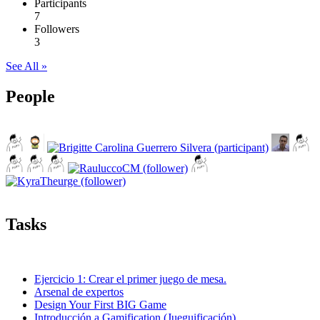
Participants
7
Followers
3
See All »
People
Tasks
Ejercicio 1: Crear el primer juego de mesa.
Arsenal de expertos
Design Your First BIG Game
Introducción a Gamification (Jueguificación)