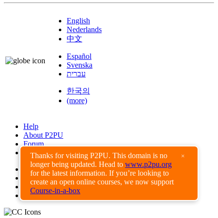
English
Nederlands
中文
Español
Svenska
עברית
한국의
(more)
Help
About P2PU
Forum
Found a Bug?
Thanks for visiting P2PU. This domain is no
×
longer being updated. Head to
www.p2pu.org
Creative Commons
for the latest information. If you’re looking to
Share-Alike
create an open online courses, we now support
Privacy Guidelines
Course-in-a-box
Terms of Use