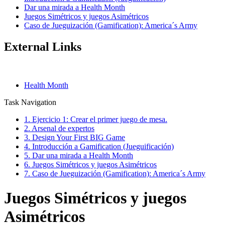
Dar una mirada a Health Month
Juegos Simétricos y juegos Asimétricos
Caso de Jueguización (Gamification): America´s Army
External Links
Health Month
Task Navigation
1. Ejercicio 1: Crear el primer juego de mesa.
2. Arsenal de expertos
3. Design Your First BIG Game
4. Introducción a Gamification (Jueguificación)
5. Dar una mirada a Health Month
6. Juegos Simétricos y juegos Asimétricos
7. Caso de Jueguización (Gamification): America´s Army
Juegos Simétricos y juegos
Asimétricos