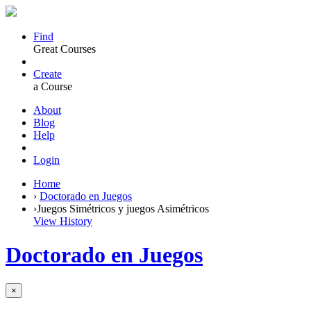
Find
Great Courses
Create
a Course
About
Blog
Help
Login
Home
›
Doctorado en Juegos
›
Juegos Simétricos y juegos Asimétricos
View History
Doctorado en Juegos
×