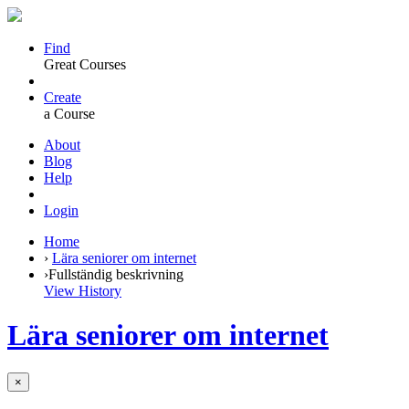
Find
Great Courses
Create
a Course
About
Blog
Help
Login
Home
›
Lära seniorer om internet
›
Fullständig beskrivning
View History
Lära seniorer om internet
×