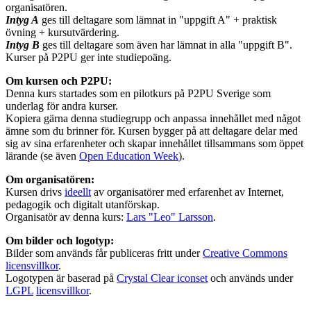
organisatören.
Intyg A
ges till deltagare som lämnat in "uppgift A" + praktisk
övning + kursutvärdering.
Intyg B
ges till deltagare som även har lämnat in alla "uppgift B".
Kurser på P2PU ger inte studiepoäng.
Om kursen och P2PU:
Denna kurs startades som en pilotkurs på P2PU Sverige som
underlag för andra kurser.
Kopiera gärna denna studiegrupp och anpassa innehållet med något
ämne som du brinner för. Kursen bygger på att deltagare delar med
sig av sina erfarenheter och skapar innehållet tillsammans som öppet
lärande (se även
Open Education Week
).
Om organisatören:
Kursen drivs
ideellt
av organisatörer med erfarenhet av Internet,
pedagogik och digitalt utanförskap.
Organisatör av denna kurs:
Lars "Leo" Larsson
.
Om bilder och logotyp:
Bilder som används får publiceras fritt under
Creative Commons
licensvillkor
.
Logotypen är baserad på
Crystal Clear iconset
och används under
LGPL
licensvillkor
.