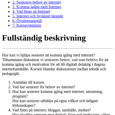
2. Seniorers behov av internet
3. Komma igång med Internet
4. Vad finns på Internet
5. Internet och livslångt lärande
6. Övningsuppgift
7. Kursavslutning
Fullständig beskrivning
Hur kan vi hjälpa seniorer att komma igång med internet?
Tillsammans diskuterar vi seniorers behov, vad som behövs för att
komma igång och motivation för att bli digitalt delaktig i dagens
internetsamhälle. Kursen blandar diskussioner mellan teknik och
pedagogik.
Anmälan till kursen.
Vad har seniorer för behov av internet?
Hur kan seniorer komma igång med internet, utrustning,
program?
Hur kan seniorer utbildas på egna villkor och tidigare
förkunskaper?
Vad finns på internet; bloggar, samhälle, molnet?
Hur skyddas seniorer mot digitala faror och bedragare, säker