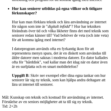
Hur kan seniorer utbildas på egna villkor och tidigare
förkunskaper?
Hur kan man förklara teknik och lära användning av internet
för någon som inte är "
digitalt infödd
"? Hur har tekniken
förändrats över tid och vilka likheter finns det med teknik som
seniorer redan känner till? Vad behöver de veta (och inte veta)
för att komma igång med internet?
I datorprogram används ofta en fyrkantig ikon för att
representera menyn spara, det är en diskett som användas till
äldre datorer men saknas i moderna datorer. En dator kallades
ofta för "hårddisk", vad kallar man det idag när en dator även
är en surfplatta och en smart mobiltelefon?
Uppgift B
: Skriv ner exempel eller dina egna tankar om hur
seniorer lär sig ny teknik, som kan hjälpa andra deltagare att
lära ut internet till seniorer.
Mål: Kunskap om teknik och kostnad för användning av internet.
Förståelse av en seniors möjligheter att ta till sig ny teknik.
Tid: 2+2h