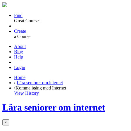
Find
Great Courses
Create
a Course
About
Blog
Help
Login
Home
›
Lära seniorer om internet
›
Komma igång med Internet
View History
Lära seniorer om internet
×