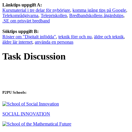
Länktips uppgift A:
Kursmaterial i tre delar för nybörjare
,
komma igång tips på Google
,
Telekområdgivarna
,
Telepriskollen
,
Bredbandskollens åtgärdstips
,
.SE om prisvärt bredband
Söktips uppgift B:
Röster om "Digitalt infödda"
,
teknik förr och nu
,
äldre och teknik
,
äldre lär internet
,
använda en personas
Task Discussion
P2PU Schools:
SOCIAL INNOVATION