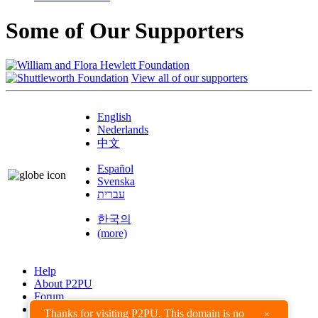
Some of Our Supporters
View all of our supporters
English
Nederlands
中文
Español
Svenska
עברית
한국의
(more)
Help
About P2PU
Forum
Found a Bug?
Thanks for visiting P2PU. This domain is no
×