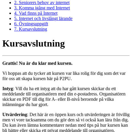
2. Seniorers behov av internet
3. Komma igång med Internet
4. Vad finns på Internet
5. Internet och livslångt lärande
6. Övningsuppgift
7. Kursavslutning
Kursavslutning
Grattis! Nu är du klar med kursen.
Vi hoppas att du tycker att kursen var lika rolig för dig som det var
för oss att skapa kursen här på P2PU.
Intyg
: Vill du ha ett intyg att du har gått kursen skickar du ett
meddelande till organisatören med din e-postadress. Organisatören
skickar en PDF till dig för A- eller B-nivå beroende på vilka
inlämningar du har gjort.
Utvärdering
: Det här är en öppen kurs och utvärderingen är frivillig
men vi vore tacksamma om du gör den så vi också kan lära från dig.
Du kan även lämna kommentarer nedan med tips på hur kursen kan
bli bättre eller skicka ett privat meddelande till organisatören.