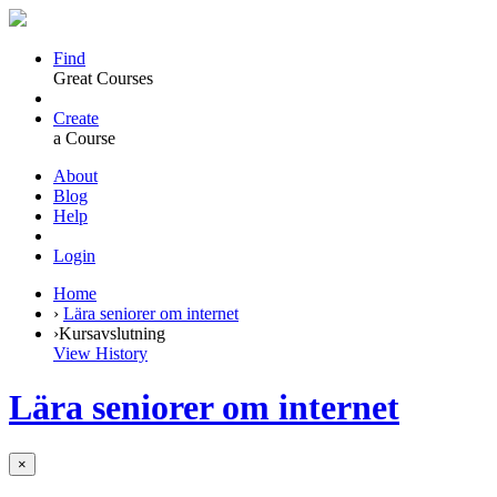
Find
Great Courses
Create
a Course
About
Blog
Help
Login
Home
›
Lära seniorer om internet
›
Kursavslutning
View History
Lära seniorer om internet
×