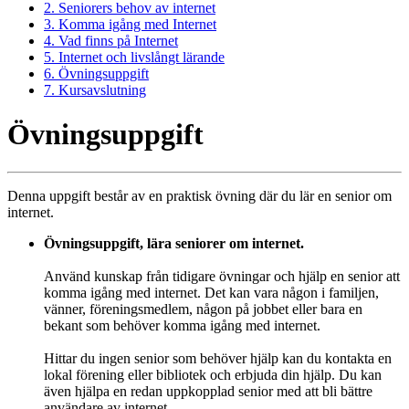
2. Seniorers behov av internet
3. Komma igång med Internet
4. Vad finns på Internet
5. Internet och livslångt lärande
6. Övningsuppgift
7. Kursavslutning
Övningsuppgift
Denna uppgift består av en praktisk övning där du lär en senior om
internet.
Övningsuppgift, lära seniorer om internet.
Använd kunskap från tidigare övningar och hjälp en senior att
komma igång med internet. Det kan vara någon i familjen,
vänner, föreningsmedlem, någon på jobbet eller bara en
bekant som behöver komma igång med internet.
Hittar du ingen senior som behöver hjälp kan du kontakta en
lokal förening eller bibliotek och erbjuda din hjälp. Du kan
även hjälpa en redan uppkopplad senior med att bli bättre
användare av internet.