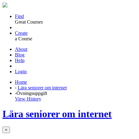
Find
Great Courses
Create
a Course
About
Blog
Help
Login
Home
›
Lära seniorer om internet
›
Övningsuppgift
View History
Lära seniorer om internet
×