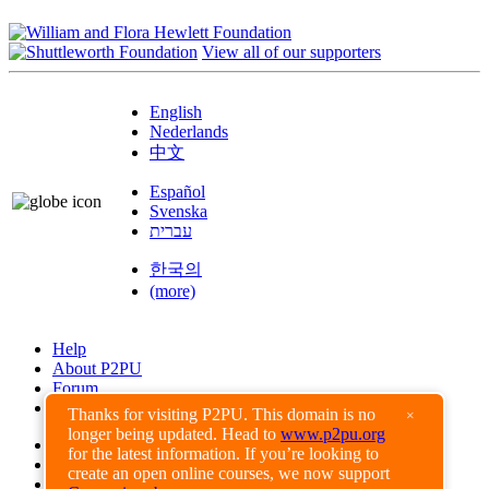
View all of our supporters
English
Nederlands
中文
Español
Svenska
עברית
한국의
(more)
Help
About P2PU
Forum
Found a Bug?
Thanks for visiting P2PU. This domain is no
×
longer being updated. Head to
www.p2pu.org
Creative Commons
for the latest information. If you’re looking to
Share-Alike
create an open online courses, we now support
Privacy Guidelines