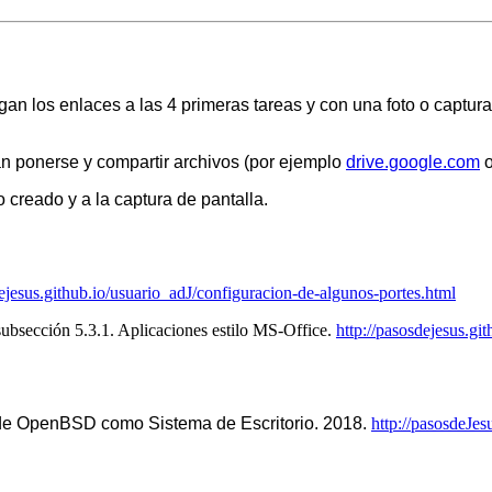
n los enlaces a las 4 primeras tareas y con una foto o captura 
n ponerse y compartir archivos (por ejemplo
drive.google.com
o
 creado y a la captura de pantalla.
dejesus.github.io/usuario_adJ/configuracion-de-algunos-portes.html
ubsección 5.3.1. Aplicaciones estilo MS-Office.
http://pasosdejesus.gi
 de OpenBSD como Sistema de Escritorio. 2018.
http://pasosdeJes