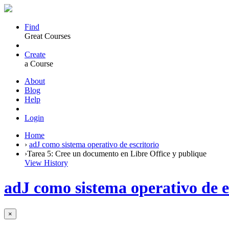
Find
Great Courses
Create
a Course
About
Blog
Help
Login
Home
›
adJ como sistema operativo de escritorio
›
Tarea 5: Cree un documento en Libre Office y publique
View History
adJ como sistema operativo de e
×