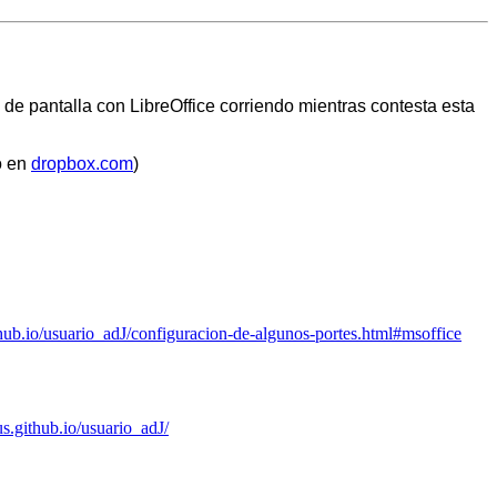
de pantalla con LibreOffice corriendo mientras contesta esta
 en
dropbox.com
)
thub.io/usuario_adJ/configuracion-de-algunos-portes.html#msoffice
us.github.io/usuario_adJ/