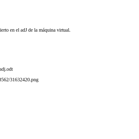
ierto en el adJ de la máquina virtual.
adj.odt
2/3562/31632420.png