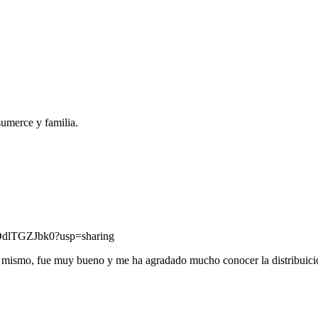
sumerce y familia.
dDdlTGZJbk0?usp=sharing
el mismo, fue muy bueno y me ha agradado mucho conocer la distribuició