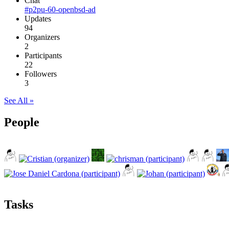
Chat
#p2pu-60-openbsd-ad
Updates
94
Organizers
2
Participants
22
Followers
3
See All »
People
Tasks