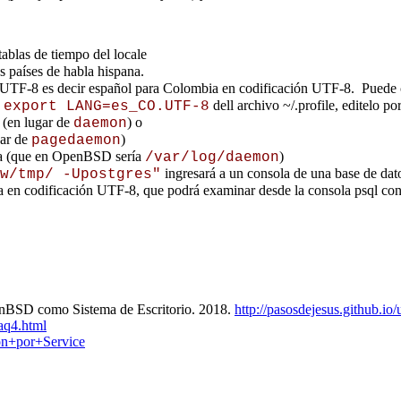
tablas de tiempo del locale
s países de habla hispana.
O.UTF-8 es decir español para Colombia en codificación UTF-8. Puede 
a
dell archivo ~/.profile, editelo p
export LANG=es_CO.UTF-8
(en lugar de
) o
daemon
gar de
)
pagedaemon
ora (que en OpenBSD sería
)
/var/log/daemon
ingresará a un consola de una base de dat
w/tmp/ -Upostgres"
ana en codificación UTF-8, que podrá examinar desde la consola psql co
enBSD como Sistema de Escritorio. 2018.
http://pasosdejesus.github.io/
aq4.html
on+por+Service