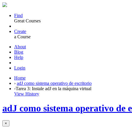
Find
Great Courses
Create
a Course
About
Blog
Help
Login
Home
›
adJ como sistema operativo de escritorio
›
Tarea 3: Instale adJ en la máquina virtual
View History
adJ como sistema operativo de e
×