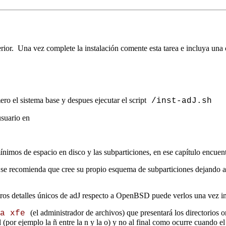
erior. Una vez complete la instalación comente esta tarea e incluya una 
ro el sistema base y despues ejecutar el script
/inst-adJ.sh
suario en
ínimos de espacio en disco y las subparticiones, en ese capítulo encuent
 se recomienda que cree su propio esquema de subparticiones dejando 
otros detalles únicos de adJ respecto a OpenBSD puede verlos una vez in
(el administrador de archivos) que presentará los directorios o
ja xfe
l (por ejemplo la ñ entre la n y la o) y no al final como ocurre cuando e