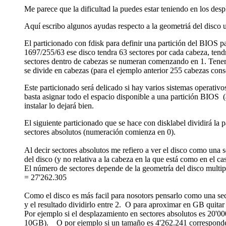
Me parece que la dificultad la puedes estar teniendo en los desp
Aquí escribo algunos ayudas respecto a la geometriá del disco u
El particionado con fdisk para definir una partición del BIOS
1697/255/63 ese disco tendra 63 sectores por cada cabeza, tend
sectores dentro de cabezas se numeran comenzando en 1. Tener e
se divide en cabezas (para el ejemplo anterior 255 cabezas conse
Este particionado será delicado si hay varios sistemas operat
basta asignar todo el espacio disponible a una partición BIOS 
instalar lo dejará bien.
El siguiente particionado que se hace con disklabel dividirá l
sectores absolutos (numeración comienza en 0).
Al decir sectores absolutos me refiero a ver el disco como una s
del disco (y no relativa a la cabeza en la que está como en el 
El número de sectores depende de la geometría del disco multipl
= 27'262.305
Como el disco es más facil para nosotors pensarlo como una s
y el resultado dividirlo entre 2. O para aproximar en GB quitar 
Por ejemplo si el desplazamiento en sectores absolutos es 20'
10GB). O por ejemplo si un tamaño es 4'262.241 correspo