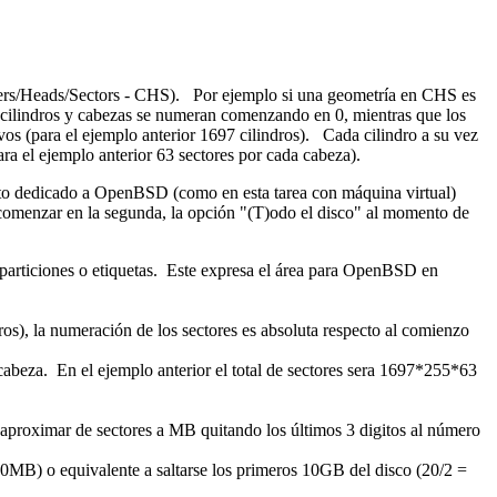
nders/Heads/Sectors - CHS). Por ejemplo si una geometría en CHS es
s cilindros y cabezas se numeran comenzando en 0, mientras que los
os (para el ejemplo anterior 1697 cilindros). Cada cilindro a su vez
ara el ejemplo anterior 63 sectores por cada cabeza).
leto dedicado a OpenBSD (como en esta tarea con máquina virtual)
o comenzar en la segunda, la opción "(T)odo el disco" al momento de
bparticiones o etiquetas. Este expresa el área para OpenBSD en
ros), la numeración de los sectores es absoluta respecto al comienzo
cabeza. En el ejemplo anterior el total de sectores sera 1697*255*63
proximar de sectores a MB quitando los últimos 3 digitos al número
00MB) o equivalente a saltarse los primeros 10GB del disco (20/2 =