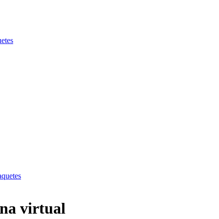
uetes
aquetes
na virtual