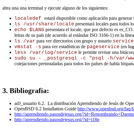
abra una una terminal y ejecute alguno de los siguientes:
estará disponible como aplicación para generar 
localedef
presentará locales para todos lo
ls /usr/share/locale
presentara el locale, que por defecto es es_C
echo $LANG
letras de su país (de acuerdo al estándar ISO 3166-1) en la líne
para ver directorios con grupo y usuario
ls /var
service
para ver estadísticas de
(en lu
vmstat -s
pageservice
le permite revisar una bitác
less /var/log/service
sudo su - _postgresql -c "psql -h/var/ww
cotejaciones preinstaladas para todos los países de habla hisp
3. Bibliografía:
adJ_usuario 6.2. La distribución Aprendiendo de Jesús de Op
OpenBSD 6.2 Installation Guide
http://www.openbsd.org/faq/f
http://aprendiendo.pasosdejesus.org/?id=Renombrando+Daem
http://aprendiendo.pasosdejesus.org/?id=i18n