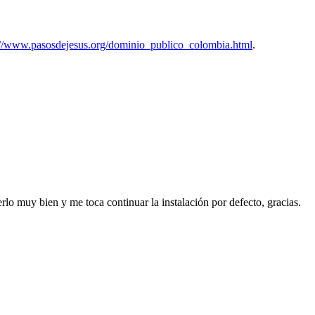
://www.pasosdejesus.org/dominio_publico_colombia.html
.
lo muy bien y me toca continuar la instalación por defecto, gracias.