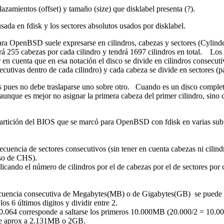
lazamientos (offset) y tamaño (size) que disklabel presenta (?).
sada en fdisk y los sectores absolutos usados por disklabel.
 para OpenBSD suele expresarse en cilindros, cabezas y sectores (Cyli
rá 255 cabezas por cada cilindro y tendrá 1697 cilindros en total. Lo
n cuenta que en esa notación el disco se divide en cilindros consecutiv
cutivas dentro de cada cilindro) y cada cabeza se divide en sectores (p
ivos pues no debe traslaparse uno sobre otro. Cuando es un disco comp
(aunque es mejor no asignar la primera cabeza del primer cilindro, sin
a partición del BIOS que se marcó para OpenBSD con fdisk en varias su
ecuencia de sectores consecutivos (sin tener en cuenta cabezas ni cilind
caso de CHS).
icando el número de cilindros por el de cabezas por el de sectores por 
ecuencia consecutiva de Megabytes(MB) o de Gigabytes(GB) se puede a
los 6 últimos digitos y dividir entre 2.
000.064 corresponde a saltarse los primeros 10.000MB (20.000/2 = 10.0
nde aprox a 2.131MB o 2GB.