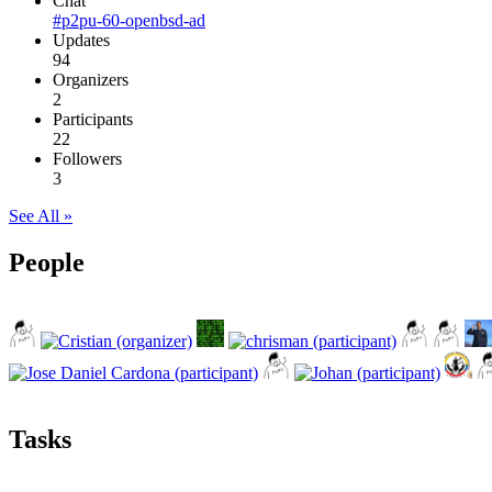
Chat
#p2pu-60-openbsd-ad
Updates
94
Organizers
2
Participants
22
Followers
3
See All »
People
Tasks