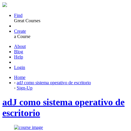
Find
Great Courses
Create
a Course
About
Blog
Help
Login
Home
›
adJ como sistema operativo de escritorio
›
Sign-Up
adJ como sistema operativo de
escritorio