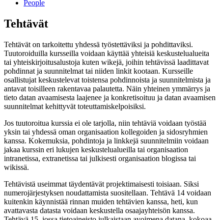
People
Tehtävät
Tehtävät on tarkoitettu yhdessä työstettäviksi ja pohdittaviksi.
Tuutoroiduilla kursseilla voidaan käyttää yhteisiä keskustelualueita
tai yhteiskirjoitusalustoja kuten wikejä, joihin tehtävissä laadittavat
pohdinnat ja suunnitelmat tai niiden linkit kootaan. Kursseille
osallistujat keskustelevat toistensa pohdinnoista ja suunnitelmista ja
antavat toisilleen rakentavaa palautetta. Näin yhteinen ymmärrys ja
tieto datan avaamisesta laajenee ja konkretisoituu ja datan avaamisen
suunnitelmat kehittyvät toteuttamiskelpoisiksi.
Jos tuutoroitua kurssia ei ole tarjolla, niin tehtäviä voidaan työstää
yksin tai yhdessä oman organisaation kollegoiden ja sidosryhmien
kanssa. Kokemuksia, pohdintoja ja linkkejä suunnitelmiin voidaan
jakaa kurssin eri lukujen keskustelualueilla tai organisaation
intranetissa, extranetissa tai julkisesti organisaation blogissa tai
wikissä.
Tehtävistä useimmat täydentävät projektimaisesti toisiaan. Siksi
numerojärjestyksen noudattamista suositellaan. Tehtävä 14 voidaan
kuitenkin käynnistää rinnan muiden tehtävien kanssa, heti, kun
avattavasta datasta voidaan keskustella osaajayhteisön kanssa.
Tehtävä 15, jossa tietoaineisto julkaistaan avoimena datana, kokoaa