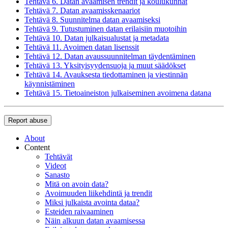
Tehtävä 6. Datan avaamisen trendit ja koulukunnat
Tehtävä 7. Datan avaamisskenaariot
Tehtävä 8. Suunnitelma datan avaamiseksi
Tehtävä 9. Tutustuminen datan erilaisiin muotoihin
Tehtävä 10. Datan julkaisualustat ja metadata
Tehtävä 11. Avoimen datan lisenssit
Tehtävä 12. Datan avaussuunnitelman täydentäminen
Tehtävä 13. Yksityisyydensuoja ja muut säädökset
Tehtävä 14. Avauksesta tiedottaminen ja viestinnän
käynnistäminen
Tehtävä 15. Tietoaineiston julkaiseminen avoimena datana
Report abuse
About
Content
Tehtävät
Videot
Sanasto
Mitä on avoin data?
Avoimuuden liikehdintä ja trendit
Miksi julkaista avointa dataa?
Esteiden raivaaminen
Näin alkuun datan avaamisessa