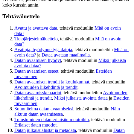
koko kurssin annin.
Tehtäväluettelo
Avattu ja avattava data
, tehtävä moduuliin
Mitä on avoin
data?
Tietojärjestelmäluettelo
, tehtävä moduuliin
Mitä on avoin
data?
Avattuja, hyödynnettyjä datoja
, tehtävä moduuleihin
Mitä on
avoin data?
ja
Dataa avataan maailmalla
.
Datan avaamisen hyödyt
, tehtävä moduuliin
Miksi julkaista
avointa dataa?
Datan avaamisen esteet
, tehtävä moduuliin
Esteiden
raivaaminen
.
Datan avaamisen trendit ja koulukunnat
, tehtävä moduuliin
Avoimuuden liikehdintä ja trendit
.
Datan avaamisskenaariot
, tehtävä moduuleihin
Avoimuuden
liikehdintä ja trendit
,
Miksi julkaista avointa dataa
ja
Esteiden
raivaaminen
.
Suunnitelma datan avaamiseksi
, tehtävä moduuliin
Näin
alkuun datan avaamisessa
.
Tutustuminen datan erilaisiin muotoihin
, tehtävä moduuliin
Erilaiset datan muodot
.
Datan julkaisualustat ja metadata
, tehtävä moduuliin
Datan