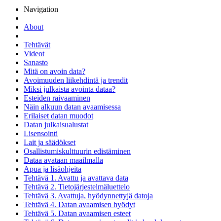
Navigation
About
Tehtävät
Videot
Sanasto
Mitä on avoin data?
Avoimuuden liikehdintä ja trendit
Miksi julkaista avointa dataa?
Esteiden raivaaminen
Näin alkuun datan avaamisessa
Erilaiset datan muodot
Datan julkaisualustat
Lisensointi
Lait ja säädökset
Osallistumiskulttuurin edistäminen
Dataa avataan maailmalla
Apua ja lisäohjeita
Tehtävä 1. Avattu ja avattava data
Tehtävä 2. Tietojärjestelmäluettelo
Tehtävä 3. Avattuja, hyödynnettyjä datoja
Tehtävä 4. Datan avaamisen hyödyt
Tehtävä 5. Datan avaamisen esteet