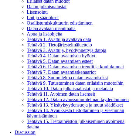
Erilaiset datan muodot
Datan julkaisualustat
Lisensointi
Lait ja säädökset
Osallistumiskulttuurin edistäminen
Dataa avataan maailmalla
Apua ja lisäohjeita
Tehtävä 1. Avattu ja avattava data
Tehtävä 2. Tietojärjestelmäluettelo
Tehtävä 3. Avattuja, hyödynnettyjä datoja
Tehtävä 4. Datan avaamisen hyödyt
Tehtävä 5. Datan avaamisen esteet
Tehtävä 6. Datan avaamisen trendit ja koulukunnat
Tehtävä 7. Datan avaamisskenaariot
Tehtävä 8. Suunnitelma datan avaamiseksi
Tehtävä 9. Tutustuminen datan erilaisiin muotoihin
Tehtävä 10. Datan julkaisualustat ja metadata
Tehtävä 11. Avoimen datan lisenssit
Tehtävä 12. Datan avaussuunnitelman täydentäminen
Tehtävä 13. Yksityisyydensuoja ja muut säädökset
Tehtävä 14. Avauksesta tiedottaminen ja viestinnän
käynnistäminen
Tehtävä 15. Tietoaineiston julkaiseminen avoimena
datana
Discussion