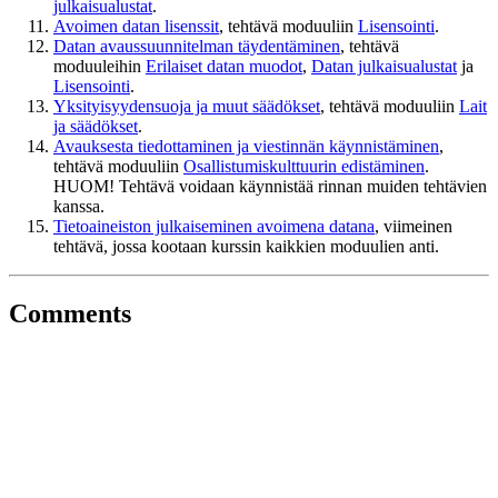
julkaisualustat
.
Avoimen datan lisenssit
, tehtävä moduuliin
Lisensointi
.
Datan avaussuunnitelman täydentäminen
, tehtävä
moduuleihin
Erilaiset datan muodot
,
Datan julkaisualustat
ja
Lisensointi
.
Yksityisyydensuoja ja muut säädökset
, tehtävä moduuliin
Lait
ja säädökset
.
Avauksesta tiedottaminen ja viestinnän käynnistäminen
,
tehtävä moduuliin
Osallistumiskulttuurin edistäminen
.
HUOM! Tehtävä voidaan käynnistää rinnan muiden tehtävien
kanssa.
Tietoaineiston julkaiseminen avoimena datana
, viimeinen
tehtävä, jossa kootaan kurssin kaikkien moduulien anti.
Comments