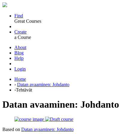
Find
Great Courses
Create
a Course
About
Blog
Help
Login
Home
›
Datan avaaminen: Johdanto
›
Tehtävät
Datan avaaminen: Johdanto
Based on
Datan avaaminen: Johdanto