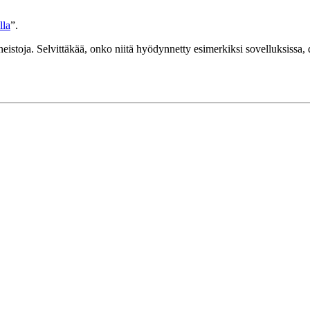
lla
”.
toaineistoja. Selvittäkää, onko niitä hyödynnetty esimerkiksi sovelluksiss