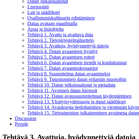
Datan julkaisualustat
Lisensointi
Lait ja säädökset
Osallistumiskulttuurin edistäminen
Dataa avataan maailmalla
Apua ja lisäohjeita
Tehtävä 1. Avattu ja avattava data
Tehtävä 2. Tietojärjestelmäluettelo
Tehtävä 3. Avattuja, hyödynnettyjä datoja
Tehtävä 4. Datan avaamisen hyödyt
Tehtävä 5. Datan avaamisen esteet
Tehtävä 6. Datan avaamisen trendit ja koulukunnat
Tehtävä 7. Datan avaamisskenaariot
Tehtävä 8. Suunnitelma datan avaamiseksi
Tehtävä 9. Tutustuminen datan erilaisiin muotoihin
Tehtävä 10. Datan julkaisualustat ja metadata
Tehtävä 11. Avoimen datan lisenssit
Tehtävä 12. Datan avaussuunnitelman täydentäminen
Tehtävä 13. Yksityisyydensuoja ja muut säädökset
Tehtävä 14. Avauksesta tiedottaminen ja viestinnän käyn
Tehtävä 15. Tietoaineiston julkaiseminen avoimena data
Discussion
People
Tehtävä 3. Avattuja, hyödynnettyjä datoja