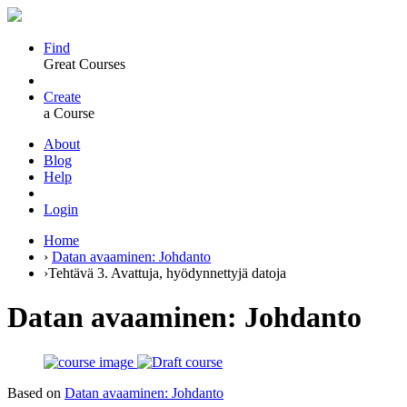
Find
Great Courses
Create
a Course
About
Blog
Help
Login
Home
›
Datan avaaminen: Johdanto
›
Tehtävä 3. Avattuja, hyödynnettyjä datoja
Datan avaaminen: Johdanto
Based on
Datan avaaminen: Johdanto