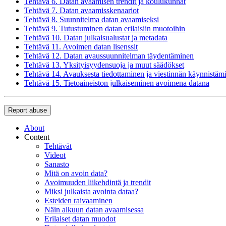
Tehtävä 6. Datan avaamisen trendit ja koulukunnat
Tehtävä 7. Datan avaamisskenaariot
Tehtävä 8. Suunnitelma datan avaamiseksi
Tehtävä 9. Tutustuminen datan erilaisiin muotoihin
Tehtävä 10. Datan julkaisualustat ja metadata
Tehtävä 11. Avoimen datan lisenssit
Tehtävä 12. Datan avaussuunnitelman täydentäminen
Tehtävä 13. Yksityisyydensuoja ja muut säädökset
Tehtävä 14. Avauksesta tiedottaminen ja viestinnän käynnistäm
Tehtävä 15. Tietoaineiston julkaiseminen avoimena datana
Report abuse
About
Content
Tehtävät
Videot
Sanasto
Mitä on avoin data?
Avoimuuden liikehdintä ja trendit
Miksi julkaista avointa dataa?
Esteiden raivaaminen
Näin alkuun datan avaamisessa
Erilaiset datan muodot