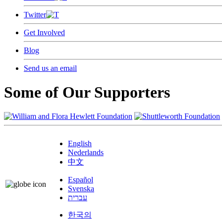
Twitter
Get Involved
Blog
Send us an email
Some of Our Supporters
English
Nederlands
中文
Español
Svenska
עברית
한국의