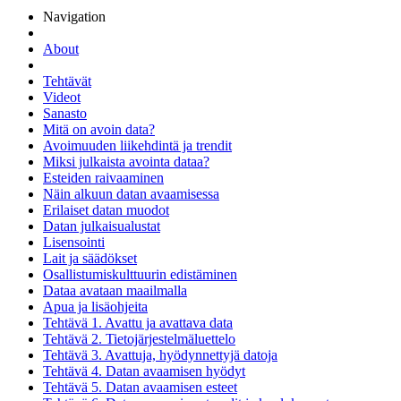
Navigation
About
Tehtävät
Videot
Sanasto
Mitä on avoin data?
Avoimuuden liikehdintä ja trendit
Miksi julkaista avointa dataa?
Esteiden raivaaminen
Näin alkuun datan avaamisessa
Erilaiset datan muodot
Datan julkaisualustat
Lisensointi
Lait ja säädökset
Osallistumiskulttuurin edistäminen
Dataa avataan maailmalla
Apua ja lisäohjeita
Tehtävä 1. Avattu ja avattava data
Tehtävä 2. Tietojärjestelmäluettelo
Tehtävä 3. Avattuja, hyödynnettyjä datoja
Tehtävä 4. Datan avaamisen hyödyt
Tehtävä 5. Datan avaamisen esteet