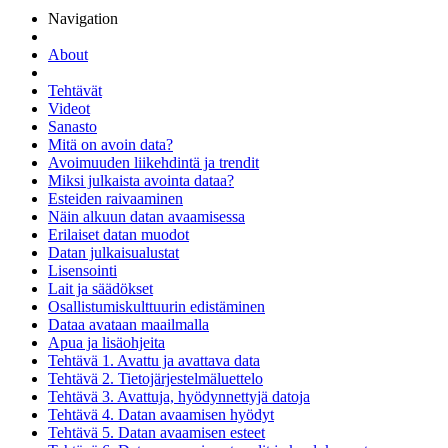
Navigation
About
Tehtävät
Videot
Sanasto
Mitä on avoin data?
Avoimuuden liikehdintä ja trendit
Miksi julkaista avointa dataa?
Esteiden raivaaminen
Näin alkuun datan avaamisessa
Erilaiset datan muodot
Datan julkaisualustat
Lisensointi
Lait ja säädökset
Osallistumiskulttuurin edistäminen
Dataa avataan maailmalla
Apua ja lisäohjeita
Tehtävä 1. Avattu ja avattava data
Tehtävä 2. Tietojärjestelmäluettelo
Tehtävä 3. Avattuja, hyödynnettyjä datoja
Tehtävä 4. Datan avaamisen hyödyt
Tehtävä 5. Datan avaamisen esteet