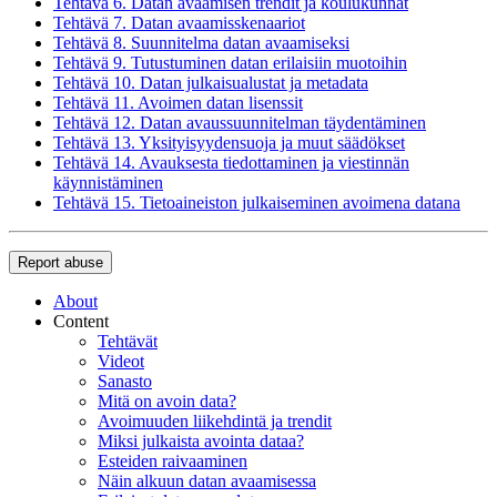
Tehtävä 6. Datan avaamisen trendit ja koulukunnat
Tehtävä 7. Datan avaamisskenaariot
Tehtävä 8. Suunnitelma datan avaamiseksi
Tehtävä 9. Tutustuminen datan erilaisiin muotoihin
Tehtävä 10. Datan julkaisualustat ja metadata
Tehtävä 11. Avoimen datan lisenssit
Tehtävä 12. Datan avaussuunnitelman täydentäminen
Tehtävä 13. Yksityisyydensuoja ja muut säädökset
Tehtävä 14. Avauksesta tiedottaminen ja viestinnän
käynnistäminen
Tehtävä 15. Tietoaineiston julkaiseminen avoimena datana
Report abuse
About
Content
Tehtävät
Videot
Sanasto
Mitä on avoin data?
Avoimuuden liikehdintä ja trendit
Miksi julkaista avointa dataa?
Esteiden raivaaminen
Näin alkuun datan avaamisessa