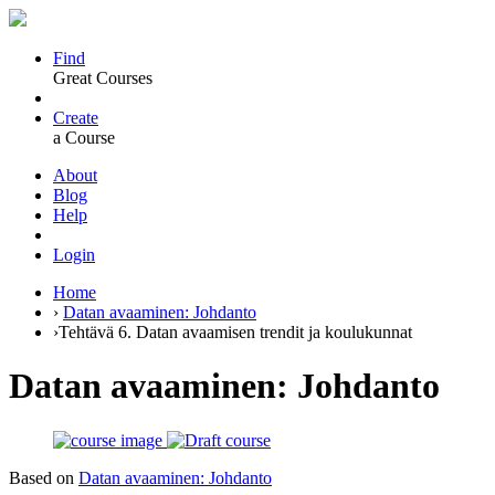
Find
Great Courses
Create
a Course
About
Blog
Help
Login
Home
›
Datan avaaminen: Johdanto
›
Tehtävä 6. Datan avaamisen trendit ja koulukunnat
Datan avaaminen: Johdanto
Based on
Datan avaaminen: Johdanto