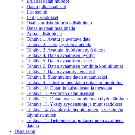
Erilaiset datan muodot
Datan julkaisualustat
Lisensointi
Lait ja säädökset
Osallistumiskulttuurin edistäminen
Dataa avataan maailmalla
Apua ja lisäohjeita
Tehtävä 1. Avattu ja avattava data
Tehtävä 2. Tietojärjestelmäluettelo
Tehtävä 3. Avattuja, hyödynnettyjä datoja
Tehtävä 4. Datan avaamisen hyödyt
Tehtävä 5. Datan avaamisen esteet
Tehtävä 6. Datan avaamisen trendit ja koulukunnat
Tehtävä 7. Datan avaamisskenaariot
Tehtävä 8. Suunnitelma datan avaamiseksi
Tehtävä 9. Tutustuminen datan erilaisiin muotoihin
Tehtävä 10. Datan julkaisualustat ja metadata
Tehtävä 11. Avoimen datan lisenssit
Tehtävä 12. Datan avaussuunnitelman täydentäminen
Tehtävä 13. Yksityisyydensuoja ja muut säädökset
Tehtävä 14. Avauksesta tiedottaminen ja viestinnän
käynnistäminen
Tehtävä 15. Tietoaineiston julkaiseminen avoimena
datana
Discussion