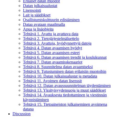
Erilaiset datan muodot
Datan julkaisualustat
Lisensointi
Lait ja säädökset
Osallistumiskulttuurin edistäminen
Dataa avataan maailmalla
Apua ja lisäohjeita
Tehtävä 1. Avattu ja avattava data
Tehtävä 2. Tietojärjestelmäluettelo
Tehtävä 3. Avattuja, hyödynnettyjä datoja
Tehtävä 4. Datan avaamisen hyödyt
Tehtävä 5. Datan avaamisen esteet
Tehtävä 6. Datan avaamisen trendit ja koulukunnat
Tehtävä 7. Datan avaamisskenaariot
Tehtävä 8. Suunnitelma datan avaamiseksi
Tehtävä 9. Tutustuminen datan erilaisiin muotoihin
Tehtävä 10. Datan julkaisualustat ja metadata
Tehtävä 11. Avoimen datan lisenssit
Tehtävä 12. Datan avaussuunnitelman täydentäminen
Tehtävä 13. Yksityisyydensuoja ja muut säädökset
Tehtävä 14. Avauksesta tiedottaminen ja viestinnän
käynnistäminen
Tehtävä 15. Tietoaineiston julkaiseminen avoimena
datana
Discussion