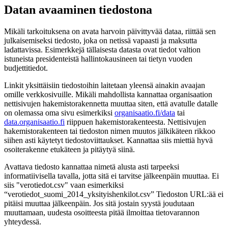
Datan avaaminen tiedostona
Mikäli tarkoituksena on avata harvoin päivittyvää dataa, riittää sen
julkaisemiseksi tiedosto, joka on netissä vapaasti ja maksutta
ladattavissa. Esimerkkejä tällaisesta datasta ovat tiedot valtion
istuneista presidenteistä hallintokausineen tai tietyn vuoden
budjettitiedot.
Linkit yksittäisiin tiedostoihin laitetaan yleensä ainakin avaajan
omille verkkosivuille. Mikäli mahdollista kannattaa organisaation
nettisivujen hakemistorakennetta muuttaa siten, että avatulle datalle
on olemassa oma sivu esimerkiksi
organisaatio.fi/data
tai
data.organisaatio.fi
riippuen hakemistorakenteesta. Nettisivujen
hakemistorakenteen tai tiedoston nimen muutos jälkikäteen rikkoo
siihen asti käytetyt tiedostoviittaukset. Kannattaa siis miettiä hyvä
osoiterakenne etukäteen ja pitäytyä siinä.
Avattava tiedosto kannattaa nimetä alusta asti tarpeeksi
informatiivisella tavalla, jotta sitä ei tarvitse jälkeenpäin muuttaa. Ei
siis "verotiedot.csv" vaan esimerkiksi
“verotiedot_suomi_2014_yksityishenkilot.csv” Tiedoston URL:ää ei
pitäisi muuttaa jälkeenpäin. Jos sitä jostain syystä joudutaan
muuttamaan, uudesta osoitteesta pitää ilmoittaa tietovarannon
yhteydessä.