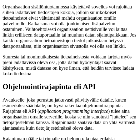
Organisaation sisällöntuotannossa käytettävä sovellus voi rajoittaa
siihen ladattavien tiedostojen kokoja, jolloin suurikokoiset
tietoaineistot eivät välttämättä mahdu organisaation omille
palvelimille. Ratkaisuna voi olla jonkinlaisen lisäpalvelun
ostaminen. Vaihtoehtoisesti organisaation nettisivuille voi laittaa
linkin erilliseen dataportaaliin tai muuhun datan sijaintipaikkaan. Jos
kaikki organisaation tietoaineistojen tiedot julkaistaan tietyssä
dataportaalissa, niin organisaation sivustolla voi olla sen linkki.
Suuresta tai monimutkaisesta tietoaineistosta voidaan tarjota myös
pieni ladattavissa oleva osa, jotta datan hyödyntäjät saavat
käsityksen, mistä datassa on kyse ilman, että heidän tarvitsee ladata
koko tiedostoa.
Ohjelmointirajapinta eli API
Avaukselle, joka perustuu jatkuvasti päivittyvälle datalle, kuten
esimerkiksi säädatalle, on hyvä rakentaa ohjelmointirajapinta.
Rajapinta eli API (
application programming interface
) tulee aina
organisaation omalle serverille, koska se niin sanotusti "juttelee" sen
tietojärjestelmän kanssa. Rajapinnasta saatava data on yhtä varmasti
ajantasaista kuin tietojärjestelmässä oleva data.
Rajapinnan päälle tai rinnalle on helppo rakentaa erilaisia