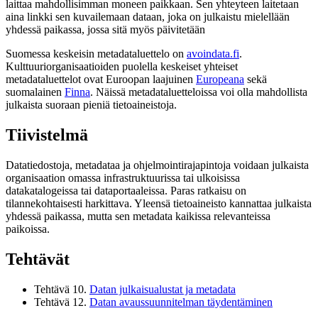
laittaa mahdollisimman moneen paikkaan. Sen yhteyteen laitetaan
aina linkki sen kuvailemaan dataan, joka on julkaistu mielellään
yhdessä paikassa, jossa sitä myös päivitetään
Suomessa keskeisin metadataluettelo on
avoindata.fi
.
Kulttuuriorganisaatioiden puolella keskeiset yhteiset
metadataluettelot ovat Euroopan laajuinen
Europeana
sekä
suomalainen
Finna
. Näissä metadataluetteloissa voi olla mahdollista
julkaista suoraan pieniä tietoaineistoja.
Tiivistelmä
Datatiedostoja, metadataa ja ohjelmointirajapintoja voidaan julkaista
organisaation omassa infrastruktuurissa tai ulkoisissa
datakatalogeissa tai dataportaaleissa. Paras ratkaisu on
tilannekohtaisesti harkittava. Yleensä tietoaineisto kannattaa julkaista
yhdessä paikassa, mutta sen metadata kaikissa relevanteissa
paikoissa.
Tehtävät
Tehtävä 10.
Datan julkaisualustat ja metadata
Tehtävä 12.
Datan avaussuunnitelman täydentäminen