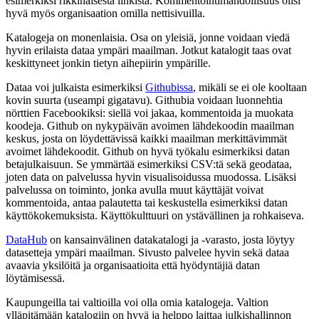
esimerkiksi rikkinäisestä linkistä. Kommentointimahdollisuus olisi
hyvä myös organisaation omilla nettisivuilla.
Katalogeja on monenlaisia. Osa on yleisiä, jonne voidaan viedä
hyvin erilaista dataa ympäri maailman. Jotkut katalogit taas ovat
keskittyneet jonkin tietyn aihepiirin ympärille.
Dataa voi julkaista esimerkiksi
Githubissa
, mikäli se ei ole kooltaan
kovin suurta (useampi gigatavu). Githubia voidaan luonnehtia
nörttien Facebookiksi: siellä voi jakaa, kommentoida ja muokata
koodeja. Github on nykypäivän avoimen lähdekoodin maailman
keskus, josta on löydettävissä kaikki maailman merkittävimmät
avoimet lähdekoodit. Github on hyvä työkalu esimerkiksi datan
betajulkaisuun. Se ymmärtää esimerkiksi CSV:tä sekä geodataa,
joten data on palvelussa hyvin visualisoidussa muodossa. Lisäksi
palvelussa on toiminto, jonka avulla muut käyttäjät voivat
kommentoida, antaa palautetta tai keskustella esimerkiksi datan
käyttökokemuksista. Käyttökulttuuri on ystävällinen ja rohkaiseva.
DataHub
on kansainvälinen datakatalogi ja -varasto, josta löytyy
datasetteja ympäri maailman. Sivusto palvelee hyvin sekä dataa
avaavia yksilöitä ja organisaatioita että hyödyntäjiä datan
löytämisessä.
Kaupungeilla tai valtioilla voi olla omia katalogeja. Valtion
ylläpitämään katalogiin on hyvä ja helppo laittaa julkishallinnon