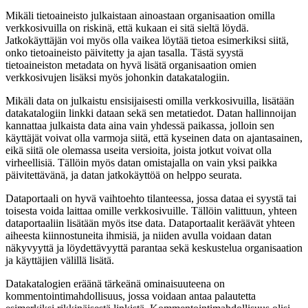
Mikäli tietoaineisto julkaistaan ainoastaan organisaation omilla
verkkosivuilla on riskinä, että kukaan ei sitä sieltä löydä.
Jatkokäyttäjän voi myös olla vaikea löytää tietoa esimerkiksi siitä,
onko tietoaineisto päivitetty ja ajan tasalla. Tästä syystä
tietoaineiston metadata on hyvä lisätä organisaation omien
verkkosivujen lisäksi myös johonkin datakatalogiin.
Mikäli data on julkaistu ensisijaisesti omilla verkkosivuilla, lisätään
datakatalogiin linkki dataan sekä sen metatiedot. Datan hallinnoijan
kannattaa julkaista data aina vain yhdessä paikassa, jolloin sen
käyttäjät voivat olla varmoja siitä, että kyseinen data on ajantasainen,
eikä siitä ole olemassa useita versioita, joista jotkut voivat olla
virheellisiä. Tällöin myös datan omistajalla on vain yksi paikka
päivitettävänä, ja datan jatkokäyttöä on helppo seurata.
Dataportaali on hyvä vaihtoehto tilanteessa, jossa dataa ei syystä tai
toisesta voida laittaa omille verkkosivuille. Tällöin valittuun, yhteen
dataportaaliin lisätään myös itse data. Dataportaalit keräävät yhteen
aiheesta kiinnostuneita ihmisiä, ja niiden avulla voidaan datan
näkyvyyttä ja löydettävyyttä parantaa sekä keskustelua organisaation
ja käyttäjien välillä lisätä.
Datakatalogien eräänä tärkeänä ominaisuuteena on
kommentointimahdollisuus, jossa voidaan antaa palautetta