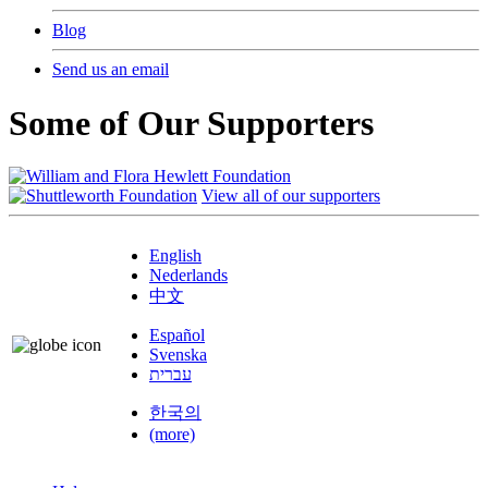
Blog
Send us an email
Some of Our Supporters
View all of our supporters
English
Nederlands
中文
Español
Svenska
עברית
한국의
(more)