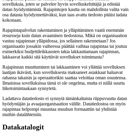
sovelluksia, joten se palvelee hyvin sovelluskehittäjiä ja edistää
datan hyödyntämistä. Rajapintojen kautta on mahdollista valita vain
osa datasta hyödynnettäväksi, kun taas avattu tiedosto pitäisi ladata
kokonaan.
Rajapintapalvelun rakentaminen ja ylläpitäminen vaatii enemmän
resursseja kuin datan avaaminen tiedostona. Mikä on organisaation
vastuu rajapinnan ylläpidossa, jos sellainen rakennetaan? Jos
organisaatio jossakin vaiheessa päättää vaihtaa rajapintaa tai joutuu
esimerkiksi budjettileikkausten takia lakkauttamaan rajapinnan,
lakkaavat kaikki sitä käyttävät sovellukset toimimasta?
Rajapinnan muuttuminen tai lakkaaminen voi yllättää sovelluksen
laatijan ikävästi, kun sovelluksesta maksaneet asiakkaat haluavat
rahansa takaisin ja operaattorikin saattaa veloittaa oman osuutensa.
Ilmaisissa sovelluksissa tämä ei ole ongelma, mutta ei niillä suurta
liiketoimintaakaan synnytetä.
Ladattava datatiedosto ei synnytä tämänkaltaista riippuvuutta datan
hyödyntäjän ja avaajaorganisaation välille. Datatiedostoa on myös
rajapintaa helpompi muuntaa muuhun formaattiin tai yhdistää
muihin datalähteisiin.
Datakatalogit