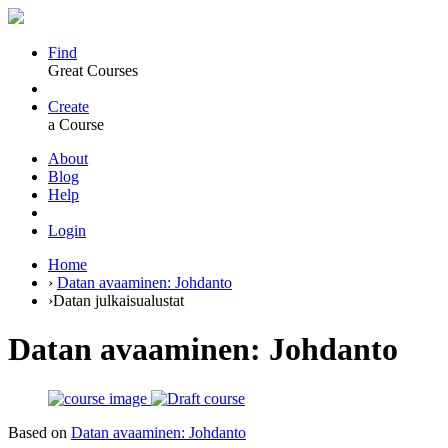
Find
Great Courses
Create
a Course
About
Blog
Help
Login
Home
›
Datan avaaminen: Johdanto
›
Datan julkaisualustat
Datan avaaminen: Johdanto
Based on
Datan avaaminen: Johdanto