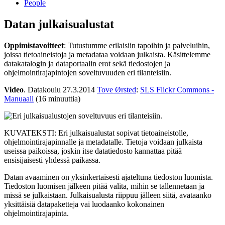
People
Datan julkaisualustat
Oppimistavoitteet
: Tutustumme erilaisiin tapoihin ja palveluihin,
joissa tietoaineistoja ja metadataa voidaan julkaista. Käsittelemme
datakatalogin ja dataportaalin erot sekä tiedostojen ja
ohjelmointirajapintojen soveltuvuuden eri tilanteisiin.
Video
. Datakoulu 27.3.2014
Tove Ørsted
:
SLS Flickr Commons -
Manuaali
(16 minuuttia)
KUVATEKSTI: Eri julkaisualustat sopivat tietoaineistolle,
ohjelmointirajapinnalle ja metadatalle. Tietoja voidaan julkaista
useissa paikoissa, joskin itse datatiedosto kannattaa pitää
ensisijaisesti yhdessä paikassa.
Datan avaaminen on yksinkertaisesti ajateltuna tiedoston luomista.
Tiedoston luomisen jälkeen pitää valita, mihin se tallennetaan ja
missä se julkaistaan. Julkaisualusta riippuu jälleen siitä, avataanko
yksittäisiä datapaketteja vai luodaanko kokonainen
ohjelmointirajapinta.