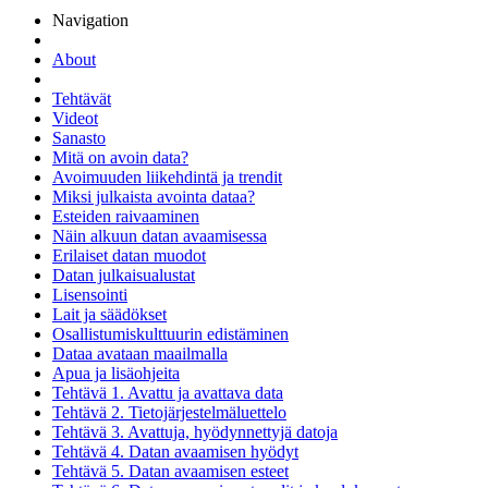
Navigation
About
Tehtävät
Videot
Sanasto
Mitä on avoin data?
Avoimuuden liikehdintä ja trendit
Miksi julkaista avointa dataa?
Esteiden raivaaminen
Näin alkuun datan avaamisessa
Erilaiset datan muodot
Datan julkaisualustat
Lisensointi
Lait ja säädökset
Osallistumiskulttuurin edistäminen
Dataa avataan maailmalla
Apua ja lisäohjeita
Tehtävä 1. Avattu ja avattava data
Tehtävä 2. Tietojärjestelmäluettelo
Tehtävä 3. Avattuja, hyödynnettyjä datoja
Tehtävä 4. Datan avaamisen hyödyt
Tehtävä 5. Datan avaamisen esteet