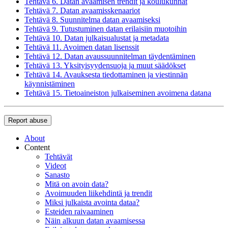
Tehtävä 6. Datan avaamisen trendit ja koulukunnat
Tehtävä 7. Datan avaamisskenaariot
Tehtävä 8. Suunnitelma datan avaamiseksi
Tehtävä 9. Tutustuminen datan erilaisiin muotoihin
Tehtävä 10. Datan julkaisualustat ja metadata
Tehtävä 11. Avoimen datan lisenssit
Tehtävä 12. Datan avaussuunnitelman täydentäminen
Tehtävä 13. Yksityisyydensuoja ja muut säädökset
Tehtävä 14. Avauksesta tiedottaminen ja viestinnän
käynnistäminen
Tehtävä 15. Tietoaineiston julkaiseminen avoimena datana
Report abuse
About
Content
Tehtävät
Videot
Sanasto
Mitä on avoin data?
Avoimuuden liikehdintä ja trendit
Miksi julkaista avointa dataa?
Esteiden raivaaminen
Näin alkuun datan avaamisessa