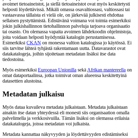
avoimet tietoaineistot, ja siellä tietoaineistot ovat myös keskitetysti
helposti löydettävissä. Mikäli omassa osavaltiossasi, valtiossasi tai
vastaavassa tällaista ei vielä ole, on järkevää julkisesti ehdottaa
sellaisen pystyttämistä. Edistävänä voimana voi toimia esimerkiksi
jokin julkishallinnon tietohallinnon palveluja tarjoava organisaatio
tai osasto. On olemassa vapaita avoimen lähdekoodin ohjelmistoja,
joita voidaan helposti hyödyntää katalogin perustamisessa.
Esimerkiksi
CKAN
on monessa valtion katalogissa jo käytössä. Ei
siis tarvitse lähteä tyhjästä rakentamaan uutta. Datavarastot ovat
datakatalogeja, joihin sijoitetaan metadatan lisäksi itse data
tiedostoina.
Myös esimerkiksi
Euroopan Unionilla
sekä
Afrikan mantereella
on
omat dataportaalinsa, jotka toimivat oman alueensa keskitettyinä
datasettien alustoina.
Metadatan julkaisu
Myös dataa kuvaileva metadata julkaistaan. Metadata julkaistaan
ainakin itse datan yhteydessä eli monesti siis organisaation omalla
palvelimella ja verkkosivuilla. Tämän lisäksi on olemassa erilaisia
datakatalogeja, joissa metadatan voi julkaista.
Metadata kannattaa näkyvyyden ja löydettävyyden edistämiseksi