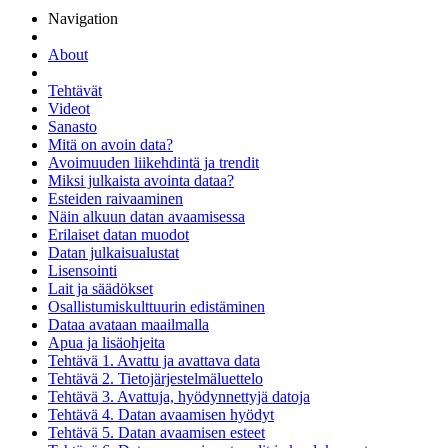
Navigation
About
Tehtävät
Videot
Sanasto
Mitä on avoin data?
Avoimuuden liikehdintä ja trendit
Miksi julkaista avointa dataa?
Esteiden raivaaminen
Näin alkuun datan avaamisessa
Erilaiset datan muodot
Datan julkaisualustat
Lisensointi
Lait ja säädökset
Osallistumiskulttuurin edistäminen
Dataa avataan maailmalla
Apua ja lisäohjeita
Tehtävä 1. Avattu ja avattava data
Tehtävä 2. Tietojärjestelmäluettelo
Tehtävä 3. Avattuja, hyödynnettyjä datoja
Tehtävä 4. Datan avaamisen hyödyt
Tehtävä 5. Datan avaamisen esteet