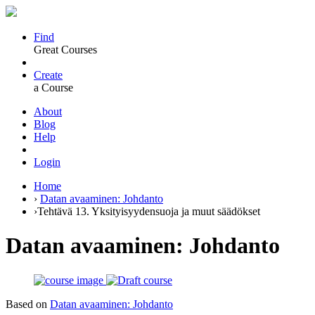
Find
Great Courses
Create
a Course
About
Blog
Help
Login
Home
›
Datan avaaminen: Johdanto
›
Tehtävä 13. Yksityisyydensuoja ja muut säädökset
Datan avaaminen: Johdanto
Based on
Datan avaaminen: Johdanto