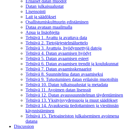
Erilaiset datan muodot
Datan julkaisualustat
Lisensointi
Lait ja säädökset
Osallistumiskulttuurin edistäminen
Dataa avataan maailmalla
Apua ja lisäohjeita
Tehtävä 1. Avattu ja avattava data
Tehtävä 2. Tietojärjestelmäluettelo
Tehtävä 3. Avattuja, hyödynnettyjä datoja
Tehtävä 4. Datan avaamisen hyödyt
Tehtävä 5. Datan avaamisen esteet
Tehtävä 6. Datan avaamisen trendit ja koulukunnat
Tehtävä 7. Datan avaamisskenaariot
Tehtävä 8. Suunnitelma datan avaamiseksi
Tehtävä 9. Tutustuminen datan erilaisiin muotoihin
Tehtävä 10. Datan julkaisualustat ja metadata
Tehtävä 11. Avoimen datan lisenssit
Tehtävä 12. Datan avaussuunnitelman täydentäminen
Tehtävä 13. Yksityisyydensuoja ja muut säädökset
Tehtävä 14. Avauksesta tiedottaminen ja viestinnän
käynnistäminen
Tehtävä 15. Tietoaineiston julkaiseminen avoimena
datana
Discussion