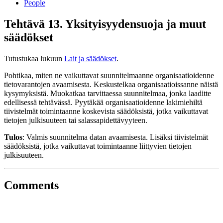
People
Tehtävä 13. Yksityisyydensuoja ja muut
säädökset
Tutustukaa lukuun
Lait ja säädökset
.
Pohtikaa, miten ne vaikuttavat suunnitelmaanne organisaatioidenne
tietovarantojen avaamisesta. Keskustelkaa organisaatioissanne näistä
kysymyksistä. Muokatkaa tarvittaessa suunnitelmaa, jonka laaditte
edellisessä tehtävässä. Pyytäkää organisaatioidenne lakimiehiltä
tiivistelmät toimintaanne koskevista säädöksistä, jotka vaikuttavat
tietojen julkisuuteen tai salassapidettävyyteen.
Tulos
: Valmis suunnitelma datan avaamisesta. Lisäksi tiivistelmät
säädöksistä, jotka vaikuttavat toimintaanne liittyvien tietojen
julkisuuteen.
Comments