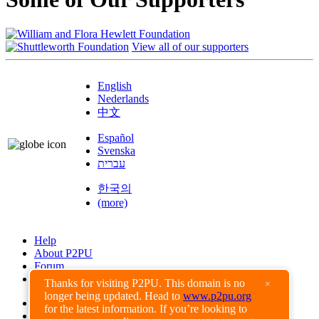
View all of our supporters
English
Nederlands
中文
Español
Svenska
עברית
한국의
(more)
Help
About P2PU
Forum
Found a Bug?
Thanks for visiting P2PU. This domain is no
×
longer being updated. Head to
www.p2pu.org
Creative Commons
for the latest information. If you’re looking to
Share-Alike