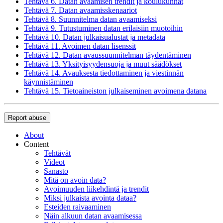
Tehtävä 6. Datan avaamisen trendit ja koulukunnat
Tehtävä 7. Datan avaamisskenaariot
Tehtävä 8. Suunnitelma datan avaamiseksi
Tehtävä 9. Tutustuminen datan erilaisiin muotoihin
Tehtävä 10. Datan julkaisualustat ja metadata
Tehtävä 11. Avoimen datan lisenssit
Tehtävä 12. Datan avaussuunnitelman täydentäminen
Tehtävä 13. Yksityisyydensuoja ja muut säädökset
Tehtävä 14. Avauksesta tiedottaminen ja viestinnän
käynnistäminen
Tehtävä 15. Tietoaineiston julkaiseminen avoimena datana
Report abuse
About
Content
Tehtävät
Videot
Sanasto
Mitä on avoin data?
Avoimuuden liikehdintä ja trendit
Miksi julkaista avointa dataa?
Esteiden raivaaminen
Näin alkuun datan avaamisessa