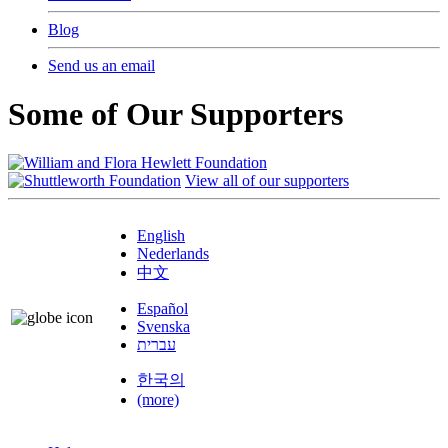
Blog
Send us an email
Some of Our Supporters
View all of our supporters
English
Nederlands
中文
Español
Svenska
עברית
한국의
(more)