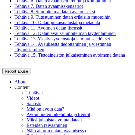
Tehtävä 6. Datan avaamisen trendit ja koulukunnat
Tehtävä 7. Datan avaamisskenaariot
Tehtävä 8. Suunnitelma datan avaamiseksi
Tehtävä 9. Tutustuminen datan erilaisiin muotoihin
Tehtävä 10. Datan julkaisualustat ja metadata
Tehtävä 11. Avoimen datan lisenssit
Tehtävä 12. Datan avaussuunnitelman täydentäminen
Tehtävä 13. Yksityisyydensuoja ja muut säädökset
Tehtävä 14. Avauksesta tiedottaminen ja viestinnän
käynnistäminen
Tehtävä 15. Tietoaineiston julkaiseminen avoimena datana
Report abuse
About
Content
Tehtävät
Videot
Sanasto
Mitä on avoin data?
Avoimuuden liikehdintä ja trendit
Miksi julkaista avointa dataa?
Esteiden raivaaminen
Näin alkuun datan avaamisessa