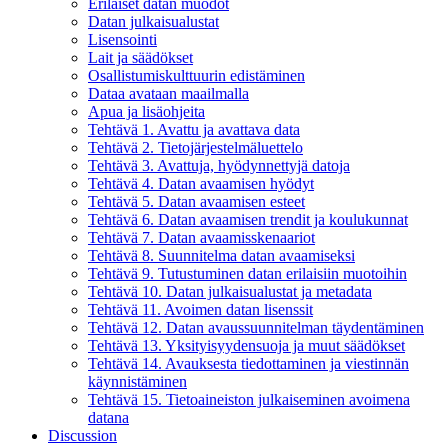
Erilaiset datan muodot
Datan julkaisualustat
Lisensointi
Lait ja säädökset
Osallistumiskulttuurin edistäminen
Dataa avataan maailmalla
Apua ja lisäohjeita
Tehtävä 1. Avattu ja avattava data
Tehtävä 2. Tietojärjestelmäluettelo
Tehtävä 3. Avattuja, hyödynnettyjä datoja
Tehtävä 4. Datan avaamisen hyödyt
Tehtävä 5. Datan avaamisen esteet
Tehtävä 6. Datan avaamisen trendit ja koulukunnat
Tehtävä 7. Datan avaamisskenaariot
Tehtävä 8. Suunnitelma datan avaamiseksi
Tehtävä 9. Tutustuminen datan erilaisiin muotoihin
Tehtävä 10. Datan julkaisualustat ja metadata
Tehtävä 11. Avoimen datan lisenssit
Tehtävä 12. Datan avaussuunnitelman täydentäminen
Tehtävä 13. Yksityisyydensuoja ja muut säädökset
Tehtävä 14. Avauksesta tiedottaminen ja viestinnän
käynnistäminen
Tehtävä 15. Tietoaineiston julkaiseminen avoimena
datana
Discussion