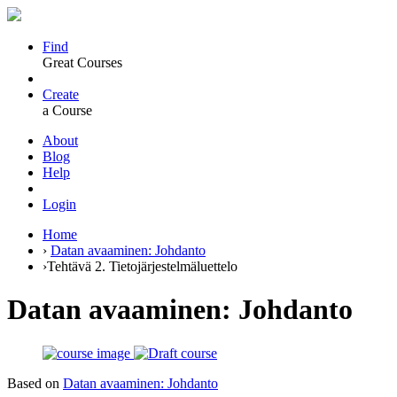
Find
Great Courses
Create
a Course
About
Blog
Help
Login
Home
›
Datan avaaminen: Johdanto
›
Tehtävä 2. Tietojärjestelmäluettelo
Datan avaaminen: Johdanto
Based on
Datan avaaminen: Johdanto