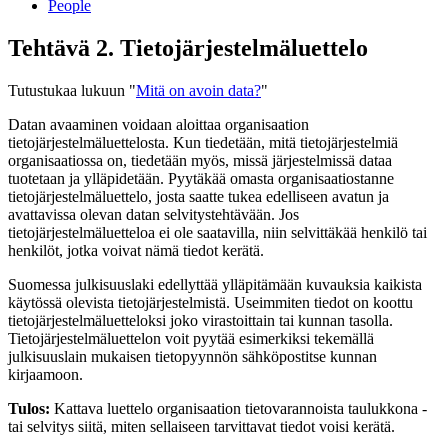
People
Tehtävä 2. Tietojärjestelmäluettelo
Tutustukaa lukuun "
Mitä on avoin data?
"
Datan avaaminen voidaan aloittaa organisaation
tietojärjestelmäluettelosta. Kun tiedetään, mitä tietojärjestelmiä
organisaatiossa on, tiedetään myös, missä järjestelmissä dataa
tuotetaan ja ylläpidetään. Pyytäkää omasta organisaatiostanne
tietojärjestelmäluettelo, josta saatte tukea edelliseen avatun ja
avattavissa olevan datan selvitystehtävään. Jos
tietojärjestelmäluetteloa ei ole saatavilla, niin selvittäkää henkilö tai
henkilöt, jotka voivat nämä tiedot kerätä.
Suomessa julkisuuslaki edellyttää ylläpitämään kuvauksia kaikista
käytössä olevista tietojärjestelmistä. Useimmiten tiedot on koottu
tietojärjestelmäluetteloksi joko virastoittain tai kunnan tasolla.
Tietojärjestelmäluettelon voit pyytää esimerkiksi tekemällä
julkisuuslain mukaisen tietopyynnön sähköpostitse kunnan
kirjaamoon.
Tulos:
Kattava luettelo organisaation tietovarannoista taulukkona -
tai selvitys siitä, miten sellaiseen tarvittavat tiedot voisi kerätä.