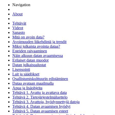
Navigation
About
Tehtävät
Videot
Sanasto
Mitä on avoin data?
Avoimuuden liikehdintä ja trendit
Miksi julkaista avointa dataa?
Esteiden raivaaminen
Näin alkuun datan avaamisessa
Erilaiset datan muodot
Datan julkaisualustat
Lisensointi
Lait ja säädökset
Osallistumiskulttuurin edistäminen
Dataa avataan maailmalla
Apua ja lisäohjeita
Tehtävä 1. Avattu ja avattava data
Tehtävä 2. Tietojärjestelmäluettelo
Tehtävä 3. Avattuja, hyödynnettyjä datoja
Tehtävä 4. Datan avaamisen hyödyt
Tehtävä 5. Datan avaamisen esteet