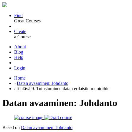
Find
Great Courses
Create
a Course
About
Blog
Help
Login
Home
›
Datan avaaminen: Johdanto
›
Tehtävä 9. Tutustuminen datan erilaisiin muotoihin
Datan avaaminen: Johdanto
Based on
Datan avaaminen: Johdanto