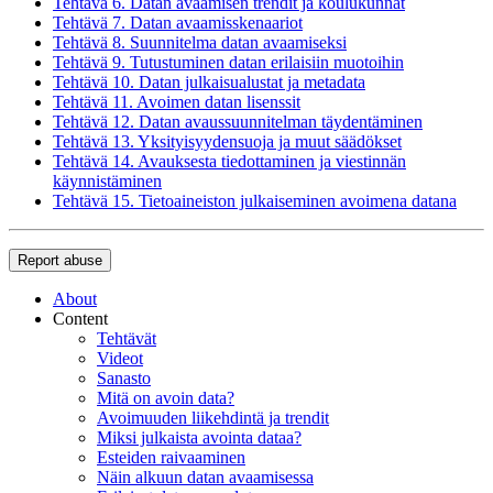
Tehtävä 6. Datan avaamisen trendit ja koulukunnat
Tehtävä 7. Datan avaamisskenaariot
Tehtävä 8. Suunnitelma datan avaamiseksi
Tehtävä 9. Tutustuminen datan erilaisiin muotoihin
Tehtävä 10. Datan julkaisualustat ja metadata
Tehtävä 11. Avoimen datan lisenssit
Tehtävä 12. Datan avaussuunnitelman täydentäminen
Tehtävä 13. Yksityisyydensuoja ja muut säädökset
Tehtävä 14. Avauksesta tiedottaminen ja viestinnän
käynnistäminen
Tehtävä 15. Tietoaineiston julkaiseminen avoimena datana
Report abuse
About
Content
Tehtävät
Videot
Sanasto
Mitä on avoin data?
Avoimuuden liikehdintä ja trendit
Miksi julkaista avointa dataa?
Esteiden raivaaminen
Näin alkuun datan avaamisessa