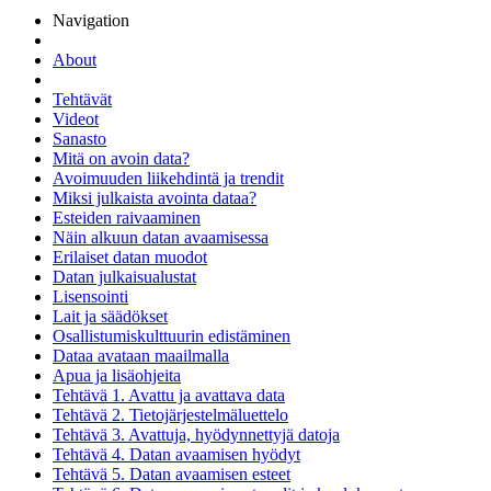
Navigation
About
Tehtävät
Videot
Sanasto
Mitä on avoin data?
Avoimuuden liikehdintä ja trendit
Miksi julkaista avointa dataa?
Esteiden raivaaminen
Näin alkuun datan avaamisessa
Erilaiset datan muodot
Datan julkaisualustat
Lisensointi
Lait ja säädökset
Osallistumiskulttuurin edistäminen
Dataa avataan maailmalla
Apua ja lisäohjeita
Tehtävä 1. Avattu ja avattava data
Tehtävä 2. Tietojärjestelmäluettelo
Tehtävä 3. Avattuja, hyödynnettyjä datoja
Tehtävä 4. Datan avaamisen hyödyt
Tehtävä 5. Datan avaamisen esteet