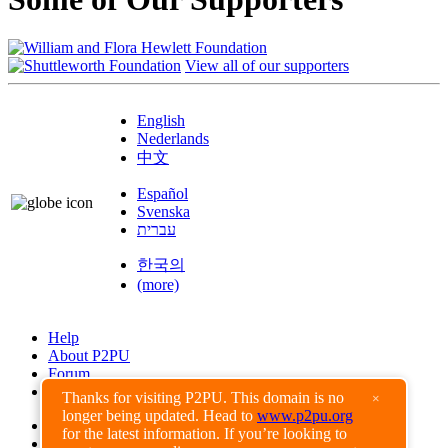
View all of our supporters
English
Nederlands
中文
Español
Svenska
עברית
한국의
(more)
Help
About P2PU
Forum
Found a Bug?
Thanks for visiting P2PU. This domain is no
×
longer being updated. Head to
www.p2pu.org
Creative Commons
for the latest information. If you’re looking to
Share-Alike