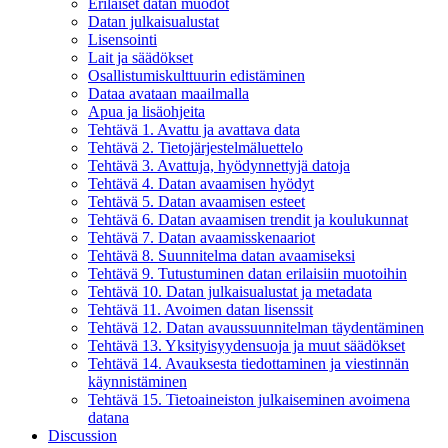
Erilaiset datan muodot
Datan julkaisualustat
Lisensointi
Lait ja säädökset
Osallistumiskulttuurin edistäminen
Dataa avataan maailmalla
Apua ja lisäohjeita
Tehtävä 1. Avattu ja avattava data
Tehtävä 2. Tietojärjestelmäluettelo
Tehtävä 3. Avattuja, hyödynnettyjä datoja
Tehtävä 4. Datan avaamisen hyödyt
Tehtävä 5. Datan avaamisen esteet
Tehtävä 6. Datan avaamisen trendit ja koulukunnat
Tehtävä 7. Datan avaamisskenaariot
Tehtävä 8. Suunnitelma datan avaamiseksi
Tehtävä 9. Tutustuminen datan erilaisiin muotoihin
Tehtävä 10. Datan julkaisualustat ja metadata
Tehtävä 11. Avoimen datan lisenssit
Tehtävä 12. Datan avaussuunnitelman täydentäminen
Tehtävä 13. Yksityisyydensuoja ja muut säädökset
Tehtävä 14. Avauksesta tiedottaminen ja viestinnän
käynnistäminen
Tehtävä 15. Tietoaineiston julkaiseminen avoimena
datana
Discussion