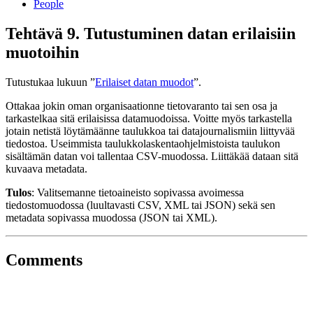
People
Tehtävä 9. Tutustuminen datan erilaisiin
muotoihin
Tutustukaa lukuun ”
Erilaiset datan muodot
”.
Ottakaa jokin oman organisaationne tietovaranto tai sen osa ja
tarkastelkaa sitä erilaisissa datamuodoissa. Voitte myös tarkastella
jotain netistä löytämäänne taulukkoa tai datajournalismiin liittyvää
tiedostoa. Useimmista taulukkolaskentaohjelmistoista taulukon
sisältämän datan voi tallentaa CSV-muodossa. Liittäkää dataan sitä
kuvaava metadata.
Tulos
: Valitsemanne tietoaineisto sopivassa avoimessa
tiedostomuodossa (luultavasti CSV, XML tai JSON) sekä sen
metadata sopivassa muodossa (JSON tai XML).
Comments