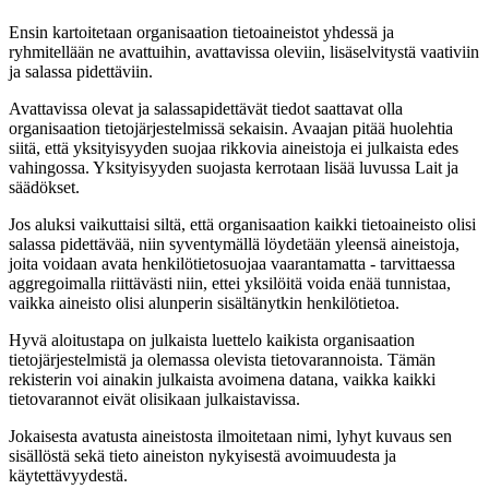
Ensin kartoitetaan organisaation tietoaineistot yhdessä ja
ryhmitellään ne avattuihin, avattavissa oleviin, lisäselvitystä vaativiin
ja salassa pidettäviin.
Avattavissa olevat ja salassapidettävät tiedot saattavat olla
organisaation tietojärjestelmissä sekaisin. Avaajan pitää huolehtia
siitä, että yksityisyyden suojaa rikkovia aineistoja ei julkaista edes
vahingossa. Yksityisyyden suojasta kerrotaan lisää luvussa Lait ja
säädökset.
Jos aluksi vaikuttaisi siltä, että organisaation kaikki tietoaineisto olisi
salassa pidettävää, niin syventymällä löydetään yleensä aineistoja,
joita voidaan avata henkilötietosuojaa vaarantamatta - tarvittaessa
aggregoimalla riittävästi niin, ettei yksilöitä voida enää tunnistaa,
vaikka aineisto olisi alunperin sisältänytkin henkilötietoa.
Hyvä aloitustapa on julkaista luettelo kaikista organisaation
tietojärjestelmistä ja olemassa olevista tietovarannoista. Tämän
rekisterin voi ainakin julkaista avoimena datana, vaikka kaikki
tietovarannot eivät olisikaan julkaistavissa.
Jokaisesta avatusta aineistosta ilmoitetaan nimi, lyhyt kuvaus sen
sisällöstä sekä tieto aineiston nykyisestä avoimuudesta ja
käytettävyydestä.