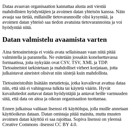
Dataa avaavan organisaation kannattaa alusta asti viestiä
mahdollisten hyödyntäjien ja avoimen datan yhteisön kanssa. Näin
avaaja saa tietää, millaisille tietovarannoille olisi kysyntää, ja
avoimen datan yhteisö saa tiedon avatuista tietovarannoista ja voi
hyödyntää niitä.
Datan valmistelu avaamista varten
Aina tietoaineistoja ei voida avata sellaisinaan vaan niitä pitää
valmistella ja parannella. Ne esitetään jossakin koneluettavassa
formaatissa, joita nykyään ovat CSV, TSV, XML ja TDP.
Tietoaineistot tarkistetaan ja mahdolliset virheet korjataan, jotta
julkaistavat aineistot olisivat niin siistejä kuin mahdollista.
Tietoaineistoihin lisätään metatietoja, jotka kuvailevat avattua dataa
niin, että sitä ei vahingossa tulkita tai käytetä väärin. Hyvät
kuvailutiedot auttavat datan hyödyntäjiä ja antavat heille varmuuden
siitä, että data on aitoa ja oikean organisaation tuottamaa.
Ennen julkaisua valitaan lisenssi eli käyttölupa, jolla muille annetaan
käyttöoikeus dataan. Datan omistaja pitää mainita, mutta muuten
avoimen datan käyttöä ei saa rajoittaa. Sopiva lisenssi on yleensä
Creative Commons -lisenssi CC BY 4.0.