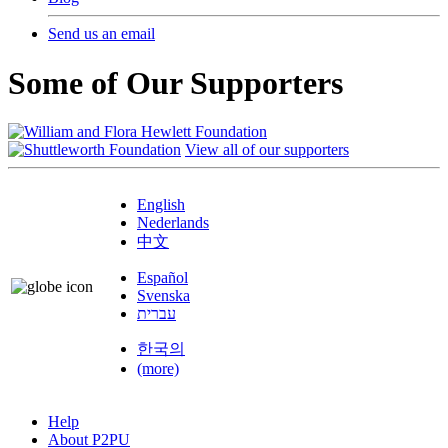
Send us an email
Some of Our Supporters
View all of our supporters
English
Nederlands
中文
Español
Svenska
עברית
한국의
(more)
Help
About P2PU