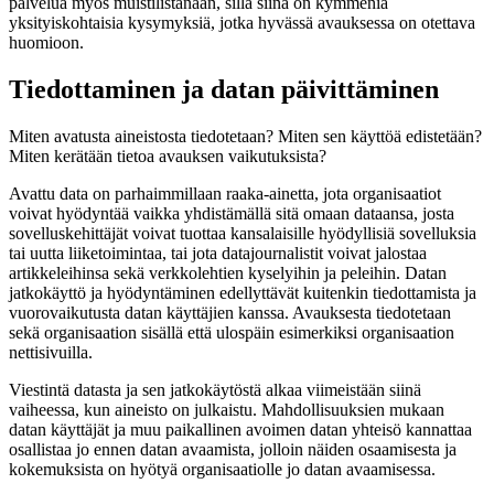
palvelua myös muistilistanaan, sillä siinä on kymmeniä
yksityiskohtaisia kysymyksiä, jotka hyvässä avauksessa on otettava
huomioon.
Tiedottaminen ja datan päivittäminen
Miten avatusta aineistosta tiedotetaan? Miten sen käyttöä edistetään?
Miten kerätään tietoa avauksen vaikutuksista?
Avattu data on parhaimmillaan raaka-ainetta, jota organisaatiot
voivat hyödyntää vaikka yhdistämällä sitä omaan dataansa, josta
sovelluskehittäjät voivat tuottaa kansalaisille hyödyllisiä sovelluksia
tai uutta liiketoimintaa, tai jota datajournalistit voivat jalostaa
artikkeleihinsa sekä verkkolehtien kyselyihin ja peleihin. Datan
jatkokäyttö ja hyödyntäminen edellyttävät kuitenkin tiedottamista ja
vuorovaikutusta datan käyttäjien kanssa. Avauksesta tiedotetaan
sekä organisaation sisällä että ulospäin esimerkiksi organisaation
nettisivuilla.
Viestintä datasta ja sen jatkokäytöstä alkaa viimeistään siinä
vaiheessa, kun aineisto on julkaistu. Mahdollisuuksien mukaan
datan käyttäjät ja muu paikallinen avoimen datan yhteisö kannattaa
osallistaa jo ennen datan avaamista, jolloin näiden osaamisesta ja
kokemuksista on hyötyä organisaatiolle jo datan avaamisessa.