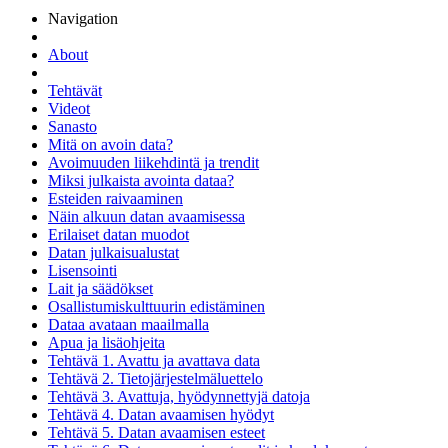
Navigation
About
Tehtävät
Videot
Sanasto
Mitä on avoin data?
Avoimuuden liikehdintä ja trendit
Miksi julkaista avointa dataa?
Esteiden raivaaminen
Näin alkuun datan avaamisessa
Erilaiset datan muodot
Datan julkaisualustat
Lisensointi
Lait ja säädökset
Osallistumiskulttuurin edistäminen
Dataa avataan maailmalla
Apua ja lisäohjeita
Tehtävä 1. Avattu ja avattava data
Tehtävä 2. Tietojärjestelmäluettelo
Tehtävä 3. Avattuja, hyödynnettyjä datoja
Tehtävä 4. Datan avaamisen hyödyt
Tehtävä 5. Datan avaamisen esteet