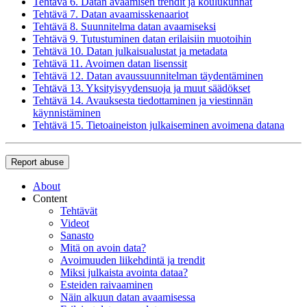
Tehtävä 6. Datan avaamisen trendit ja koulukunnat
Tehtävä 7. Datan avaamisskenaariot
Tehtävä 8. Suunnitelma datan avaamiseksi
Tehtävä 9. Tutustuminen datan erilaisiin muotoihin
Tehtävä 10. Datan julkaisualustat ja metadata
Tehtävä 11. Avoimen datan lisenssit
Tehtävä 12. Datan avaussuunnitelman täydentäminen
Tehtävä 13. Yksityisyydensuoja ja muut säädökset
Tehtävä 14. Avauksesta tiedottaminen ja viestinnän
käynnistäminen
Tehtävä 15. Tietoaineiston julkaiseminen avoimena datana
Report abuse
About
Content
Tehtävät
Videot
Sanasto
Mitä on avoin data?
Avoimuuden liikehdintä ja trendit
Miksi julkaista avointa dataa?
Esteiden raivaaminen
Näin alkuun datan avaamisessa