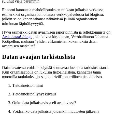
sujunut vielä paremmin.
Raportti kannattaa mahdollisuuksien mukaan julkaista verkossa
esimerkiksi organisaation omassa verkkopalvelussa tai blogissa,
jolloin se on kenen tahansa nähtävissä ja lisää organisaation
toiminnan läpinäkyvyyttä.
Hyvä esimerkki datan avaamisen raportoinnista ja reflektoinnista on
Avaa dataa! -blogi
, joka kuvaa kirjoittajan, Verohallinnon Johanna
Kotipellon, mukaan "yhden virkamiehen kokemuksia datan
avaamisen matkalta".
Datan avaajan tarkistuslista
Dataa avatessa voidaan käyttää seuraavaa luetteloa tarkistuslistana.
Kun organisaatiolla on lukuisia tietoaineistoja, kannattaa tämä
muotoilla taulukoksi, jossa joka rivillä on erillinen tietoaineisto.
Tietoaineiston nimi
Tietoaineiston lyhyt kuvaus
Onko data julkaistavissa eli avattavissa?
Voidaanko data julkaista joidenkin muutosten jälkeen?