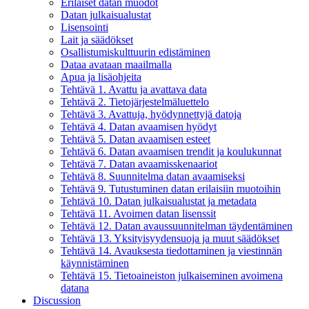
Erilaiset datan muodot
Datan julkaisualustat
Lisensointi
Lait ja säädökset
Osallistumiskulttuurin edistäminen
Dataa avataan maailmalla
Apua ja lisäohjeita
Tehtävä 1. Avattu ja avattava data
Tehtävä 2. Tietojärjestelmäluettelo
Tehtävä 3. Avattuja, hyödynnettyjä datoja
Tehtävä 4. Datan avaamisen hyödyt
Tehtävä 5. Datan avaamisen esteet
Tehtävä 6. Datan avaamisen trendit ja koulukunnat
Tehtävä 7. Datan avaamisskenaariot
Tehtävä 8. Suunnitelma datan avaamiseksi
Tehtävä 9. Tutustuminen datan erilaisiin muotoihin
Tehtävä 10. Datan julkaisualustat ja metadata
Tehtävä 11. Avoimen datan lisenssit
Tehtävä 12. Datan avaussuunnitelman täydentäminen
Tehtävä 13. Yksityisyydensuoja ja muut säädökset
Tehtävä 14. Avauksesta tiedottaminen ja viestinnän
käynnistäminen
Tehtävä 15. Tietoaineiston julkaiseminen avoimena
datana
Discussion