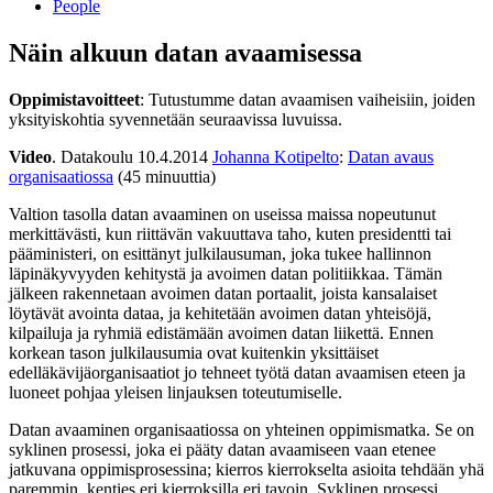
People
Näin alkuun datan avaamisessa
Oppimistavoitteet
: Tutustumme datan avaamisen vaiheisiin, joiden
yksityiskohtia syvennetään seuraavissa luvuissa.
Video
. Datakoulu 10.4.2014
Johanna Kotipelto
:
Datan avaus
organisaatiossa
(45 minuuttia)
Valtion tasolla datan avaaminen on useissa maissa nopeutunut
merkittävästi, kun riittävän vakuuttava taho, kuten presidentti tai
pääministeri, on esittänyt julkilausuman, joka tukee hallinnon
läpinäkyvyyden kehitystä ja avoimen datan politiikkaa. Tämän
jälkeen rakennetaan avoimen datan portaalit, joista kansalaiset
löytävät avointa dataa, ja kehitetään avoimen datan yhteisöjä,
kilpailuja ja ryhmiä edistämään avoimen datan liikettä. Ennen
korkean tason julkilausumia ovat kuitenkin yksittäiset
edelläkävijäorganisaatiot jo tehneet työtä datan avaamisen eteen ja
luoneet pohjaa yleisen linjauksen toteutumiselle.
Datan avaaminen organisaatiossa on yhteinen oppimismatka. Se on
syklinen prosessi, joka ei pääty datan avaamiseen vaan etenee
jatkuvana oppimisprosessina; kierros kierrokselta asioita tehdään yhä
paremmin, kenties eri kierroksilla eri tavoin. Syklinen prosessi