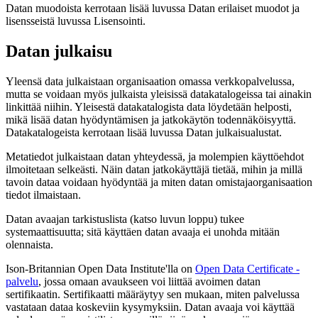
Datan muodoista kerrotaan lisää luvussa Datan erilaiset muodot ja
lisensseistä luvussa Lisensointi.
Datan julkaisu
Yleensä data julkaistaan organisaation omassa verkkopalvelussa,
mutta se voidaan myös julkaista yleisissä datakatalogeissa tai ainakin
linkittää niihin. Yleisestä datakatalogista data löydetään helposti,
mikä lisää datan hyödyntämisen ja jatkokäytön todennäköisyyttä.
Datakatalogeista kerrotaan lisää luvussa Datan julkaisualustat.
Metatiedot julkaistaan datan yhteydessä, ja molempien käyttöehdot
ilmoitetaan selkeästi. Näin datan jatkokäyttäjä tietää, mihin ja millä
tavoin dataa voidaan hyödyntää ja miten datan omistajaorganisaation
tiedot ilmaistaan.
Datan avaajan tarkistuslista (katso luvun loppu) tukee
systemaattisuutta; sitä käyttäen datan avaaja ei unohda mitään
olennaista.
Ison-Britannian Open Data Institute'lla on
Open Data Certificate -
palvelu
, jossa omaan avaukseen voi liittää avoimen datan
sertifikaatin. Sertifikaatti määräytyy sen mukaan, miten palvelussa
vastataan dataa koskeviin kysymyksiin. Datan avaaja voi käyttää