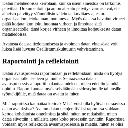
Datan metatiedoissa kerrotaan, kuinka usein aineistoa on tarkoitus
päivittää. Dokumentoitu ja automatisoitu päivitys varmistavat, että
aineisto päivittyy säännöllisin välein tai tarvittaessa, esim.
organisaation tietokannan muuttuessa. Myös datassa havaitut virheet
pitää korjata; kun joku huomaa virheen ja ilmoittaa siitä
organisaatiolle, tämä korjaa virheen ja ilmoittaa korjauksesta datan
metatiedoissa.
Avatusta datasta tiedottamisesta ja avoimen datan yhteisöstä voit
lukea lisää luvusta Osallistumiskulttuurin vahvistaminen.
Raportointi ja reflektointi
Datan avausprosessi raportoidaan ja reflektoidaan, mistä on hyötyä
organisaatiolle itselleen ja muille. Seuraavassa datan
avausprosessissa raportti palauttaa mieleen, miten edettiin ja mitä
opittiin. Raportti auttaa myös selvittämään sidosryhmille tai uusille
työntekijöille, mitä dataa on avattu ja miten.
Mitä raportissa kannattaa kertoa? Mistä voisi olla hyötyä seuraavissa
datan avauksissa? Avatun datan tietojen lisäksi raportissa voidaan
kertoa kohdatuista ongelmista ja siitä, miten ne ratkaistiin, miten
dataa siivottiin ja millaista apua koko prosessiin tarvittiin. Raportissa
voidaan myös reflektoida avaamisprosessia ja miettiä, miten se olisi