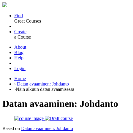
Find
Great Courses
Create
a Course
About
Blog
Help
Login
Home
›
Datan avaaminen: Johdanto
›
Näin alkuun datan avaamisessa
Datan avaaminen: Johdanto
Based on
Datan avaaminen: Johdanto