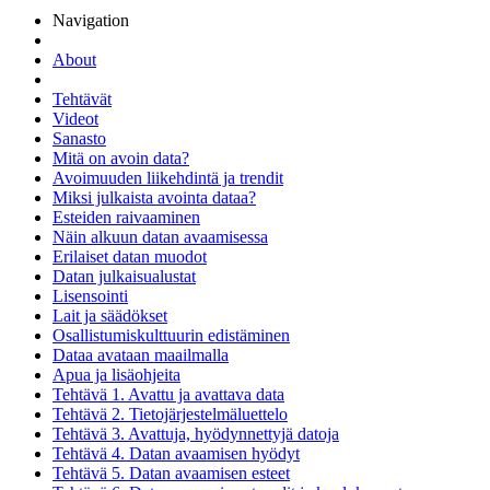
Navigation
About
Tehtävät
Videot
Sanasto
Mitä on avoin data?
Avoimuuden liikehdintä ja trendit
Miksi julkaista avointa dataa?
Esteiden raivaaminen
Näin alkuun datan avaamisessa
Erilaiset datan muodot
Datan julkaisualustat
Lisensointi
Lait ja säädökset
Osallistumiskulttuurin edistäminen
Dataa avataan maailmalla
Apua ja lisäohjeita
Tehtävä 1. Avattu ja avattava data
Tehtävä 2. Tietojärjestelmäluettelo
Tehtävä 3. Avattuja, hyödynnettyjä datoja
Tehtävä 4. Datan avaamisen hyödyt
Tehtävä 5. Datan avaamisen esteet