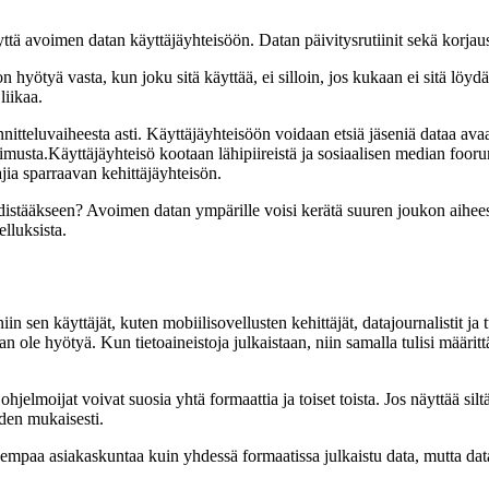
hteyttä avoimen datan käyttäjäyhteisöön. Datan päivitysrutiinit sekä kor
yötyä vasta, kun joku sitä käyttää, ei silloin, jos kukaan ei sitä löydä 
liikaa.
nnitteluvaiheesta asti. Käyttäjäyhteisöön voidaan etsiä jäseniä dataa av
utkimusta.Käyttäjäyhteisö kootaan lähipiireistä ja sosiaalisen median fo
ajia sparraavan kehittäjäyhteisön.
edistääkseen? Avoimen datan ympärille voisi kerätä suuren joukon aihees
elluksista.
in sen käyttäjät, kuten mobiilisovellusten kehittäjät, datajournalistit ja
 ole hyötyä. Kun tietoaineistoja julkaistaan, niin samalla tulisi määritt
elmoijat voivat suosia yhtä formaattia ja toiset toista. Jos näyttää siltä
iden mukaisesti.
aajempaa asiakaskuntaa kuin yhdessä formaatissa julkaistu data, mutta dat