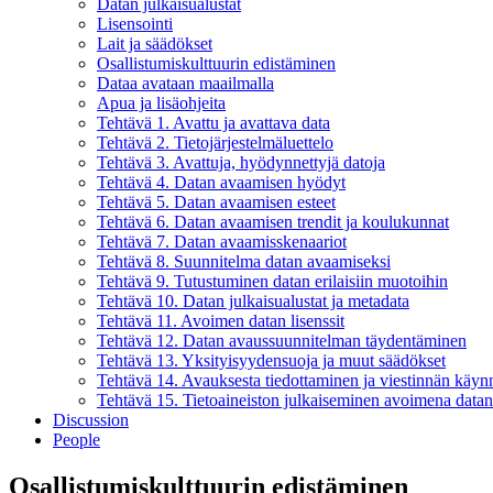
Datan julkaisualustat
Lisensointi
Lait ja säädökset
Osallistumiskulttuurin edistäminen
Dataa avataan maailmalla
Apua ja lisäohjeita
Tehtävä 1. Avattu ja avattava data
Tehtävä 2. Tietojärjestelmäluettelo
Tehtävä 3. Avattuja, hyödynnettyjä datoja
Tehtävä 4. Datan avaamisen hyödyt
Tehtävä 5. Datan avaamisen esteet
Tehtävä 6. Datan avaamisen trendit ja koulukunnat
Tehtävä 7. Datan avaamisskenaariot
Tehtävä 8. Suunnitelma datan avaamiseksi
Tehtävä 9. Tutustuminen datan erilaisiin muotoihin
Tehtävä 10. Datan julkaisualustat ja metadata
Tehtävä 11. Avoimen datan lisenssit
Tehtävä 12. Datan avaussuunnitelman täydentäminen
Tehtävä 13. Yksityisyydensuoja ja muut säädökset
Tehtävä 14. Avauksesta tiedottaminen ja viestinnän käyn
Tehtävä 15. Tietoaineiston julkaiseminen avoimena data
Discussion
People
Osallistumiskulttuurin edistäminen