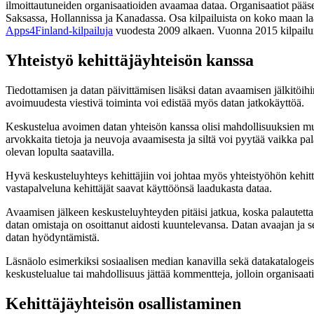
ilmoittautuneiden organisaatioiden avaamaa dataa. Organisaatiot pääsev
Saksassa, Hollannissa ja Kanadassa. Osa kilpailuista on koko maan laa
Apps4Finland-kilpailuja
vuodesta 2009 alkaen. Vuonna 2015 kilpailu
Yhteistyö kehittäjäyhteisön kanssa
Tiedottamisen ja datan päivittämisen lisäksi datan avaamisen jälkitöih
avoimuudesta viestivä toiminta voi edistää myös datan jatkokäyttöä.
Keskustelua avoimen datan yhteisön kanssa olisi mahdollisuuksien mukaan
arvokkaita tietoja ja neuvoja avaamisesta ja siltä voi pyytää vaikka pala
olevan lopulta saatavilla.
Hyvä keskusteluyhteys kehittäjiin voi johtaa myös yhteistyöhön kehittä
vastapalveluna kehittäjät saavat käyttöönsä laadukasta dataa.
Avaamisen jälkeen keskusteluyhteyden pitäisi jatkua, koska palautetta e
datan omistaja on osoittanut aidosti kuuntelevansa. Datan avaajan ja s
datan hyödyntämistä.
Läsnäolo esimerkiksi sosiaalisen median kanavilla sekä datakatalogeis
keskustelualue tai mahdollisuus jättää kommentteja, jolloin organisaati
Kehittäjäyhteisön osallistaminen