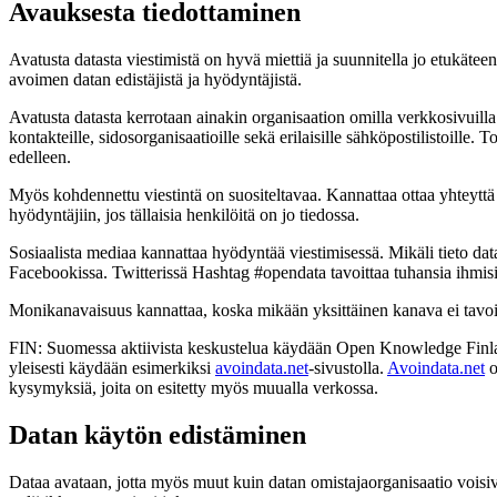
Avauksesta tiedottaminen
Avatusta datasta viestimistä on hyvä miettiä ja suunnitella jo etukäte
avoimen datan edistäjistä ja hyödyntäjistä.
Avatusta datasta kerrotaan ainakin organisaation omilla verkkosivuilla 
kontakteille, sidosorganisaatioille sekä erilaisille sähköpostilistoill
edelleen.
Myös kohdennettu viestintä on suositeltavaa. Kannattaa ottaa yhteyttä o
hyödyntäjiin, jos tällaisia henkilöitä on jo tiedossa.
Sosiaalista mediaa kannattaa hyödyntää viestimisessä. Mikäli tieto data
Facebookissa. Twitterissä Hashtag #opendata tavoittaa tuhansia ihmisi
Monikanavaisuus kannattaa, koska mikään yksittäinen kanava ei tavoita 
FIN: Suomessa aktiivista keskustelua käydään Open Knowledge Fin
yleisesti käydään esimerkiksi
avoindata.net
-sivustolla.
Avoindata.net
o
kysymyksiä, joita on esitetty myös muualla verkossa.
Datan käytön edistäminen
Dataa avataan, jotta myös muut kuin datan omistajaorganisaatio voisivat 