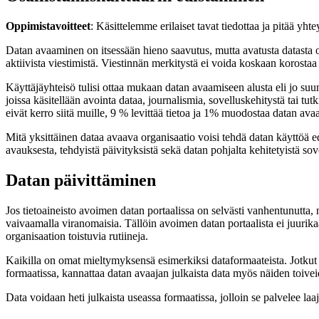
Oppimistavoitteet
: Käsittelemme erilaiset tavat tiedottaa ja pitää y
Datan avaaminen on itsessään hieno saavutus, mutta avatusta datasta on h
aktiivista viestimistä. Viestinnän merkitystä ei voida koskaan korostaa 
Käyttäjäyhteisö tulisi ottaa mukaan datan avaamiseen alusta eli jo suu
joissa käsitellään avointa dataa, journalismia, sovelluskehitystä tai t
eivät kerro siitä muille, 9 % levittää tietoa ja 1% muodostaa datan ava
Mitä yksittäinen dataa avaava organisaatio voisi tehdä datan käyttöä 
avauksesta, tehdyistä päivityksistä sekä datan pohjalta kehitetyistä sov
Datan päivittäminen
Jos tietoaineisto avoimen datan portaalissa on selvästi vanhentunutta, ni
vaivaamalla viranomaisia. Tällöin avoimen datan portaalista ei juurikaan
organisaation toistuvia rutiineja.
Kaikilla on omat mieltymyksensä esimerkiksi dataformaateista. Jotkut ohj
formaatissa, kannattaa datan avaajan julkaista data myös näiden toive
Data voidaan heti julkaista useassa formaatissa, jolloin se palvelee l