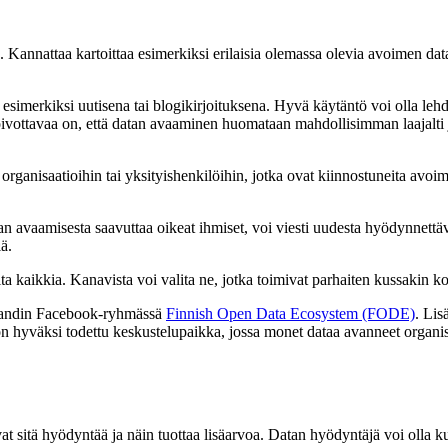
en. Kannattaa kartoittaa esimerkiksi erilaisia olemassa olevia avoimen da
esimerkiksi uutisena tai blogikirjoituksena. Hyvä käytäntö voi olla lehdi
e. Toivottavaa on, että datan avaaminen huomataan mahdollisimman laajalt
rganisaatioihin tai yksityishenkilöihin, jotka ovat kiinnostuneita avoimes
n avaamisesta saavuttaa oikeat ihmiset, voi viesti uudesta hyödynnettävi
ä.
kaikkia. Kanavista voi valita ne, jotka toimivat parhaiten kussakin kon
landin Facebook-ryhmässä
Finnish Open Data Ecosystem (FODE)
. Lis
n hyväksi todettu keskustelupaikka, jossa monet dataa avanneet organisaa
sitä hyödyntää ja näin tuottaa lisäarvoa. Datan hyödyntäjä voi olla kuka 