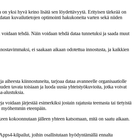
on yksi hyvä keino lisätä sen löydettävyytä. Erityisen tärkeää on
si datan kuvailutietojen optimointi hakukoneita varten sekä niiden
la voidaan tehdä. Näin voidaan tehdä dataa tunnetuksi ja saada muut
innostavimmaksi, ei saakaan aikaan odotettua innostusta, ja kaikkien
ja aiheesta kiinnostuneita, tarjoaa dataa avanneelle organisaatiolle
uuden tavata toisiaan ja luoda uusia yhteistyökuvioita, jotka voivat
a-alustuksia.
oidaan järjestää esimerkiksi jostain rajatusta teemasta tai tietyistä
taa myöhemmin eteenpäin.
älkeen kokoonnutaan jälleen yhteen katsomaan, mitä on saatu aikaan.
pps4-kilpailut, joihin osallistutaan hyödyntämällä ennalta