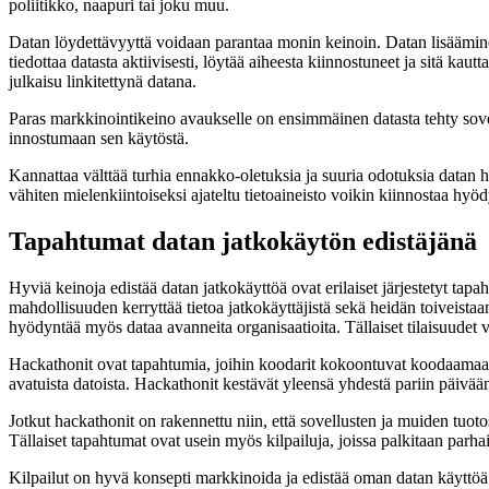
poliitikko, naapuri tai joku muu.
Datan löydettävyyttä voidaan parantaa monin keinoin. Datan lisääminen
tiedottaa datasta aktiivisesti, löytää aiheesta kiinnostuneet ja sitä ka
julkaisu linkitettynä datana.
Paras markkinointikeino avaukselle on ensimmäinen datasta tehty sovel
innostumaan sen käytöstä.
Kannattaa välttää turhia ennakko-oletuksia ja suuria odotuksia datan hy
vähiten mielenkiintoiseksi ajateltu tietoaineisto voikin kiinnostaa hyöd
Tapahtumat datan jatkokäytön edistäjänä
Hyviä keinoja edistää datan jatkokäyttöä ovat erilaiset järjestetyt tapa
mahdollisuuden kerryttää tietoa jatkokäyttäjistä sekä heidän toiveistaan
hyödyntää myös dataa avanneita organisaatioita. Tällaiset tilaisuudet v
Hackathonit ovat tapahtumia, joihin koodarit kokoontuvat koodaamaan en
avatuista datoista. Hackathonit kestävät yleensä yhdestä pariin päivä
Jotkut hackathonit on rakennettu niin, että sovellusten ja muiden tuo
Tällaiset tapahtumat ovat usein myös kilpailuja, joissa palkitaan parhai
Kilpailut on hyvä konsepti markkinoida ja edistää oman datan käyttöä.