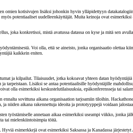
 omien kotisivujen lisäksi johonkin hyvin ylläpidettyyn datakatalogiin 
utta myös potentiaaliset uudelleenkäyttäjät. Muita keinoja ovat esimerkik
lus, joka konkretisoi, mistä avatussa datassa on kyse ja mitä sen avul
ödyntämisestä. Voi olla, että se aineisto, jonka organisaatio olettaa ki
yntäjiä kaikkein eniten.
htumat ja kilpailut. Tilaisuudet, jotka kokoavat yhteen datan hyödyntäjiä 
 ja tarpeistaan. Lisäksi se antaa potentiaalisille hyödyntäjille mahdollis
oivat olla esimerkiksi keskustelutilaisuuksia, epäkonferensseja tai salam
nalta sovittuna aikana organisaation tarjoamiin tiloihin. Hackathoneja v
än, ja niiden aikana rakennettuja ideoita ja prototyyppejä voidaan jalos
tosten työstämiselle annetaan aikaa esimerkiksi useampi viikko, jonka j
ta tai mielenkiintoisimpia töitä.
 Hyviä esimerkkejä ovat esimerkiksi Saksassa ja Kanadassa järjestetyt A