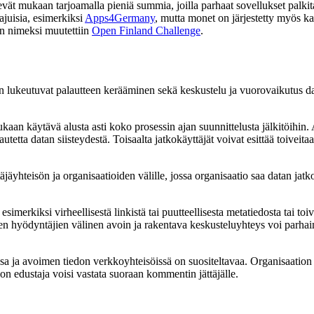
ät mukaan tarjoamalla pieniä summia, joilla parhaat sovellukset palkita
juisia, esimerkiksi
Apps4Germany
, mutta monet on järjestetty myös k
n nimeksi muutettiin
Open Finland Challenge
.
in lukeutuvat palautteen kerääminen sekä keskustelu ja vuorovaikutus dat
 käytävä alusta asti koko prosessin ajan suunnittelusta jälkitöihin. Akt
utetta datan siisteydestä. Toisaalta jatkokäyttäjät voivat esittää toiveita
jäyhteisön ja organisaatioiden välille, jossa organisaatio saa datan jat
simerkiksi virheellisestä linkistä tai puutteellisesta metatiedosta tai 
en hyödyntäjien välinen avoin ja rakentava keskusteluyhteys voi parhaim
sa ja avoimen tiedon verkkoyhteisöissä on suositeltavaa. Organisaation 
on edustaja voisi vastata suoraan kommentin jättäjälle.