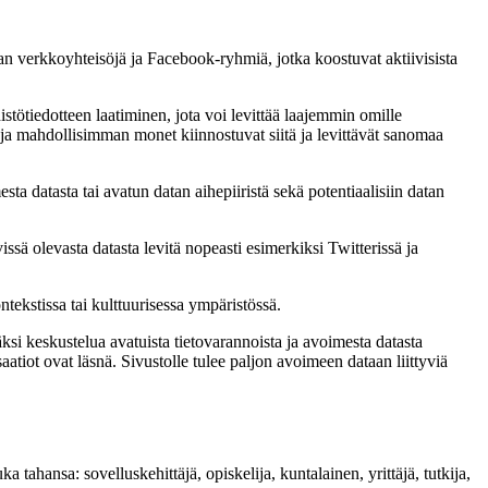
tan verkkoyhteisöjä ja Facebook-ryhmiä, jotka koostuvat aktiivisista
stötiedotteen laatiminen, jota voi levittää laajemmin omille
i ja mahdollisimman monet kiinnostuvat siitä ja levittävät sanomaa
ta datasta tai avatun datan aihepiiristä sekä potentiaalisiin datan
ssä olevasta datasta levitä nopeasti esimerkiksi Twitterissä ja
tekstissa tai kulttuurisessa ympäristössä.
äksi keskustelua avatuista tietovarannoista ja avoimesta datasta
tiot ovat läsnä. Sivustolle tulee paljon avoimeen dataan liittyviä
tahansa: sovelluskehittäjä, opiskelija, kuntalainen, yrittäjä, tutkija,