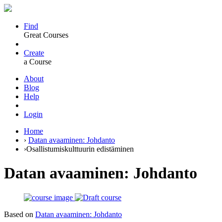
Find
Great Courses
Create
a Course
About
Blog
Help
Login
Home
›
Datan avaaminen: Johdanto
›
Osallistumiskulttuurin edistäminen
Datan avaaminen: Johdanto
Based on
Datan avaaminen: Johdanto