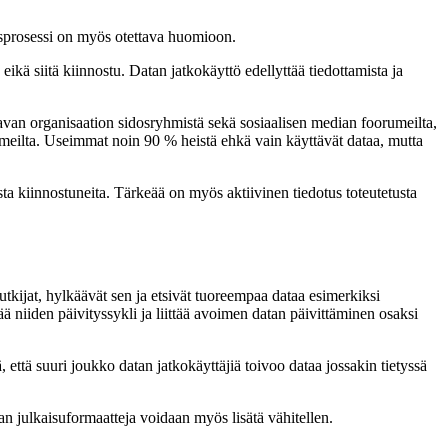
jausprosessi on myös otettava huomioon.
eikä siitä kiinnostu. Datan jatkokäyttö edellyttää tiedottamista ja
aavan organisaation sidosryhmistä sekä sosiaalisen median foorumeilta,
orumeilta. Useimmat noin 90 % heistä ehkä vain käyttävät dataa, mutta
ta kiinnostuneita. Tärkeää on myös aktiivinen tiedotus toteutetusta
 tutkijat, hylkäävät sen ja etsivät tuoreempaa dataa esimerkiksi
ää niiden päivityssykli ja liittää avoimen datan päivittäminen osaksi
, että suuri joukko datan jatkokäyttäjiä toivoo dataa jossakin tietyssä
an julkaisuformaatteja voidaan myös lisätä vähitellen.