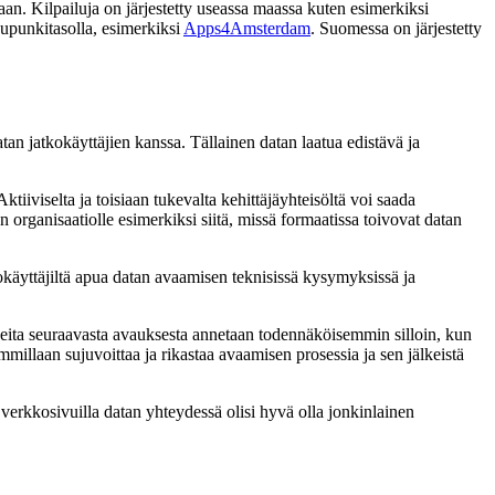
an. Kilpailuja on järjestetty useassa maassa kuten esimerkiksi
aupunkitasolla, esimerkiksi
Apps4Amsterdam
. Suomessa on järjestetty
an jatkokäyttäjien kanssa. Tällainen datan laatua edistävä ja
iiviselta ja toisiaan tukevalta kehittäjäyhteisöltä voi saada
an organisaatiolle esimerkiksi siitä, missä formaatissa toivovat datan
kokäyttäjiltä apua datan avaamisen teknisissä kysymyksissä ja
toiveita seuraavasta avauksesta annetaan todennäköisemmin silloin, kun
millaan sujuvoittaa ja rikastaa avaamisen prosessia ja sen jälkeistä
verkkosivuilla datan yhteydessä olisi hyvä olla jonkinlainen