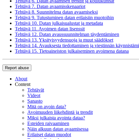
Tehtävä 6. Datan avaamisen trendit ja koulukunnat
Tehtävä 7. Datan avaamisskenaariot
Tehtävä 8. Suunnitelma datan avaamiseksi
Tehtävä 9. Tutustuminen datan erilaisiin muotoihin
Tehtävä 10. Datan julkaisualustat ja metadata
Tehtävä 11. Avoimen datan lisenssit
Tehtävä 12. Datan avaussuunnitelman täydentäminen
Tehtävä 13. Yksityisyydensuoja ja muut säädökset
Tehtävä 14. Avauksesta tiedottaminen ja viestinnän käynnistäm
Tehtävä 15. Tietoaineiston julkaiseminen avoimena datana
Report abuse
About
Content
Tehtävät
Videot
Sanasto
Mitä on avoin data?
Avoimuuden liikehdintä ja trendit
Miksi julkaista avointa dataa?
Esteiden raivaaminen
Näin alkuun datan avaamisessa
Erilaiset datan muodot