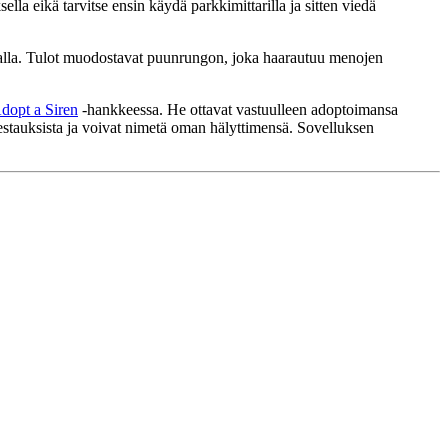
la eikä tarvitse ensin käydä parkkimittarilla ja sitten viedä
oralla. Tulot muodostavat puunrungon, joka haarautuu menojen
dopt a Siren
-hankkeessa. He ottavat vastuulleen adoptoimansa
testauksista ja voivat nimetä oman hälyttimensä. Sovelluksen