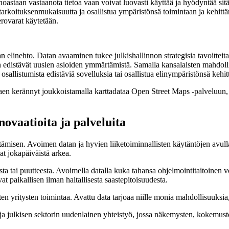
noastaan vastaanota tietoa vaan voivat luovasti käyttää ja hyödyntää sitä
 tarkoituksenmukaisuutta ja osallistua ympäristönsä toimintaan ja kehitt
rovarat käytetään.
elinehto. Datan avaaminen tukee julkishallinnon strategisia tavoitteita 
n edistävät uusien asioiden ymmärtämistä. Samalla kansalaisten mahdol
osallistumista edistäviä sovelluksia tai osallistua elinympäristönsä kehi
n kerännyt joukkoistamalla karttadataa Open Street Maps -palveluun, jo
novaatioita ja palveluita
ämisen. Avoimen datan ja hyvien liiketoiminnallisten käytäntöjen avulla
at jokapäiväistä arkea.
tai puutteesta. Avoimella datalla kuka tahansa ohjelmointitaitoinen voi
vat paikallisen ilman haitallisesta saastepitoisuudesta.
ten yritysten toimintaa. Avattu data tarjoaa niille monia mahdollisuuksia,
en ja julkisen sektorin uudenlainen yhteistyö, jossa näkemysten, kokemust