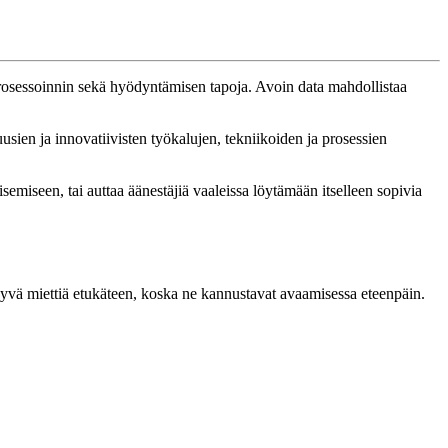
prosessoinnin sekä hyödyntämisen tapoja. Avoin data mahdollistaa
usien ja innovatiivisten työkalujen, tekniikoiden ja prosessien
emiseen, tai auttaa äänestäjiä vaaleissa löytämään itselleen sopivia
 hyvä miettiä etukäteen, koska ne kannustavat avaamisessa eteenpäin.