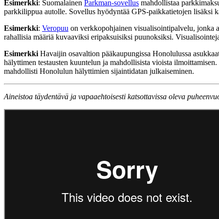
Esimerkki
: Suomalainen
Parkman-sovellus
mahdollistaa parkkimaksuje
parkkilippua autolle. Sovellus hyödyntää GPS-paikkatietojen lisäksi
Esimerkki
:
Veropuu
on verkkopohjainen visualisointipalvelu, jonka a
rahallisia määriä kuvaaviksi eripaksuisiksi puunoksiksi. Visualisointej
Esimerkki
Havaijin osavaltion pääkaupungissa Honolulussa asukkaat 
hälyttimen testausten kuuntelun ja mahdollisista vioista ilmoittamisen
mahdollisti Honolulun hälyttimien sijaintidatan julkaiseminen.
Aineistoa täydentävä ja vapaaehtoisesti katsottavissa oleva puheenvu