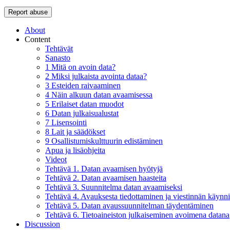
Report abuse
About
Content
Tehtävät
Sanasto
1 Mitä on avoin data?
2 Miksi julkaista avointa dataa?
3 Esteiden raivaaminen
4 Näin alkuun datan avaamisessa
5 Erilaiset datan muodot
6 Datan julkaisualustat
7 Lisensointi
8 Lait ja säädökset
9 Osallistumiskulttuurin edistäminen
Apua ja lisäohjeita
Videot
Tehtävä 1. Datan avaamisen hyötyjä
Tehtävä 2. Datan avaamisen haasteita
Tehtävä 3. Suunnitelma datan avaamiseksi
Tehtävä 4. Avauksesta tiedottaminen ja viestinnän käynn
Tehtävä 5. Datan avaussuunnitelman täydentäminen
Tehtävä 6. Tietoaineiston julkaiseminen avoimena datana
Discussion