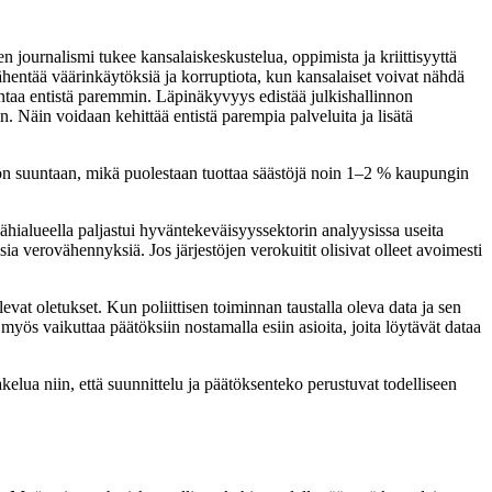
 journalismi tukee kansalaiskeskustelua, oppimista ja kriittisyyttä
ähentää väärinkäytöksiä ja korruptiota, kun kansalaiset voivat nähdä
intaa entistä paremmin. Läpinäkyvyys edistää julkishallinnon
. Näin voidaan kehittää entistä parempia palveluita ja lisätä
n suuntaan, mikä puolestaan tuottaa säästöjä noin 1–2 % kaupungin
ähialueella paljastui hyväntekeväisyyssektorin analyysissa useita
ia verovähennyksiä. Jos järjestöjen verokuitit olisivat olleet avoimesti
evat oletukset. Kun poliittisen toiminnan taustalla oleva data ja sen
yös vaikuttaa päätöksiin nostamalla esiin asioita, joita löytävät dataa
elua niin, että suunnittelu ja päätöksenteko perustuvat todelliseen