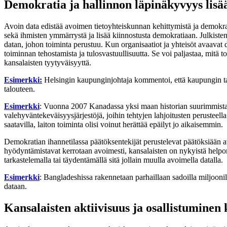
Demokratia ja hallinnon läpinäkyvyys lisä
Avoin data edistää avoimen tietoyhteiskunnan kehittymistä ja demokrati
sekä ihmisten ymmärrystä ja lisää kiinnostusta demokratiaan. Julkiste
datan, johon toiminta perustuu. Kun organisaatiot ja yhteisöt avaavat
toiminnan tehostamista ja tulosvastuullisuutta. Se voi paljastaa, mitä 
kansalaisten tyytyväisyyttä.
Esimerkki:
Helsingin kaupunginjohtaja kommentoi, että kaupungin ta
talouteen.
Esimerkki
: Vuonna 2007 Kanadassa yksi maan historian suurimmista ver
valehyväntekeväisyysjärjestöjä, joihin tehtyjen lahjoitusten perusteell
saatavilla, laiton toiminta olisi voinut herättää epäilyt jo aikaisemmin.
Demokratian ihannetilassa päätöksentekijät perustelevat päätöksiään avo
hyödyntämistavat kerrotaan avoimesti, kansalaisten on nykyistä helpompi
tarkastelemalla tai täydentämällä sitä jollain muulla avoimella datalla.
Esimerkki
: Bangladeshissa rakennetaan parhaillaan sadoilla miljoonil
dataan.
Kansalaisten aktiivisuus ja osallistuminen