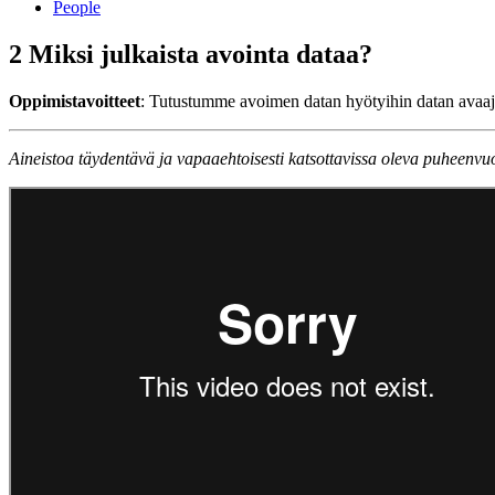
People
2 Miksi julkaista avointa dataa?
Oppimistavoitteet
: Tutustumme avoimen datan hyötyihin datan avaa
Aineistoa täydentävä ja vapaaehtoisesti katsottavissa oleva puheenvu