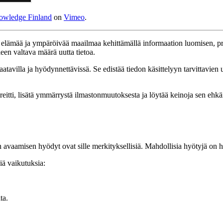
wledge Finland
on
Vimeo
.
stä elämää ja ympäröivää maailmaa kehittämällä informaation luomisen, 
een valtava määrä uutta tietoa.
avilla ja hyödynnettävissä. Se edistää tiedon käsittelyyn tarvittavien u
itti, lisätä ymmärrystä ilmastonmuutoksesta ja löytää keinoja sen ehkäis
an avaamisen hyödyt ovat sille merkityksellisiä. Mahdollisia hyötyjä on
iä vaikutuksia:
ta.