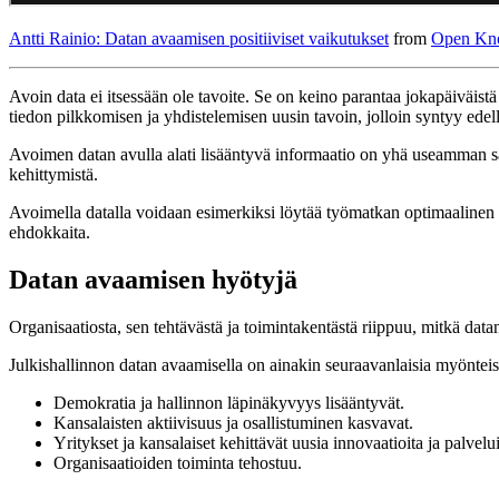
Antti Rainio: Datan avaamisen positiiviset vaikutukset
from
Open Kno
Avoin data ei itsessään ole tavoite. Se on keino parantaa jokapäiväi
tiedon pilkkomisen ja yhdistelemisen uusin tavoin, jolloin syntyy edell
Avoimen datan avulla alati lisääntyvä informaatio on yhä useamman saat
kehittymistä.
Avoimella datalla voidaan esimerkiksi löytää työmatkan optimaalinen re
ehdokkaita.
Datan avaamisen hyötyjä
Organisaatiosta, sen tehtävästä ja toimintakentästä riippuu, mitkä dat
Julkishallinnon datan avaamisella on ainakin seuraavanlaisia myönteis
Demokratia ja hallinnon läpinäkyvyys lisääntyvät.
Kansalaisten aktiivisuus ja osallistuminen kasvavat.
Yritykset ja kansalaiset kehittävät uusia innovaatioita ja palvelui
Organisaatioiden toiminta tehostuu.