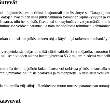
äntyvät
an lujittumista esimerkiksi datajournalismin lisääntyessä. Datapohjainen
n datojen avaaminen lisää julkishallinnon toiminnan läpinäkyvyyttä ja v
 dataansa, niin henkilöstö, jäsenet tai sidosryhmät voivat ymmärtää toim
toiminnassa voidaan parantaa, ja näin mahdollistaa toiminnan kehittämisen
rkan talousdatan julkistaminen ohjaa käytäntöjä tarkemman rahankäytö
opetoksista paljastui, mikä säästi valtiolta $3.2 miljardia. Toronton l
a oli usean vuoden aikana haettu yhteensä $3.2 miljardin edestä valheellis
imella tiedolla, jolloin kuka tahansa voi tarkistaa päätösten taustalla ol
 ymmärtää poliittisia päätöksiä ja toimenpiteitä. Kansalaiset voisivat m
la dollareilla viljasiiloja. Hankkeessa muun muassa parannetaan ruuanjak
 kasvavat