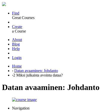
Find
Great Courses
Create
a Course
About
Blog
Help
Login
Home
›
Datan avaaminen: Johdanto
›
2 Miksi julkaista avointa dataa?
Datan avaaminen: Johdanto
Navigation