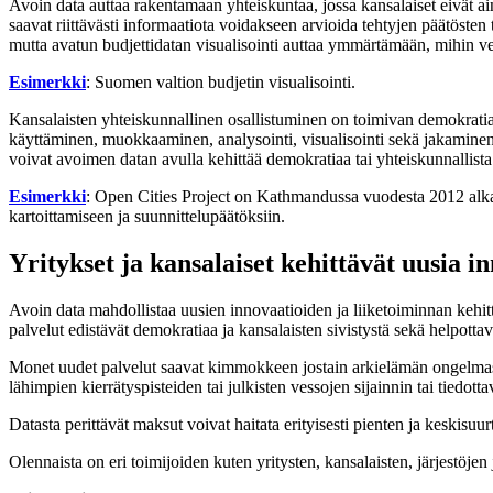
Avoin data auttaa rakentamaan yhteiskuntaa, jossa kansalaiset eivät ai
saavat riittävästi informaatiota voidakseen arvioida tehtyjen päätösten
mutta avatun budjettidatan visualisointi auttaa ymmärtämään, mihin ve
Esimerkki
: Suomen valtion budjetin visualisointi.
Kansalaisten yhteiskunnallinen osallistuminen on toimivan demokratian 
käyttäminen, muokkaaminen, analysointi, visualisointi sekä jakamine
voivat avoimen datan avulla kehittää demokratiaa tai yhteiskunnallista 
Esimerkki
: Open Cities Project on Kathmandussa vuodesta 2012 alkae
kartoittamiseen ja suunnittelupäätöksiin.
Yritykset ja kansalaiset kehittävät uusia in
Avoin data mahdollistaa uusien innovaatioiden ja liiketoiminnan kehitt
palvelut edistävät demokratiaa ja kansalaisten sivistystä sekä helpottav
Monet uudet palvelut saavat kimmokkeen jostain arkielämän ongelmasta 
lähimpien kierrätyspisteiden tai julkisten vessojen sijainnin tai tiedotta
Datasta perittävät maksut voivat haitata erityisesti pienten ja keskisuur
Olennaista on eri toimijoiden kuten yritysten, kansalaisten, järjestöj