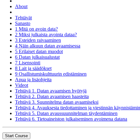
About
Tehtävät
Sanasto
1 Mitä on avoin data?
2 Miksi julkaista avointa dataa?
3 Esteiden raivaaminen
4 Näin alkuun datan avaamisessa
5 Erilaiset datan muodot
6 Datan julkaisualustat
7 Lisensointi
8 Lait ja säädökset
9 Osallistumiskulttuurin edistäminen
Apua ja lisäohjeita
Videot
Tehtävä 1. Datan avaamisen hyötyjä
Tehtävä 2. Datan avaamisen haasteita
Tehtävä 3. Suunnitelma datan avaamiseksi
Tehtävä 4. Avauksesta tiedottaminen ja viestinnän käynnistämi
Tehtävä 5. Datan avaussuunnitelman täydentäminen
Tehtävä 6. Tietoaineiston julkaiseminen avoimena datana
Start Course