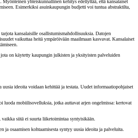
. Myönteinen yhteiskunnallinen kehitys edellyttää, että kansalaiset
ämiseen. Esimerkiksi asuinkaupungin budjetti voi tuntua abstraktilta,
tarjota kansalaisille osallistumismahdollisuuksia. Datojen
lisuudet vaikuttaa heitä ympäröivään maailmaan kasvavat. Kansalaiset
ttämiseen.
ta on käytetty kaupungin julkisten ja yksityisten palveluiden
 uusia ideoita voidaan kehittää ja testata. Uudet informaatiopohjaiset
 luoda mobiilisovelluksia, jotka auttavat arjen ongelmissa: kertovat
 vaikka siitä ei suurta liiketoimintaa syntyisikään.
en ja osaamisen kohtaamisesta syntyy uusia ideoita ja palveluita.