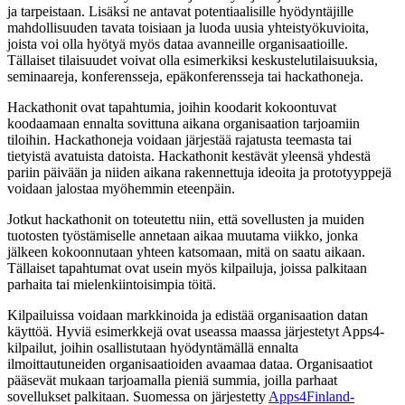
ja tarpeistaan. Lisäksi ne antavat potentiaalisille hyödyntäjille
mahdollisuuden tavata toisiaan ja luoda uusia yhteistyökuvioita,
joista voi olla hyötyä myös dataa avanneille organisaatioille.
Tällaiset tilaisuudet voivat olla esimerkiksi keskustelutilaisuuksia,
seminaareja, konferensseja, epäkonferensseja tai hackathoneja.
Hackathonit ovat tapahtumia, joihin koodarit kokoontuvat
koodaamaan ennalta sovittuna aikana organisaation tarjoamiin
tiloihin. Hackathoneja voidaan järjestää rajatusta teemasta tai
tietyistä avatuista datoista. Hackathonit kestävät yleensä yhdestä
pariin päivään ja niiden aikana rakennettuja ideoita ja prototyyppejä
voidaan jalostaa myöhemmin eteenpäin.
Jotkut hackathonit on toteutettu niin, että sovellusten ja muiden
tuotosten työstämiselle annetaan aikaa muutama viikko, jonka
jälkeen kokoonnutaan yhteen katsomaan, mitä on saatu aikaan.
Tällaiset tapahtumat ovat usein myös kilpailuja, joissa palkitaan
parhaita tai mielenkiintoisimpia töitä.
Kilpailuissa voidaan markkinoida ja edistää organisaation datan
käyttöä. Hyviä esimerkkejä ovat useassa maassa järjestetyt Apps4-
kilpailut, joihin osallistutaan hyödyntämällä ennalta
ilmoittautuneiden organisaatioiden avaamaa dataa. Organisaatiot
pääsevät mukaan tarjoamalla pieniä summia, joilla parhaat
sovellukset palkitaan. Suomessa on järjestetty
Apps4Finland-