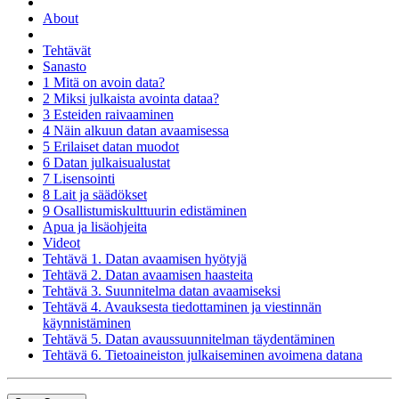
About
Tehtävät
Sanasto
1 Mitä on avoin data?
2 Miksi julkaista avointa dataa?
3 Esteiden raivaaminen
4 Näin alkuun datan avaamisessa
5 Erilaiset datan muodot
6 Datan julkaisualustat
7 Lisensointi
8 Lait ja säädökset
9 Osallistumiskulttuurin edistäminen
Apua ja lisäohjeita
Videot
Tehtävä 1. Datan avaamisen hyötyjä
Tehtävä 2. Datan avaamisen haasteita
Tehtävä 3. Suunnitelma datan avaamiseksi
Tehtävä 4. Avauksesta tiedottaminen ja viestinnän
käynnistäminen
Tehtävä 5. Datan avaussuunnitelman täydentäminen
Tehtävä 6. Tietoaineiston julkaiseminen avoimena datana