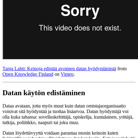
Tanja Lahti: Keinoja edistää avoimen datan hyödyntämistä
from
Open Knowledge Finland
on
Vimeo
.
Datan käytön edistäminen
Dataa avataan, jotta myös muut kuin datan omistajaorganisaatio
voisivat sitä hyödyntää ja tuottaa lisäarvoa. Datan hyödyntäjä voi
olla kuka tahansa: sovelluskehittäjä, opiskelija, kuntalainen, yrittäjä,
tutkija, poliitikko, naapuri tai joku muu.
Datan löydettävyyttä voidaan parantaa monin keinoin kuten