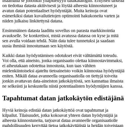
lisäämällä se johonkin ylläpidettyyn datakatalogiin. Erityisen tärkeää
on tiedottaa datasta aktiivisesti ja löytää aiheesta kiinnostuneet ja
avatun datan potentiaaliset hyödyntäjät. Muita keinoja ovat
esimerkiksi datan kuvailutietojen optimointi hakukoneita varten ja
niiden julkaisu linkitettynä datana.
Ensimmäinen datasta laadittu sovellus on parasta markkinointia
avaukselle. Se konkretisoi, mistä avatussa datassa on kyse ja mitä
sen avulla voidaan tehdä. Näin data tulee tunnetuksi ja saadaan
uusia ihmisiä innostumaan sen käytöstä.
Kaikki datan hyödyntämisen odotukset eivät välttämättä toteudu.
Voi olla, että aineisto, jonka organisaatio olettaa kiinnostavimmaksi,
ei aiheutakaan odotettua innostusta, kun taas vähiten
mielenkiintoiseksi ajateltu tietoaineisto voikin kiinnostaa hyödyntäjiä
eniten. Mikäli dataa avanneella organisaatiolla on tiettyjä toiveita
jonkin avattavan data-aineiston jatkokäytöstä, sen kannattaa ilmaista
ne selkeästi ja keskustella niistä potentiaalisten hyödyntäjien kanssa.
Tapahtumat datan jatkokäytön edistäjänä
Hyviä keinoja edistää datan jatkokäyttöä ovat tapahtumat ja
kilpailut. Tilaisuudet, jotka kokoavat yhteen datan hyödyntäjiä ja
aiheesta kiinnostuneita, tarjoavat dataa avanneelle organisaatiolle
mahdollisuuden kerryttää tietoa jatkokäyttäjistä ja heidän toiveistaan