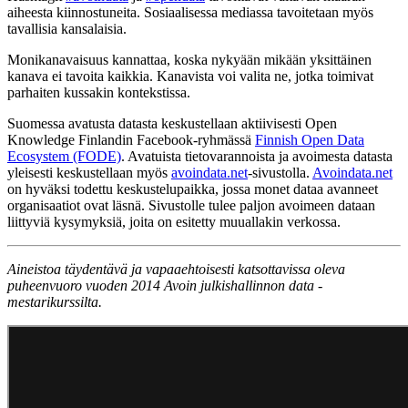
aiheesta kiinnostuneita. Sosiaalisessa mediassa tavoitetaan myös
tavallisia kansalaisia.
Monikanavaisuus kannattaa, koska nykyään mikään yksittäinen
kanava ei tavoita kaikkia. Kanavista voi valita ne, jotka toimivat
parhaiten kussakin kontekstissa.
Suomessa avatusta datasta keskustellaan aktiivisesti Open
Knowledge Finlandin Facebook-ryhmässä
Finnish Open Data
Ecosystem (FODE)
. Avatuista tietovarannoista ja avoimesta datasta
yleisesti keskustellaan myös
avoindata.net
-sivustolla.
Avoindata.net
on hyväksi todettu keskustelupaikka, jossa monet dataa avanneet
organisaatiot ovat läsnä. Sivustolle tulee paljon avoimeen dataan
liittyviä kysymyksiä, joita on esitetty muuallakin verkossa.
Aineistoa täydentävä ja vapaaehtoisesti katsottavissa oleva
puheenvuoro vuoden 2014 Avoin julkishallinnon data -
mestarikurssilta.