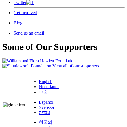
Twitter
Get Involved
Blog
Send us an email
Some of Our Supporters
View all of our supporters
English
Nederlands
中文
Español
Svenska
עברית
한국의