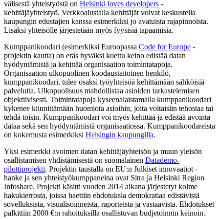
välisestä yhteistyöstä on
Helsinki loves developers
-
kehittäjäyhteistyö. Verkkoalustalla kehittäjät voivat keskustella
kaupungin edustajien kanssa esimerkiksi jo avatuista rajapinnoista.
Lisäksi yhteisölle järjestetään myös fyysisiä tapaamisia.
Kumppanikoodari (esimerkiksi Euroopassa
Code for Europe
-
projektin kautta) on eräs hyväksi koettu keino edistää datan
hyödyntämistä ja kehittää organisaation toimintatapoja.
Organisaation ulkopuolinen koodaustaitoinen henkilö,
kumppanikoodari, tulee osaksi työyhteisöä kehittämään sähköisiä
palveluita. Ulkopuolisuus mahdollistaa asioiden tarkastelemisen
objektiivisesti. Toimintatapoja kyseenalaistamalla kumppanikoodari
kykenee kiinnittämään huomiota asioihin, joita voitaisiin tehostaa tai
tehdä toisin. Kumppanikoodari voi myös kehittää ja edistää avointa
dataa sekä sen hyödyntämistä organisaatiossa. Kumppanikoodareista
on kokemusta esimerkiksi
Helsingin kaupungilla
.
Yksi esimerkki avoimen datan kehittäjäyhteisön ja muun yleisön
osallistamisen yhdistämisestä on suomalainen
Datademo-
pilottiprojekti
. Projektin taustalla on EU:n Julkiset innovaatiot -
hanke ja sen yhteistyökumppaneina ovat Sitra ja Helsinki Region
Infoshare. Projekti käsitti vuoden 2014 aikana järjestetyt kolme
hakukierrosta, joissa haettiin ehdotuksia demokratiaa edistävistä
sovelluksista, visualisoinneista, raporteista ja vastaavista. Ehdotukset
palkittiin 2000 €:n rahoituksilla osallistuvan budjetoinnin keinoin.