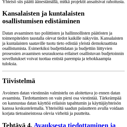
Yhteisö siis päätti äänestämällä, mitkä projektit ansaitsivat rahoitusta.
Kansalaisten ja kuntalaisten
osallistumisen edistäminen
Datan avaaminen tuo poliittisten ja hallinnollisten päätösten ja
toimenpiteiden taustalla olevat tiedot kaikille näkyviin. Kansalaisten
ja kuntalaisten saataville tuotu tieto edistää yleistä demokraattista
osallistumista. Esimerkiksi budjettidatan ja budjettiin liittyvien
prosessien avaamisen seurauksena erilaiset osallistuvan budjetoinnin
sovellutukset voivat tuottaa entistä parempia ja tehokkaampia
tuloksia.
Tiivistelmä
Avoimen datan viestinnän valmistelu on aloitettava jo ennen datan
avaamista. Tiedottaminen on vain pieni osa viestintää. Tärkeämpää
on kannustaa datan käyttöä erilaisin tapahtumin ja käyttäjäyhteisön
kanssa keskustelemalla. Yhteisöltä saadun palautteen avulla voidaan
korjata tietoaineistossa olevia virheitä ja puutteita.
Tehtävä 4.
Avauksesta tiedottaminen ja