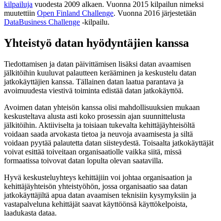
kilpailuja
vuodesta 2009 alkaen. Vuonna 2015 kilpailun nimeksi
muutettiin
Open Finland Challenge
. Vuonna 2016 järjestetään
DataBusiness Challenge
-kilpailu.
Yhteistyö datan hyödyntäjien kanssa
Tiedottamisen ja datan päivittämisen lisäksi datan avaamisen
jälkitöihin kuuluvat palautteen kerääminen ja keskustelu datan
jatkokäyttäjien kanssa. Tällainen datan laatua parantava ja
avoimuudesta viestivä toiminta edistää datan jatkokäyttöä.
Avoimen datan yhteisön kanssa olisi mahdollisuuksien mukaan
keskusteltava alusta asti koko prosessin ajan suunnittelusta
jälkitöihin. Aktiiviselta ja toisiaan tukevalta kehittäjäyhteisöltä
voidaan saada arvokasta tietoa ja neuvoja avaamisesta ja siltä
voidaan pyytää palautetta datan siisteydestä. Toisaalta jatkokäyttäjät
voivat esittää toiveitaan organisaatiolle vaikka siitä, missä
formaatissa toivovat datan lopulta olevan saatavilla.
Hyvä keskusteluyhteys kehittäjiin voi johtaa organisaation ja
kehittäjäyhteisön yhteistyöhön, jossa organisaatio saa datan
jatkokäyttäjiltä apua datan avaamisen teknisiin kysymyksiin ja
vastapalveluna kehittäjät saavat käyttöönsä käyttökelpoista,
laadukasta dataa.