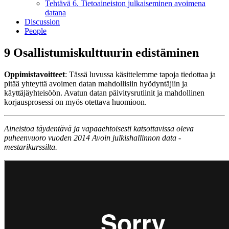
Tehtävä 6. Tietoaineiston julkaiseminen avoimena
datana
Discussion
People
9 Osallistumiskulttuurin edistäminen
Oppimistavoitteet
: Tässä luvussa käsittelemme tapoja tiedottaa ja
pitää yhteyttä avoimen datan mahdollisiin hyödyntäjiin ja
käyttäjäyhteisöön. Avatun datan päivitysrutiinit ja mahdollinen
korjausprosessi on myös otettava huomioon.
Aineistoa täydentävä ja vapaaehtoisesti katsottavissa oleva
puheenvuoro vuoden 2014 Avoin julkishallinnon data -
mestarikurssilta.