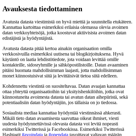
Avauksesta tiedottaminen
Avatusta datasta viestimistä on hyvä miettiä ja suunnitella etukäteen.
Kannattaa kartoittaa esimerkiksi erilaisia olemassa olevia avoimen
datan verkkoyhteisöjä, jotka koostuvat aktiivisista avoimen datan
edistäjistä ja hyödyntäjistä.
Avatusta datasta pitää kertoa ainakin organisaation omilla
verkkosivuilla esimerkiksi uutisena tai blogikirjoituksena. Hyvä
käytäntö on laatia lehdistötiedote, jota voidaan levittää omille
kontakteille, sidosryhmille ja sähköpostilistoille. Datan avaaminen
pitäisi huomata mahdollisimman laajasti, jotta mahdollisimman
monet kiinnostuisivat siitä ja levittäisivät tietoa siitä edelleen.
Kohdennettu viestintä on suositeltavaa. Datan avaajan kannattaa
ottaa yhteyttä organisaatioihin tai yksityishenkilöihin, jotka ovat
kiinnostuneita avoimesta datasta tai avatun datan aihepiiristä, sekä
potentiaalisiin datan hyödyntäjiin, jos tällaisia on jo tiedossa.
Sosiaalista mediaa kannattaa hyödyntää viestinnässä ahkerasti.
Mikäli tieto datan avaamisesta saavuttaa oikeat ihmiset, viesti
uudesta hyödynnettävissä olevasta datasta voi levitä nopeasti
esimerkiksi Twitterissä ja Facebookissa. Esimerkiksi Twitterissä
Hashtagit
#avoindata
ja
#opendata
tavoittavat valtavan määrän