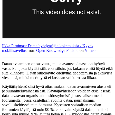
Ilkka Pirttimaa: Datan hyödyntäjän kokemuksia - Kyyti-
mobiilisovellus
from
Open Knowledge Finland
on
Vimeo
.
Datan avaaminen on saavutus, mutta avatusta datasta on hyötyä
vasta, kun joku käyttää sitä, eikä silloin, jos kukaan ei sitä löydä eikä
siitä kiinnostu. Datan jatkokäyttö edellyttää tiedottamista ja aktiivista
viestintää, minkä merkitystä ei koskaan voi korostaa liikaa.
Käyttäjäyhteisö olisi hyvä ottaa mukaan datan avaamiseen alusta eli
jo suunnitteluvaiheesta asti. Käyttäjäyhteisöön voidaan etsiä jäseniä
dataa avaavan organisaation sidosryhmistä ja sosiaalisen median
foorumeilta, joissa käsitellään avointa dataa, journalismia,
sovelluskehitystä tai tutkimusta. Kyseisten sosiaalisen median
foorumien käyttäjistä noin 90 %, ehkä vain käyttää dataa, mutta ei
kerro siitä muille, 9 % levittää tietoa ja 1 % muodostaa datan avaajia