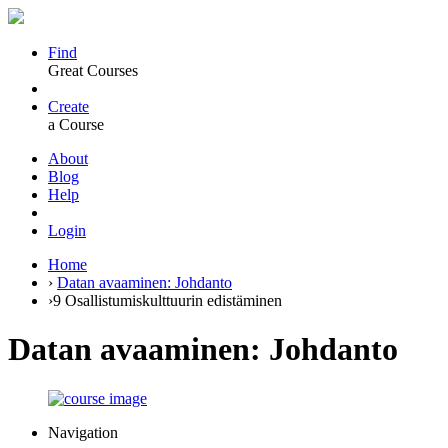
Find
Great Courses
Create
a Course
About
Blog
Help
Login
Home
›
Datan avaaminen: Johdanto
›
9 Osallistumiskulttuurin edistäminen
Datan avaaminen: Johdanto
Navigation