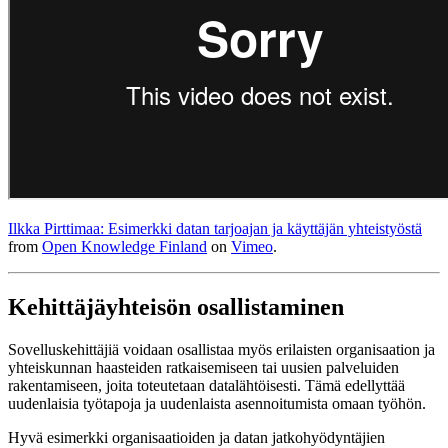
Ilkka Pirttimaa: Esimerkki datan tarjoajan ja käyttäjän yhteistyöstä
from
Open Knowledge Finland
on
Vimeo
.
Kehittäjäyhteisön osallistaminen
Sovelluskehittäjiä voidaan osallistaa myös erilaisten organisaation ja
yhteiskunnan haasteiden ratkaisemiseen tai uusien palveluiden
rakentamiseen, joita toteutetaan datalähtöisesti. Tämä edellyttää
uudenlaisia työtapoja ja uudenlaista asennoitumista omaan työhön.
Hyvä esimerkki organisaatioiden ja datan jatkohyödyntäjien