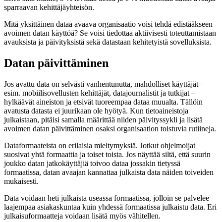
sparraavan kehittäjäyhteisön.
Mitä yksittäinen dataa avaava organisaatio voisi tehdä edistääkseen
avoimen datan käyttöä? Se voisi tiedottaa aktiivisesti toteuttamistaan
avauksista ja päivityksistä sekä datastaan kehitetyistä sovelluksista.
Datan päivittäminen
Jos avattu data on selvästi vanhentunutta, mahdolliset käyttäjät –
esim. mobiilisovellusten kehittäjät, datajournalistit ja tutkijat –
hylkäävät aineiston ja etsivät tuoreempaa dataa muualta. Tällöin
avatusta datasta ei juurikaan ole hyötyä. Kun tietoaineistoja
julkaistaan, pitäisi samalla määrittää niiden päivityssykli ja lisätä
avoimen datan päivittäminen osaksi organisaation toistuvia rutiineja.
Dataformaateista on erilaisia mieltymyksiä. Jotkut ohjelmoijat
suosivat yhtä formaattia ja toiset toista. Jos näyttää siltä, että suurin
joukko datan jatkokäyttäjiä toivoo dataa jossakin tietyssä
formaatissa, datan avaajan kannattaa julkaista data näiden toiveiden
mukaisesti.
Data voidaan heti julkaista useassa formaatissa, jolloin se palvelee
laajempaa asiakaskuntaa kuin yhdessä formaatissa julkaistu data. Eri
julkaisuformaatteja voidaan lisätä myös vähitellen.