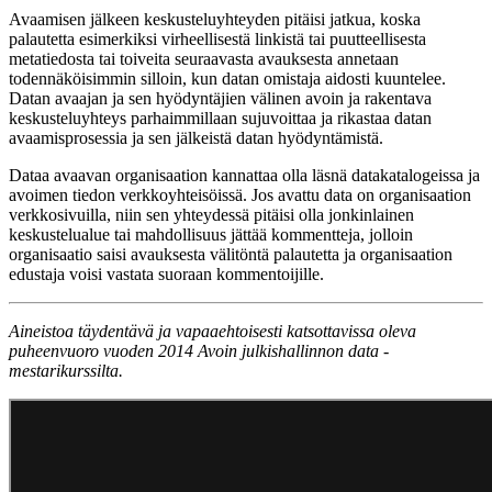
Avaamisen jälkeen keskusteluyhteyden pitäisi jatkua, koska
palautetta esimerkiksi virheellisestä linkistä tai puutteellisesta
metatiedosta tai toiveita seuraavasta avauksesta annetaan
todennäköisimmin silloin, kun datan omistaja aidosti kuuntelee.
Datan avaajan ja sen hyödyntäjien välinen avoin ja rakentava
keskusteluyhteys parhaimmillaan sujuvoittaa ja rikastaa datan
avaamisprosessia ja sen jälkeistä datan hyödyntämistä.
Dataa avaavan organisaation kannattaa olla läsnä datakatalogeissa ja
avoimen tiedon verkkoyhteisöissä. Jos avattu data on organisaation
verkkosivuilla, niin sen yhteydessä pitäisi olla jonkinlainen
keskustelualue tai mahdollisuus jättää kommentteja, jolloin
organisaatio saisi avauksesta välitöntä palautetta ja organisaation
edustaja voisi vastata suoraan kommentoijille.
Aineistoa täydentävä ja vapaaehtoisesti katsottavissa oleva
puheenvuoro vuoden 2014 Avoin julkishallinnon data -
mestarikurssilta.