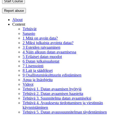
Start Course
Report abuse
About
Content
Tehtävät
Sanasto
1 Mitä on avoin data?
2 Miksi julkaista avointa dataa?
3 Esteiden raivaaminen
4 Näin alkuun datan avaamisessa
5 Erilaiset datan muodot
6 Datan julkaisualustat
7 Lisensointi
8 Lait ja säädökset
9 Osallistumiskulttuurin edistäminen
Apua ja lisäohjeita
Videot
Tehtävä 1. Datan avaamisen hyötyjä
Tehtävä 2. Datan avaamisen haasteita
Tehtävä 3. Suunnitelma datan avaamiseksi
Tehtävä 4. Avauksesta tiedottaminen ja viestinnän
käynnistäminen
Tehtävä 5. Datan avaussuunnitelman täydentäminen