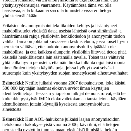
yksityisyydensuojaa vaaranneta. Käytännössä tämä voi olla
haastavaa, sillä kukaan ei saa olla tunnistettavissa eri tietoja
yhdistelemälläkään.
Erilaisten de-anonymisointitekniikoiden kehitys ja lisääntyneet
mahdollisuudet yhdistää dataa useista lähteistä ovat siirtämässä ja
hämärtämässä rajoja yksilöivän henkilötiedon ja anonyymin tiedon
välillä. Tämä on johtanut kiivaaseen keskusteluun, jossa toiset hyvin
perustein väittävät, ettei aukoton anonymisointi ylipäätään ole
mahdollista, ja että kaikkea alunperin yksilöihin liittyvää tietoa pitää
käsitellä henkilötietona lain säätämällä tavalla. Toiset taas väittävät
yhtä lailla hyvin perustein, että näin tiukka tulkinta rajoittaisi monia
nimettömien tietojen käyttötapoja, joissa hyödyt ovat selvästi
suurempia kuin yksityisyyden suojan menetyksestä aiheutuvat haitat.
Esimerkki
: Netflix julkaisi vuonna 2007 tietoaineiston, joka käsitti
500 000 käyttäjän laatimat elokuva-arviot ilman käyttäjien
identiteettitietoja. Teksasin yliopiston tutkijat demonstroivat, että he
kuitenkin pystyivät IMDb elokuvatietokantaa taustatietona käyttäen
identifioimaan joitain käyttäjiä kyseisestä anonymisoidusta
aineistosta.
Esimerkki
: Kun AOL-hakukone julkaisi laajan anonymisoidun
tietokannan hakukyselyistä vuonna 2006, kävi ilmi, että tietojen
perusteella pystyttiin tunnistamaan yksittäisiä ihmisiä ja heidän