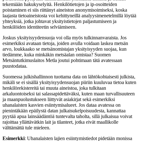
tekemiään hakukyselyitä. Henkilötietojen ja ip-osoitteiden
poistaminen ei siis riittänyt aineiston anonymisoimiseksi, koska
laajasta tietoaineistosta voi kehittyneillä analyysimenetelmillä löytää
yhteyksiä, jotka johtavat yksityistietojen paljastumiseen ja
henkilöiden identiteetin selviämiseen.
Joskus yksityisyydensuoja voi olla myös tulkinnanvaraista. Jos
esimerkiksi avataan tietoja, joiden avulla voidaan laskea metsän
arvo, loukkaako se metsänomistajan yksityisyyden suojaa, kun
tiedämme, kuka minkäkin metsäalan omistaa? Suomen
Metsäntutkimuslaitos Metla joutui pohtimaan tätä avatessaan
puustodataa.
Suomessa julkishallinnon tuottama data on lähtökohtaisesti julkista,
mikäli se ei sisällä yksityisyydensuojan piiriin kuuluvaa tietoa kuten
henkilörekistereitä tai muuta aineistoa, joka tulkitaan
arkaluontoiseksi tai salassapidettäväksi, kuten maan turvallisuuteen
ja maanpuolustukseen liittyvät asiakirjat sekä esimerkiksi
uhanalaisten kasvien esiintymisalueet. Jos dataa avatessa on
pienintäkään epäilystä datan julkaisukelpoisuudesta, kannattaa
pyytää apua lainsäädäntöä tuntevalta taholta, sillä julkaisua voivat
rajoittaa yllättävätkin lait ja tilanteet, jotka eivät maallikolle
välttämättä tule mieleen.
Esimerkki
: Uhanalaisten lajien esiintymistiedot pidetään monissa