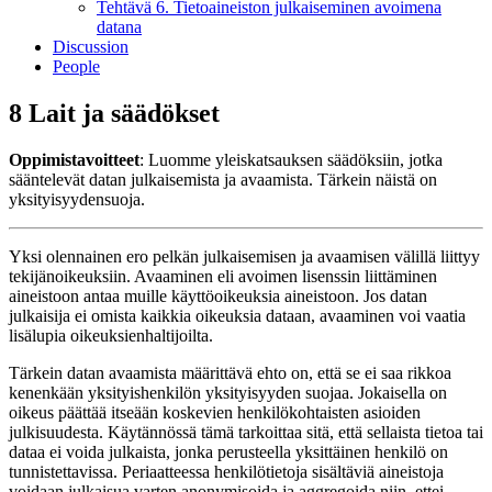
Tehtävä 6. Tietoaineiston julkaiseminen avoimena
datana
Discussion
People
8 Lait ja säädökset
Oppimistavoitteet
: Luomme yleiskatsauksen säädöksiin, jotka
sääntelevät datan julkaisemista ja avaamista. Tärkein näistä on
yksityisyydensuoja.
Yksi olennainen ero pelkän julkaisemisen ja avaamisen välillä liittyy
tekijänoikeuksiin. Avaaminen eli avoimen lisenssin liittäminen
aineistoon antaa muille käyttöoikeuksia aineistoon. Jos datan
julkaisija ei omista kaikkia oikeuksia dataan, avaaminen voi vaatia
lisälupia oikeuksienhaltijoilta.
Tärkein datan avaamista määrittävä ehto on, että se ei saa rikkoa
kenenkään yksityishenkilön yksityisyyden suojaa. Jokaisella on
oikeus päättää itseään koskevien henkilökohtaisten asioiden
julkisuudesta. Käytännössä tämä tarkoittaa sitä, että sellaista tietoa tai
dataa ei voida julkaista, jonka perusteella yksittäinen henkilö on
tunnistettavissa. Periaatteessa henkilötietoja sisältäviä aineistoja
voidaan julkaisua varten anonymisoida ja aggregoida niin, ettei