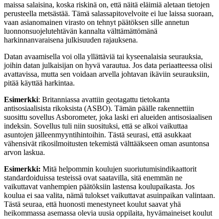
maissa salaisina, koska riskinä on, että näitä eläimiä aletaan tietojen
perusteella metsästää. Tämä salassapitovelvoite ei lue laissa suoraan,
vaan asianomainen virasto on tehnyt päätöksen sille annetun
luonnonsuojelutehtävän kannalta välttämättömänä
harkinnanvaraisena julkisuuden rajauksena.
Datan avaamisella voi olla yllättäviä tai kyseenalaisia seurauksia,
joihin datan julkaisijan on hyvä varautua. Jos data periaatteessa olisi
avattavissa, mutta sen voidaan arvella johtavan ikäviin seurauksiin,
pitää käyttää harkintaa.
Esimerkki
: Britanniassa avattiin geotagattu tietokanta
antisosiaalisista rikoksista (ASBO). Tämän päälle rakennettiin
suosittu sovellus Asborometer, joka laski eri alueiden antisosiaalisen
indeksin. Sovellus tuli niin suosituksi, että se alkoi vaikuttaa
asuntojen jälleenmyyntihintoihin. Tästä seurasi, että asukkaat
vähensivät rikosilmoitusten tekemistä välttääkseen oman asuntonsa
arvon laskua.
Esimerkki:
Mitä helpommin koulujen suoriutumisindikaattorit
standardoiduissa testeissä ovat saatavilla, sitä enemmän ne
vaikuttavat vanhempien päätöksiin lastensa koulupaikasta. Jos
koulua ei saa valita, nämä tulokset vaikuttavat asuinpaikan valintaan.
Tästä seuraa, että huonosti menestyneet koulut saavat yhä
heikommassa asemassa olevia uusia oppilaita, hyvämaineiset koulut