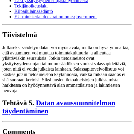
Laki yksityisyyden suojasta työlämässä
Tekijänoikeuslaki
Kilpailulainsäädäntö
EU ministerial declaration on e-government
Tiivistelmä
Julkiseksi säädetyn datan voi myös avata, mutta on hyvä ymmärtää,
että avaaminen voi muuttaa toimintakulttuuria ja aiheuttaa
yllättäviäkin seurauksia. Jotkin tietoaineistot ovat
yksityisyydensuojan tai muun säädöksen vuoksi salassapidettäviä,
joten niitä ei voida julkaista lainkaan. Salassapitovelvollisuus voi
koskea jotain tietoaineistoa käytännössä, vaikka mikään säädös ei
sitä suoraan kertoisi. Siksi uusien tietoaineistojen julkistamista
harkitessa on hyödynnettävä alan ammattilaisten ja lakimiesten
neuvoja.
Tehtävä 5.
Datan avaussuunnitelman
täydentäminen
Comments