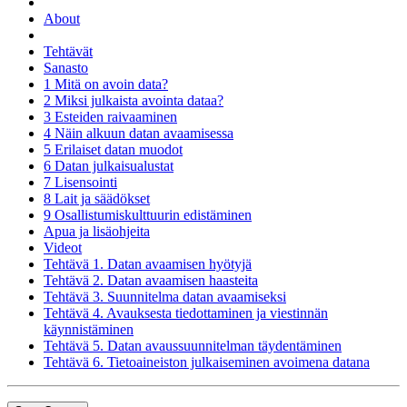
About
Tehtävät
Sanasto
1 Mitä on avoin data?
2 Miksi julkaista avointa dataa?
3 Esteiden raivaaminen
4 Näin alkuun datan avaamisessa
5 Erilaiset datan muodot
6 Datan julkaisualustat
7 Lisensointi
8 Lait ja säädökset
9 Osallistumiskulttuurin edistäminen
Apua ja lisäohjeita
Videot
Tehtävä 1. Datan avaamisen hyötyjä
Tehtävä 2. Datan avaamisen haasteita
Tehtävä 3. Suunnitelma datan avaamiseksi
Tehtävä 4. Avauksesta tiedottaminen ja viestinnän
käynnistäminen
Tehtävä 5. Datan avaussuunnitelman täydentäminen
Tehtävä 6. Tietoaineiston julkaiseminen avoimena datana