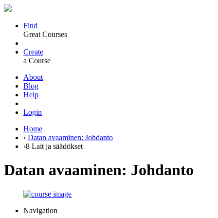
Find
Great Courses
Create
a Course
About
Blog
Help
Login
Home
›
Datan avaaminen: Johdanto
›
8 Lait ja säädökset
Datan avaaminen: Johdanto
Navigation