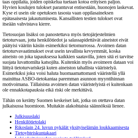
taas oppilaita, joiden opiskelua tuetaan kotoa erityisen paljon.
Hyvien koulujen tulokset parantuvat entisestään, huonojen laskevat.
Kyse ei usein ole opetuksen tasosta vaan oppilasaineksen
epätasaisesta jakautumisesta. Kansallisten testien tulokset ovat
itseään vahvistava kierre.
Tietosuojan lisäksi on panostettava myös tietojärjestelmien
tietoturvaan, jotta henkilötiedot ja salassapidettävät aineistot eivät
päätyisi vääriin käsiin esimerkiksi tietomurrossa. Avoimen datan
tietoturvavaatimukset ovat usein tavallista kevyemmät, koska
aineisto on joka tapauksessa kaikkien saatavilla, joten sitä ei tarvitse
suojata luvattomilta katsojilta. Kuitenkin myös avoimeen dataan voi
liittyä tietoturvariskejä kuten aineiston tahallista vääristelyä.
Esimerkiksi joku voisi haluta huomaamattomasti vääristellä yllä
mainittua ASBO-tietokantaa paremman asunnon myyntihinnan
motivoimana. Tällaisista avoimen datan vääristelyistä ei kuitenkaan
ole ennakkotapauksia eikä riski ole merkittävä.
Tähän on kerätty Suomen keskeiset lait, jotka on otettava datan
julkaisussa huomioon. Muitakin alakohtaisia säännöksiä lienee.
Julkisuuslaki
Henkilötietolaki
Rikoslain 24. luvun pykälät yksityiselämän loukkaamisesta
Tietoyhteiskuntakaari