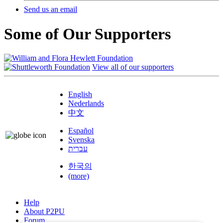
Send us an email
Some of Our Supporters
View all of our supporters
English
Nederlands
中文
Español
Svenska
עברית
한국의
(more)
Help
About P2PU
Forum