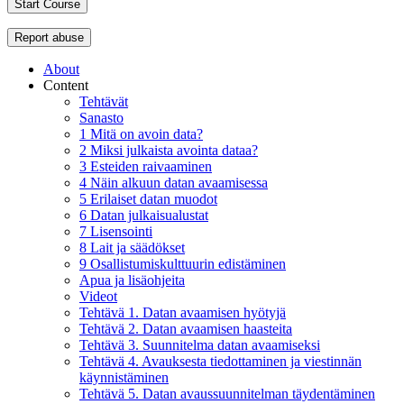
Start Course
Report abuse
About
Content
Tehtävät
Sanasto
1 Mitä on avoin data?
2 Miksi julkaista avointa dataa?
3 Esteiden raivaaminen
4 Näin alkuun datan avaamisessa
5 Erilaiset datan muodot
6 Datan julkaisualustat
7 Lisensointi
8 Lait ja säädökset
9 Osallistumiskulttuurin edistäminen
Apua ja lisäohjeita
Videot
Tehtävä 1. Datan avaamisen hyötyjä
Tehtävä 2. Datan avaamisen haasteita
Tehtävä 3. Suunnitelma datan avaamiseksi
Tehtävä 4. Avauksesta tiedottaminen ja viestinnän
käynnistäminen
Tehtävä 5. Datan avaussuunnitelman täydentäminen